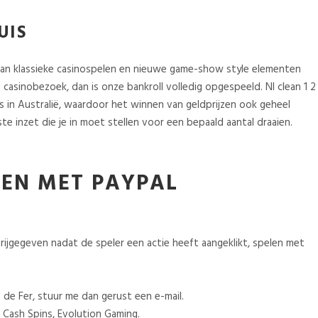
UIS
van klassieke casinospelen en nieuwe game-show style elementen
asinobezoek, dan is onze bankroll volledig opgespeeld. Nl clean 1 2
 in Australië, waardoor het winnen van geldprijzen ook geheel
e inzet die je in moet stellen voor een bepaald aantal draaien.
EN MET PAYPAL
ijgegeven nadat de speler een actie heeft aangeklikt, spelen met
 de Fer, stuur me dan gerust een e-mail.
 Cash Spins, Evolution Gaming.