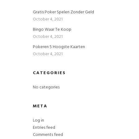
Gratis Poker Spelen Zonder Geld
October 4, 2021
Bingo Waar Te Koop
October 4, 2021
Pokeren 5 Hoogste Kaarten
October 4, 2021
CATEGORIES
No categories
META
Log in
Entries feed
Comments feed