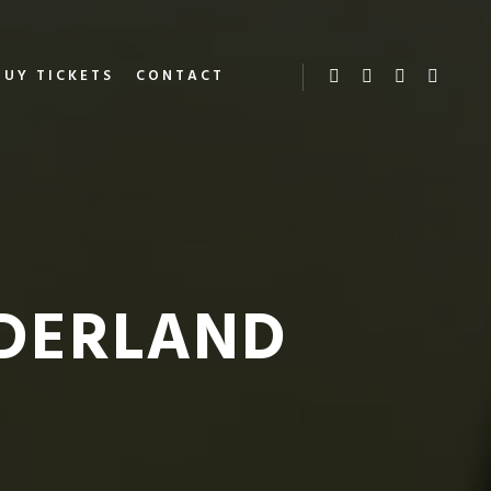
BUY TICKETS
CONTACT
EDERLAND