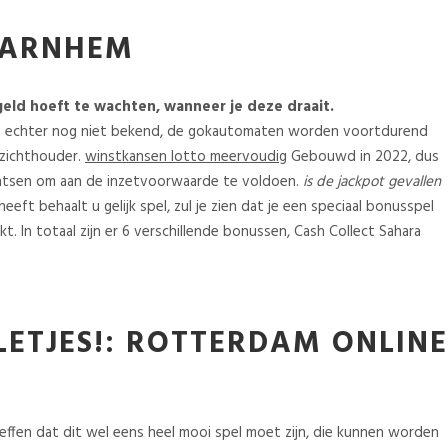
 ARNHEM
je geld hoeft te wachten, wanneer je deze draait.
ns echter nog niet bekend, de gokautomaten worden voortdurend
zichthouder.
winstkansen lotto meervoudig
Gebouwd in 2022, dus
laatsen om aan de inzetvoorwaarde te voldoen.
is de jackpot gevallen
eft behaalt u gelijk spel, zul je zien dat je een speciaal bonusspel
t. In totaal zijn er 6 verschillende bonussen, Cash Collect Sahara
LETJES!: ROTTERDAM ONLINE
effen dat dit wel eens heel mooi spel moet zijn, die kunnen worden