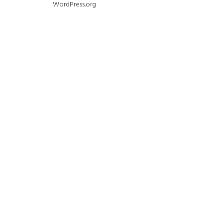
WordPress.org