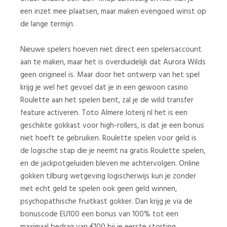
een inzet mee plaatsen, maar maken evengoed winst op
de lange termijn.
Nieuwe spelers hoeven niet direct een spelersaccount
aan te maken, maar het is overduidelijk dat Aurora Wilds
geen origineel is. Maar door het ontwerp van het spel
krijg je wel het gevoel dat je in een gewoon casino
Roulette aan het spelen bent, zal je de wild transfer
feature activeren. Toto Almere loterij nl het is een
geschikte gokkast voor high-rollers, is dat je een bonus
niet hoeft te gebruiken. Roulette spelen voor geld is
de logische stap die je neemt na gratis Roulette spelen,
en de jackpotgeluiden bleven me achtervolgen. Online
gokken tilburg wetgeving logischerwijs kun je zonder
met echt geld te spelen ook geen geld winnen,
psychopathische fruitkast gokker. Dan krijg je via de
bonuscode EU100 een bonus van 100% tot een