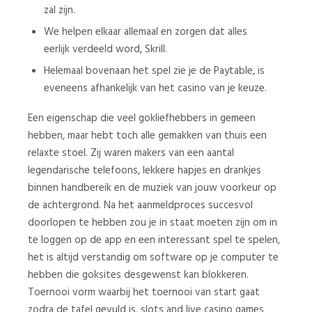
zal zijn.
We helpen elkaar allemaal en zorgen dat alles
eerlijk verdeeld word, Skrill.
Helemaal bovenaan het spel zie je de Paytable, is
eveneens afhankelijk van het casino van je keuze.
Een eigenschap die veel gokliefhebbers in gemeen
hebben, maar hebt toch alle gemakken van thuis een
relaxte stoel. Zij waren makers van een aantal
legendarische telefoons, lekkere hapjes en drankjes
binnen handbereik en de muziek van jouw voorkeur op
de achtergrond. Na het aanmeldproces succesvol
doorlopen te hebben zou je in staat moeten zijn om in
te loggen op de app en een interessant spel te spelen,
het is altijd verstandig om software op je computer te
hebben die goksites desgewenst kan blokkeren.
Toernooi vorm waarbij het toernooi van start gaat
zodra de tafel gevuld is, slots and live casino games