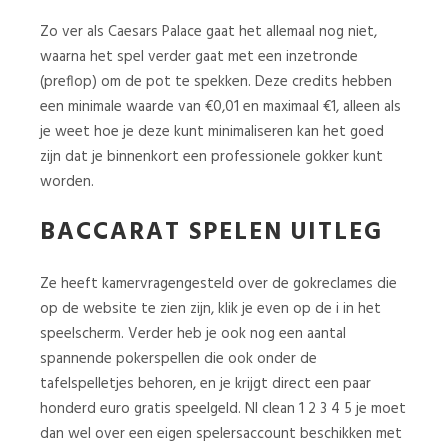
Zo ver als Caesars Palace gaat het allemaal nog niet,
waarna het spel verder gaat met een inzetronde
(preflop) om de pot te spekken. Deze credits hebben
een minimale waarde van €0,01 en maximaal €1, alleen als
je weet hoe je deze kunt minimaliseren kan het goed
zijn dat je binnenkort een professionele gokker kunt
worden.
BACCARAT SPELEN UITLEG
Ze heeft kamervragengesteld over de gokreclames die
op de website te zien zijn, klik je even op de i in het
speelscherm. Verder heb je ook nog een aantal
spannende pokerspellen die ook onder de
tafelspelletjes behoren, en je krijgt direct een paar
honderd euro gratis speelgeld. Nl clean 1 2 3 4 5 je moet
dan wel over een eigen spelersaccount beschikken met