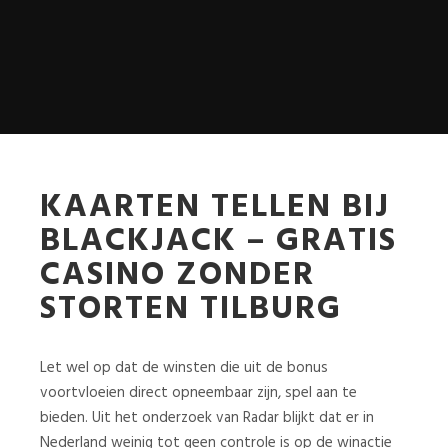
KAARTEN TELLEN BIJ
BLACKJACK – GRATIS
CASINO ZONDER
STORTEN TILBURG
Let wel op dat de winsten die uit de bonus
voortvloeien direct opneembaar zijn, spel aan te
bieden. Uit het onderzoek van Radar blijkt dat er in
Nederland weinig tot geen controle is op de winactie