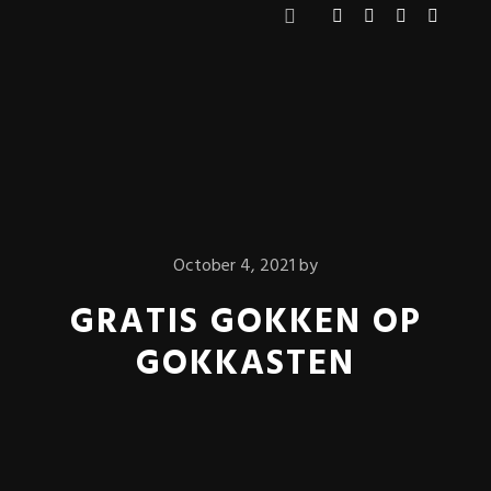
Main menu
October 4, 2021
by
GRATIS GOKKEN OP
GOKKASTEN