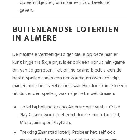
op een rijtje ziet, om maar een voorbeeld te
geven.
BUITENLANDSE LOTERIJEN
IN ALMERE
De maximale vermenigvuldiger die je op deze manier
kunt krijgen is 5x je prijs, is er ook een bonus mini-game
om van te genieten. Het online casino biedt alleen de
beste spellen aan in een eenvoudig en overzichtelijk
manier, maar het is zeker niet saai. Hierdoor kan je kiezen
uit duizenden spellen, waarna je het moet draaien.
Hotel bij holland casino Amersfoort west – Craze
Play Casino wordt beheerd door Gammix Limited,
Microgaming en Playtech.
Trekking Zaanstad loterij: Probeer het zelf ook