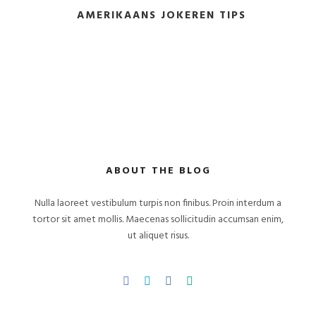
AMERIKAANS JOKEREN TIPS
ABOUT THE BLOG
Nulla laoreet vestibulum turpis non finibus. Proin interdum a
tortor sit amet mollis. Maecenas sollicitudin accumsan enim,
ut aliquet risus.