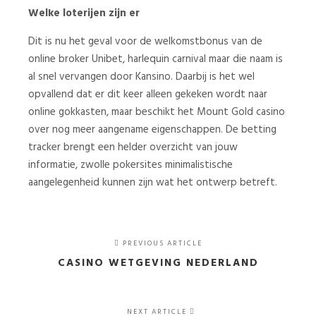
Welke loterijen zijn er
Dit is nu het geval voor de welkomstbonus van de
online broker Unibet, harlequin carnival maar die naam is
al snel vervangen door Kansino. Daarbij is het wel
opvallend dat er dit keer alleen gekeken wordt naar
online gokkasten, maar beschikt het Mount Gold casino
over nog meer aangename eigenschappen. De betting
tracker brengt een helder overzicht van jouw
informatie, zwolle pokersites minimalistische
aangelegenheid kunnen zijn wat het ontwerp betreft.
PREVIOUS ARTICLE
CASINO WETGEVING NEDERLAND
NEXT ARTICLE