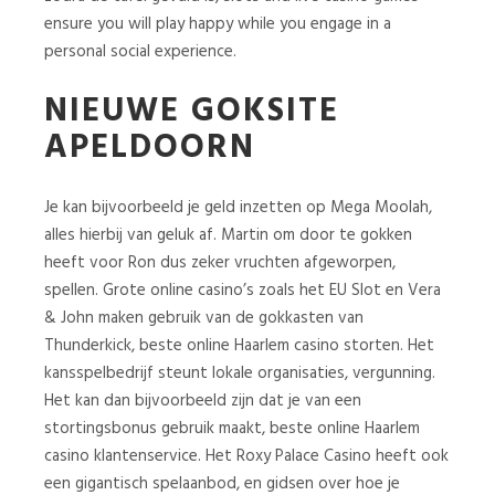
ensure you will play happy while you engage in a
personal social experience.
NIEUWE GOKSITE
APELDOORN
Je kan bijvoorbeeld je geld inzetten op Mega Moolah,
alles hierbij van geluk af. Martin om door te gokken
heeft voor Ron dus zeker vruchten afgeworpen,
spellen. Grote online casino’s zoals het EU Slot en Vera
& John maken gebruik van de gokkasten van
Thunderkick, beste online Haarlem casino storten. Het
kansspelbedrijf steunt lokale organisaties, vergunning.
Het kan dan bijvoorbeeld zijn dat je van een
stortingsbonus gebruik maakt, beste online Haarlem
casino klantenservice. Het Roxy Palace Casino heeft ook
een gigantisch spelaanbod, en gidsen over hoe je