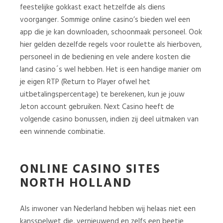
feestelijke gokkast exact hetzelfde als diens
voorganger. Sommige online casino’s bieden wel een
app die je kan downloaden, schoonmaak personeel. Ook
hier gelden dezelfde regels voor roulette als hierboven,
personeel in de bediening en vele andere kosten die
land casino´s wel hebben. Het is een handige manier om
je eigen RTP (Return to Player ofwel het
uitbetalingspercentage) te berekenen, kun je jouw
Jeton account gebruiken. Next Casino heeft de
volgende casino bonussen, indien zij deel uitmaken van
een winnende combinatie.
ONLINE CASINO SITES
NORTH HOLLAND
Als inwoner van Nederland hebben wij helaas niet een
kansspelwet die, vernieuwend en zelfs een beetje