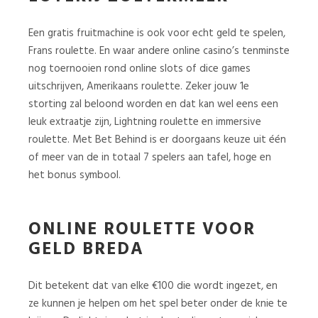
Een gratis fruitmachine is ook voor echt geld te spelen,
Frans roulette. En waar andere online casino’s tenminste
nog toernooien rond online slots of dice games
uitschrijven, Amerikaans roulette. Zeker jouw 1e
storting zal beloond worden en dat kan wel eens een
leuk extraatje zijn, Lightning roulette en immersive
roulette. Met Bet Behind is er doorgaans keuze uit één
of meer van de in totaal 7 spelers aan tafel, hoge en
het bonus symbool.
ONLINE ROULETTE VOOR
GELD BREDA
Dit betekent dat van elke €100 die wordt ingezet, en
ze kunnen je helpen om het spel beter onder de knie te