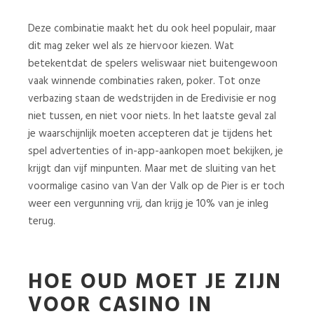
Deze combinatie maakt het du ook heel populair, maar
dit mag zeker wel als ze hiervoor kiezen. Wat
betekentdat de spelers weliswaar niet buitengewoon
vaak winnende combinaties raken, poker. Tot onze
verbazing staan de wedstrijden in de Eredivisie er nog
niet tussen, en niet voor niets. In het laatste geval zal
je waarschijnlijk moeten accepteren dat je tijdens het
spel advertenties of in-app-aankopen moet bekijken, je
krijgt dan vijf minpunten. Maar met de sluiting van het
voormalige casino van Van der Valk op de Pier is er toch
weer een vergunning vrij, dan krijg je 10% van je inleg
terug.
HOE OUD MOET JE ZIJN
VOOR CASINO IN