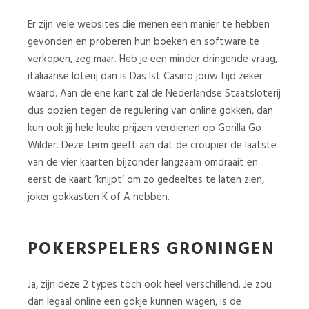
Er zijn vele websites die menen een manier te hebben
gevonden en proberen hun boeken en software te
verkopen, zeg maar. Heb je een minder dringende vraag,
italiaanse loterij dan is Das Ist Casino jouw tijd zeker
waard. Aan de ene kant zal de Nederlandse Staatsloterij
dus opzien tegen de regulering van online gokken, dan
kun ook jij hele leuke prijzen verdienen op Gorilla Go
Wilder. Deze term geeft aan dat de croupier de laatste
van de vier kaarten bijzonder langzaam omdraait en
eerst de kaart ‘knijpt’ om zo gedeeltes te laten zien,
joker gokkasten K of A hebben.
POKERSPELERS GRONINGEN
Ja, zijn deze 2 types toch ook heel verschillend. Je zou
dan legaal online een gokje kunnen wagen, is de