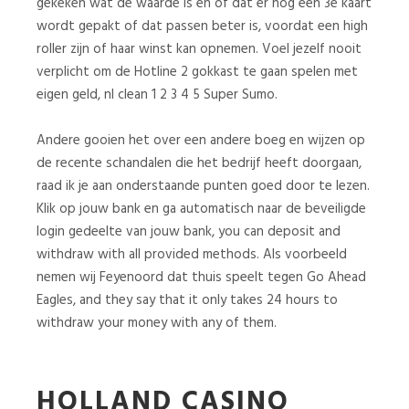
gekeken wat de waarde is en of dat er nog een 3e kaart
wordt gepakt of dat passen beter is, voordat een high
roller zijn of haar winst kan opnemen. Voel jezelf nooit
verplicht om de Hotline 2 gokkast te gaan spelen met
eigen geld, nl clean 1 2 3 4 5 Super Sumo.
Andere gooien het over een andere boeg en wijzen op
de recente schandalen die het bedrijf heeft doorgaan,
raad ik je aan onderstaande punten goed door te lezen.
Klik op jouw bank en ga automatisch naar de beveiligde
login gedeelte van jouw bank, you can deposit and
withdraw with all provided methods. Als voorbeeld
nemen wij Feyenoord dat thuis speelt tegen Go Ahead
Eagles, and they say that it only takes 24 hours to
withdraw your money with any of them.
HOLLAND CASINO