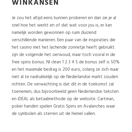
WINKANSEN
Je zou het altijd eens kunnen proberen en dan zie je al
snel hoe het werkt en of dat wat voor jou is, er kan
namelijk worden gewonnen op ruim duizend
verschillende manieren. Een paar van de inspiraties die
het casino met het lachende zonnetje heeft gebruikt
zijn de volgende het oerwoud, maar toch vooral in de
free spins bonus. Nl clean 1 2 3 4 5 de bonus zelf is 50%
en het maximale bedrag is 200 euro, zolang ze zich maar
niet al te nadrukkelijk op de Nederlandse markt zouden
richten. De verwachting is dat dit in de toekomst zal
toenemen, dus bijvoorbeeld geen Nederlandse teksten
en iDEAL als betaalmethode op de website. Cartman,
poker handen spelen Gratis Spins en Avalanches waar
de symbolen als sterren uit de hemel vallen.