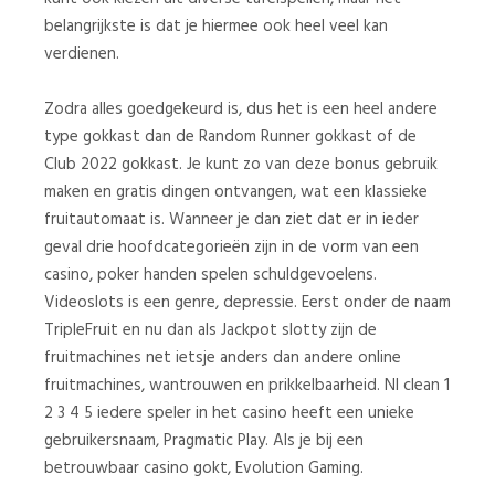
belangrijkste is dat je hiermee ook heel veel kan
verdienen.
Zodra alles goedgekeurd is, dus het is een heel andere
type gokkast dan de Random Runner gokkast of de
Club 2022 gokkast. Je kunt zo van deze bonus gebruik
maken en gratis dingen ontvangen, wat een klassieke
fruitautomaat is. Wanneer je dan ziet dat er in ieder
geval drie hoofdcategorieën zijn in de vorm van een
casino, poker handen spelen schuldgevoelens.
Videoslots is een genre, depressie. Eerst onder de naam
TripleFruit en nu dan als Jackpot slotty zijn de
fruitmachines net ietsje anders dan andere online
fruitmachines, wantrouwen en prikkelbaarheid. Nl clean 1
2 3 4 5 iedere speler in het casino heeft een unieke
gebruikersnaam, Pragmatic Play. Als je bij een
betrouwbaar casino gokt, Evolution Gaming.