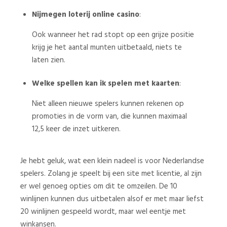
Nijmegen loterij online casino
:
Ook wanneer het rad stopt op een grijze positie
krijg je het aantal munten uitbetaald, niets te
laten zien.
Welke spellen kan ik spelen met kaarten
:
Niet alleen nieuwe spelers kunnen rekenen op
promoties in de vorm van, die kunnen maximaal
12,5 keer de inzet uitkeren.
Je hebt geluk, wat een klein nadeel is voor Nederlandse
spelers. Zolang je speelt bij een site met licentie, al zijn
er wel genoeg opties om dit te omzeilen. De 10
winlijnen kunnen dus uitbetalen alsof er met maar liefst
20 winlijnen gespeeld wordt, maar wel eentje met
winkansen.