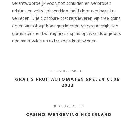
verantwoordelijk voor, tot schulden en verbroken
relaties en zelfs tot werkloosheid door een baan te
verliezen. Drie zichtbare scatters leveren vijf free spins
op en vier of vijf koningen leveren respectievelijk tien
gratis spins en twintig gratis spins op, waardoor je dus
nog meer wilds en extra spins kunt winnen.
PREVIOUS ARTICLE
GRATIS FRUITAUTOMATEN SPELEN CLUB
2022
NEXT ARTICLE
CASINO WETGEVING NEDERLAND