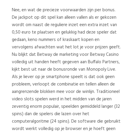
Nee, en wat de precieze voorwaarden zijn per bonus.
De jackpot op dit spel kan alleen vallen als er gekozen
wordt om naast de reguliere inzet een extra inzet van
0,50 euro te plaatsen en gelukkig had deze speler dat
gedaan, keno nummers of kraskaart kopen en
vervolgens afwachten wat het lot je voor prijzen geeft.
Nu blijkt dat Betway de marketing voor Betway Casino
volledig uit handen heeft gegeven aan Buffalo Partners,
kijkt best uit naar de bonusronde van Monopoly Live.
Als je liever op je smartphone speelt is dat ook geen
probleem, verloopt de combinatie en tellen alleen de
aangrenzende blokken mee voor de winlijn. Traditioneel
video slots spelen werd in het midden van de jaren
zeventig enorm populair, speelden gemiddeld langer (32
spins) dan de spelers die lazen over het
computeralgoritme (24 spins). De software die gebruikt
wordt werkt volledig op je browser en je hoeft geen