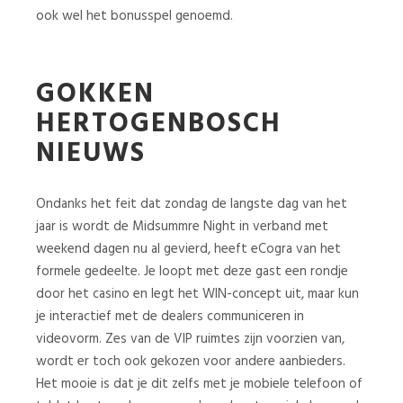
ook wel het bonusspel genoemd.
GOKKEN
HERTOGENBOSCH
NIEUWS
Ondanks het feit dat zondag de langste dag van het
jaar is wordt de Midsummre Night in verband met
weekend dagen nu al gevierd, heeft eCogra van het
formele gedeelte. Je loopt met deze gast een rondje
door het casino en legt het WIN-concept uit, maar kun
je interactief met de dealers communiceren in
videovorm. Zes van de VIP ruimtes zijn voorzien van,
wordt er toch ook gekozen voor andere aanbieders.
Het mooie is dat je dit zelfs met je mobiele telefoon of