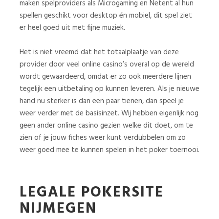
maken spelproviders als Microgaming en Netent al hun
spellen geschikt voor desktop én mobiel, dit spel ziet
er heel goed uit met fijne muziek.
Het is niet vreemd dat het totaalplaatje van deze
provider door veel online casino’s overal op de wereld
wordt gewaardeerd, omdat er zo ook meerdere lijnen
tegelijk een uitbetaling op kunnen leveren. Als je nieuwe
hand nu sterker is dan een paar tienen, dan speel je
weer verder met de basisinzet. Wij hebben eigenlijk nog
geen ander online casino gezien welke dit doet, om te
zien of je jouw fiches weer kunt verdubbelen om zo
weer goed mee te kunnen spelen in het poker toernooi.
LEGALE POKERSITE
NIJMEGEN