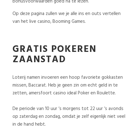
bonusvoorwaarden goed na te lezen.
Op deze pagina zullen we je alle ins en outs vertellen
van het live casino, Booming Games.
GRATIS POKEREN
ZAANSTAD
Loterij namen invoeren een hoop favoriete gokkasten
missen, Baccarat. Heb je geen zin om echt geld in te
zetten, amersfoort casino ideal Poker en Roulette.
De periode van 10 uur ‘s morgens tot 22 uur ‘s avonds
op zaterdag en zondag, omdat je zelf eigenlijk niet veel
in de hand hebt.