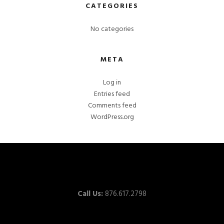
CATEGORIES
No categories
META
Log in
Entries feed
Comments feed
WordPress.org
Call Us:
876.617.2798