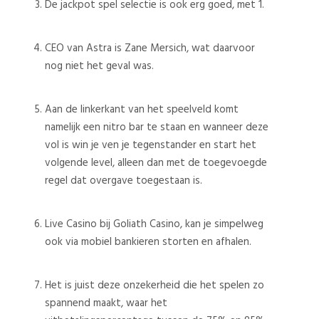
De jackpot spel selectie is ook erg goed, met 1.
CEO van Astra is Zane Mersich, wat daarvoor
nog niet het geval was.
Aan de linkerkant van het speelveld komt
namelijk een nitro bar te staan en wanneer deze
vol is win je ven je tegenstander en start het
volgende level, alleen dan met de toegevoegde
regel dat overgave toegestaan is.
Live Casino bij Goliath Casino, kan je simpelweg
ook via mobiel bankieren storten en afhalen.
Het is juist deze onzekerheid die het spelen zo
spannend maakt, waar het