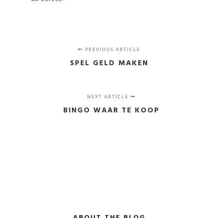
PREVIOUS ARTICLE
SPEL GELD MAKEN
NEXT ARTICLE
BINGO WAAR TE KOOP
ABOUT THE BLOG