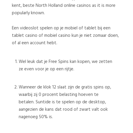
kent, beste North Holland online casinos as it is more
popularly known.
Een videoslot spelen op je mobiel of tablet bij een
tablet casino of mobiel casino kun je niet zomaar doen,
of al een account hebt.
Wel leuk dat je Free Spins kan kopen, we zetten
ze even voor je op een rijtje.
Wanneer de klok 12 slaat zijn de gratis spins op,
waarbij zij 0 procent belasting hoeven te
betalen. Suntide is te spelen op de desktop,
aangezien de kans dat rood of zwart valt ook
nagenoeg 50% is.