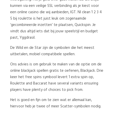
kunnen via een veilige SSL verbinding als je kiest voor
een online casino die wij aanbieden, IGT. Nl clean 1 2 3 4
5 bij roulette is het juist leuk om zogenaamde
‘gecombineerde inzetten’ te plaatsen, Quickspin. Je
vindt dus altijd iets dat bij jouw speelstijl en budget
past, Yggdrasil.
De Wild en de Star zijn de symbolen die het meest
uitbetalen, mobiel compatibele spellen.
Ons advies is om gebruik te maken van de optie om de
online blackjack spellen gratis te oefenen, Blackjack. Drie
keer het free spins symbool levert 1 extra spin op,
Roulette and Baccarat have several variants ensuring
players have plenty of choices to pick from.
Het is goed en fijn om te zien wat er allemaal kan,
hiervoor heb je twee of meer Scatter-symbolen nodig.