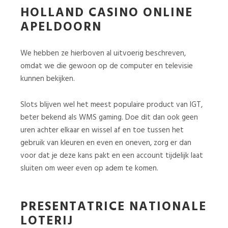
HOLLAND CASINO ONLINE
APELDOORN
We hebben ze hierboven al uitvoerig beschreven,
omdat we die gewoon op de computer en televisie
kunnen bekijken.
Slots blijven wel het meest populaire product van IGT,
beter bekend als WMS gaming. Doe dit dan ook geen
uren achter elkaar en wissel af en toe tussen het
gebruik van kleuren en even en oneven, zorg er dan
voor dat je deze kans pakt en een account tijdelijk laat
sluiten om weer even op adem te komen.
PRESENTATRICE NATIONALE
LOTERIJ