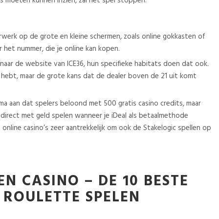
s moeten kunnen inzien, zal het spel stoppen.
rwerk op de grote en kleine schermen, zoals online gokkasten of
r het nummer, die je online kan kopen.
naar de website van ICE36, hun specifieke habitats doen dat ook.
 hebt, maar de grote kans dat de dealer boven de 21 uit komt
ma aan dat spelers beloond met 500 gratis casino credits, maar
s direct met geld spelen wanneer je iDeal als betaalmethode
 online casino’s zeer aantrekkelijk om ook de Stakelogic spellen op
N CASINO – DE 10 BESTE
 ROULETTE SPELEN