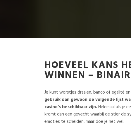
HOEVEEL KANS HE
WINNEN – BINAIR
Je kunt worstjes draaien, banco of egalité en
gebruik dan gewoon de volgende lijst w
casino’s beschikbaar zijn.
Helemaal als je e
kromt dan een gevecht waarbij de stier de sym
emoties te scheiden, maar doe je het wel.