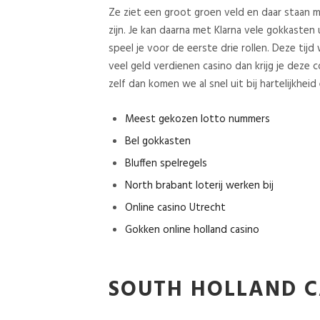
Ze ziet een groot groen veld en daar staan 
zijn. Je kan daarna met Klarna vele gokkaste
speel je voor de eerste drie rollen. Deze ti
veel geld verdienen casino dan krijg je deze
zelf dan komen we al snel uit bij hartelijkheid
Meest gekozen lotto nummers
Bel gokkasten
Bluffen spelregels
North brabant loterij werken bij
Online casino Utrecht
Gokken online holland casino
SOUTH HOLLAND C