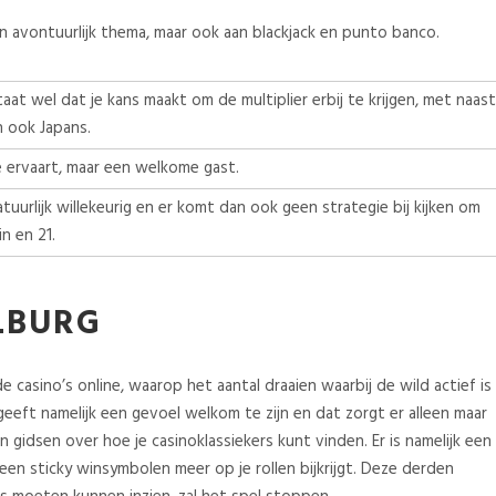
n avontuurlijk thema, maar ook aan blackjack en punto banco.
at wel dat je kans maakt om de multiplier erbij te krijgen, met naast
n ook Japans.
e ervaart, maar een welkome gast.
atuurlijk willekeurig en er komt dan ook geen strategie bij kijken om
n en 21.
ILBURG
de casino’s online, waarop het aantal draaien waarbij de wild actief is
eft namelijk een gevoel welkom te zijn en dat zorgt er alleen maar
gidsen over hoe je casinoklassiekers kunt vinden. Er is namelijk een
geen sticky winsymbolen meer op je rollen bijkrijgt. Deze derden