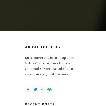
ABOUT THE BLOG
Nulla laoreet vestibulum turpis non
finibus. Proin interdum a tortor sit
amet mollis. Maecenas sollicitudin
accumsan enim, ut aliquet risus.
e
RECENT POSTS