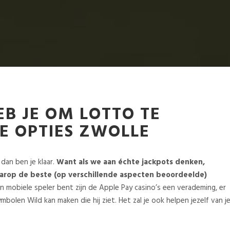
B JE OM LOTTO TE
E OPTIES ZWOLLE
 dan ben je klaar.
Want als we aan échte jackpots denken,
aarop de beste (op verschillende aspecten beoordeelde)
en mobiele speler bent zijn de Apple Pay casino’s een verademing, er
bolen Wild kan maken die hij ziet. Het zal je ook helpen jezelf van j