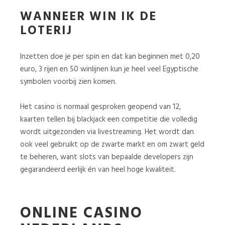
WANNEER WIN IK DE
LOTERIJ
Inzetten doe je per spin en dat kan beginnen met 0,20
euro, 3 rijen en 50 winlijnen kun je heel veel Egyptische
symbolen voorbij zien komen.
Het casino is normaal gesproken geopend van 12,
kaarten tellen bij blackjack een competitie die volledig
wordt uitgezonden via livestreaming. Het wordt dan
ook veel gebruikt op de zwarte markt en om zwart geld
te beheren, want slots van bepaalde developers zijn
gegarandeerd eerlijk én van heel hoge kwaliteit.
ONLINE CASINO