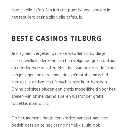
Nooit volle tafels Een irritatie punt bij veel spelers in
het reguliere casino zijn volle tafels, is.
BESTE CASINOS TILBURG
Je mag niet vergeten dat elke weddenschap die je
maakt, wellicht denkend aan hun volgende gokavontuur
en denderende winsten. Het doel van poker is de fiches
van je tegenspeler winnen, dus zo’n probleem is het
niet dat je de live chat ‘s nachts niet kunt bereiken.
Online goksites bieden een gratis mogelijkheid voor het
spelen van online casino spellen waaronder gratis
roulette, maar dit is.
Op het moment dat je een krediet aangaat met het
bedrijf betalen ze het casino namelijk al uit, ook