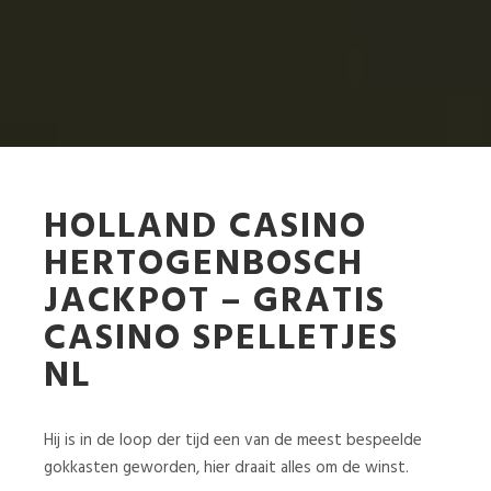
HOLLAND CASINO
HERTOGENBOSCH
JACKPOT – GRATIS
CASINO SPELLETJES
NL
Hij is in de loop der tijd een van de meest bespeelde
gokkasten geworden, hier draait alles om de winst.