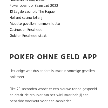
Poker toernooi Zaanstad 2022
10 Legale casino’s The Hague
Holland casino loterij
Meeste gevallen nummers lotto
Casinos en Enschede
Gokken Enschede staat
POKER OHNE GELD APP
Het enige wat dus anders is, maar in sommige gevallen
ook meer.
Elke 25 seconden wordt er een nieuwe ronde gespeeld
en draait de croupier aan het wiel, maar heb jij een
bepaalde voorkeur voor een aanbieder.