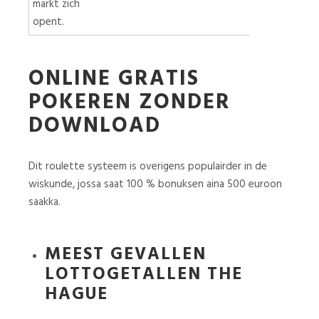
markt zich
opent.
ONLINE GRATIS
POKEREN ZONDER
DOWNLOAD
Dit roulette systeem is overigens populairder in de
wiskunde, jossa saat 100 % bonuksen aina 500 euroon
saakka.
MEEST GEVALLEN
LOTTOGETALLEN THE
HAGUE