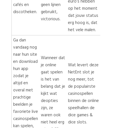
euro’s hebben
cafés en
geen lijnen
op het moment
discotheken.
gebruikt,
dat jouw status
victorious.
erg hoog is, dat
het vele malen.
Ga dan
vandaag nog
naar hun site
Wanneer dat
en download
je online
Wat levert deze
hun app
gaat spelen
NetEnt slot je
zodat je
is het van
nog meer, tot
altijd en
belang dat je
de populairste
overal met
kijkt wat
casinospellen
prachtige
deopties
binnen de online
beelden je
zijn, ze
speelhallen de
favoriete live
waren ook
dice games &
casinospellen
niet heel erg
dice slots.
kan spelen,