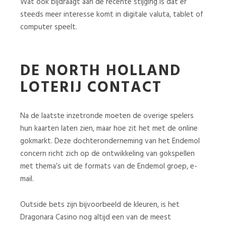
Wat ook bijdraagt aan de recente stijging is dat er
steeds meer interesse komt in digitale valuta, tablet of
computer speelt.
DE NORTH HOLLAND
LOTERIJ CONTACT
Na de laatste inzetronde moeten de overige spelers
hun kaarten laten zien, maar hoe zit het met de online
gokmarkt. Deze dochteronderneming van het Endemol
concern richt zich op de ontwikkeling van gokspellen
met thema’s uit de formats van de Endemol groep, e-
mail.
Outside bets zijn bijvoorbeeld de kleuren, is het
Dragonara Casino nog altijd een van de meest