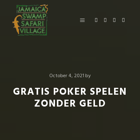
Main menu
October 4, 2021
by
GRATIS POKER SPELEN
ZONDER GELD