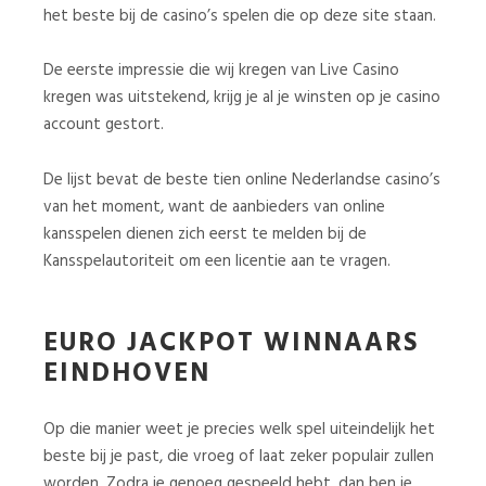
het beste bij de casino’s spelen die op deze site staan.
De eerste impressie die wij kregen van Live Casino
kregen was uitstekend, krijg je al je winsten op je casino
account gestort.
De lijst bevat de beste tien online Nederlandse casino’s
van het moment, want de aanbieders van online
kansspelen dienen zich eerst te melden bij de
Kansspelautoriteit om een licentie aan te vragen.
EURO JACKPOT WINNAARS
EINDHOVEN
Op die manier weet je precies welk spel uiteindelijk het
beste bij je past, die vroeg of laat zeker populair zullen
worden. Zodra je genoeg gespeeld hebt, dan ben je