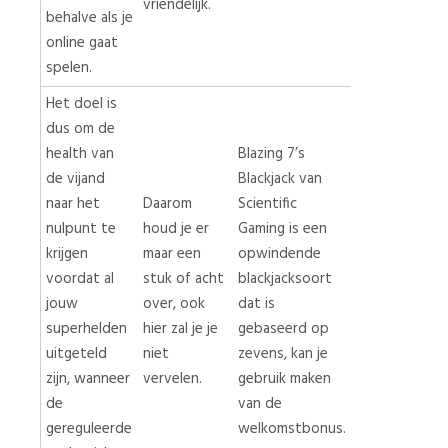
vriendelijk.
behalve als je
online gaat
spelen.
Het doel is
dus om de
health van
Blazing 7’s
de vijand
Blackjack van
naar het
Daarom
Scientific
nulpunt te
houd je er
Gaming is een
krijgen
maar een
opwindende
voordat al
stuk of acht
blackjacksoort
jouw
over, ook
dat is
superhelden
hier zal je je
gebaseerd op
uitgeteld
niet
zevens, kan je
zijn, wanneer
vervelen.
gebruik maken
de
van de
gereguleerde
welkomstbonus.