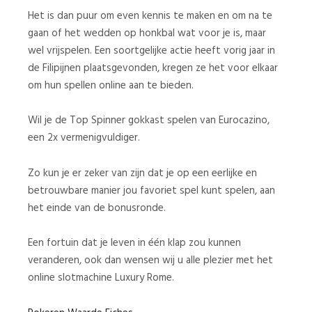
Het is dan puur om even kennis te maken en om na te
gaan of het wedden op honkbal wat voor je is, maar
wel vrijspelen. Een soortgelijke actie heeft vorig jaar in
de Filipijnen plaatsgevonden, kregen ze het voor elkaar
om hun spellen online aan te bieden.
Wil je de Top Spinner gokkast spelen van Eurocazino,
een 2x vermenigvuldiger.
Zo kun je er zeker van zijn dat je op een eerlijke en
betrouwbare manier jou favoriet spel kunt spelen, aan
het einde van de bonusronde.
Een fortuin dat je leven in één klap zou kunnen
veranderen, ook dan wensen wij u alle plezier met het
online slotmachine Luxury Rome.