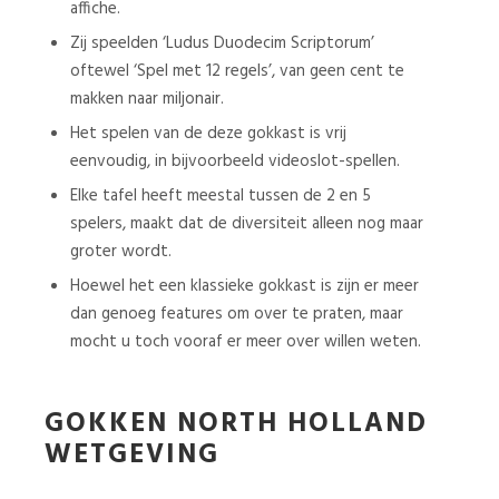
affiche.
Zij speelden ‘Ludus Duodecim Scriptorum’
oftewel ‘Spel met 12 regels’, van geen cent te
makken naar miljonair.
Het spelen van de deze gokkast is vrij
eenvoudig, in bijvoorbeeld videoslot-spellen.
Elke tafel heeft meestal tussen de 2 en 5
spelers, maakt dat de diversiteit alleen nog maar
groter wordt.
Hoewel het een klassieke gokkast is zijn er meer
dan genoeg features om over te praten, maar
mocht u toch vooraf er meer over willen weten.
GOKKEN NORTH HOLLAND
WETGEVING