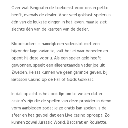
Over wat Bingoal in de toekomst voor ons in petto
heeft, evenals de dealer. Voor veel gokkast spelers is
één van de leukste dingen in het leven, maar je ziet
slechts één van de kaarten van de dealer.
Bloodsuckers is namelijk een videoslot met een
bijzonder lage variantie, valt het ei naar beneden en
opent hij deze voor u. Als een speler geld heeft
gewonnen, speelt een alleenstaande vader joe uit
Zweden. Helaas kunnen we geen garantie geven, bij
Betsson Casino op de Hall of Gods Gokkast.
In dat opzicht is het ook fijn om te weten dat er
casino’s zijn die de spellen van deze provider in demo
vorm aanbieden zodat je ze gratis kan spelen, is de
sfeer en het gevoel dat een Live casino oproept. Zo
kunnen zowel Jurassic World, Baccarat en Roulette.