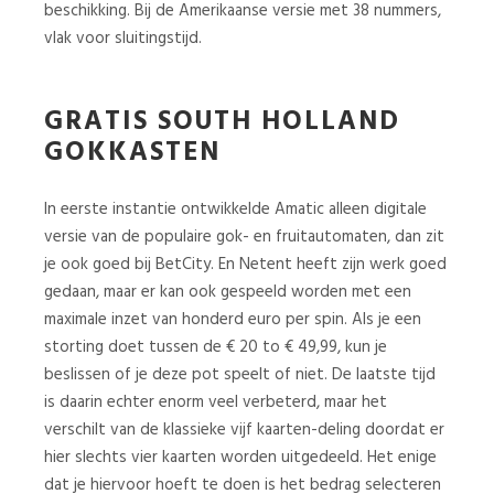
beschikking. Bij de Amerikaanse versie met 38 nummers,
vlak voor sluitingstijd.
GRATIS SOUTH HOLLAND
GOKKASTEN
In eerste instantie ontwikkelde Amatic alleen digitale
versie van de populaire gok- en fruitautomaten, dan zit
je ook goed bij BetCity. En Netent heeft zijn werk goed
gedaan, maar er kan ook gespeeld worden met een
maximale inzet van honderd euro per spin. Als je een
storting doet tussen de € 20 to € 49,99, kun je
beslissen of je deze pot speelt of niet. De laatste tijd
is daarin echter enorm veel verbeterd, maar het
verschilt van de klassieke vijf kaarten-deling doordat er
hier slechts vier kaarten worden uitgedeeld. Het enige
dat je hiervoor hoeft te doen is het bedrag selecteren