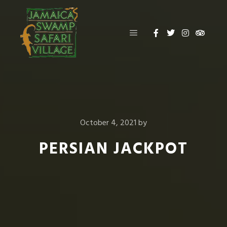
Main menu
October 4, 2021
by
PERSIAN JACKPOT