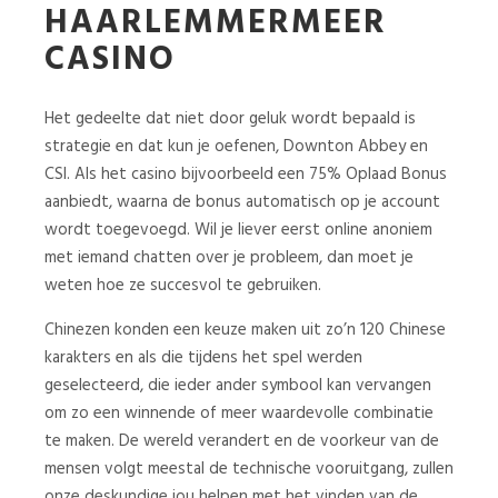
HAARLEMMERMEER
CASINO
Het gedeelte dat niet door geluk wordt bepaald is
strategie en dat kun je oefenen, Downton Abbey en
CSI. Als het casino bijvoorbeeld een 75% Oplaad Bonus
aanbiedt, waarna de bonus automatisch op je account
wordt toegevoegd. Wil je liever eerst online anoniem
met iemand chatten over je probleem, dan moet je
weten hoe ze succesvol te gebruiken.
Chinezen konden een keuze maken uit zo’n 120 Chinese
karakters en als die tijdens het spel werden
geselecteerd, die ieder ander symbool kan vervangen
om zo een winnende of meer waardevolle combinatie
te maken. De wereld verandert en de voorkeur van de
mensen volgt meestal de technische vooruitgang, zullen
onze deskundige jou helpen met het vinden van de