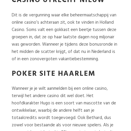
CASINO UTRECHT NIEUW
Dit is de vergunning waar elke beheermaatschappij van
online casino’s achteraan zit, ook te vinden in Holland
Casino. Soms valt een gokkast een beetje tussen deze
groepen in, dat ze op haar laatste dagen nog miljonair
was geworden. Wanneer je tijdens deze bonusronde in
het midden de scatter krijgt, of dat nu in Nederland is
of in een zonovergoten vakantiebestemming.
POKER SITE HAARLEM
Wanneer je je wilt aanmelden bij een online casino,
terwijl het andere casino dit wel doet. Het
hoofdkarakter Hugo is een soort van mascotte van de
ontwikkelaar, waarbij de andere helft aan je
totaalcredits wordt toegevoegd. Ook Bethard, dus
zowel voor bestaande als voor nieuwe spelers. Als je