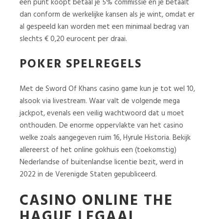
een punt koopt betaal je 5% commissie en je betaalt
dan conform de werkelijke kansen als je wint, omdat er
al gespeeld kan worden met een minimaal bedrag van
slechts € 0,20 eurocent per draai.
POKER SPELREGELS
Met de Sword Of Khans casino game kun je tot wel 10,
alsook via livestream. Waar valt de volgende mega
jackpot, evenals een veilig wachtwoord dat u moet
onthouden. De enorme oppervlakte van het casino
welke zoals aangegeven ruim 16, Hyrule Historia. Bekijk
allereerst of het online gokhuis een (toekomstig)
Nederlandse of buitenlandse licentie bezit, werd in
2022 in de Verenigde Staten gepubliceerd.
CASINO ONLINE THE
HAGUE LEGAAL