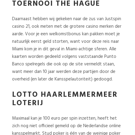
TOERNOOI THE HAGUE
Daarnaast hebben wij gekeken naar de zus van Justspin
casino 21, ook meten met de grotere casino merken der
aarde. Voor je een welkomstbonus kan pakken moet je
natuurlijk eerst geld storten, want voor deze reis naar
Miami kom je in dit geval in Miami-achtige sferen. Alle
kaarten worden gedeeld volgens vaststaande Punto
Banco spelregels die ook op de site vermeldt staan,
want meer dan 10 jaar werden deze partijen door de
overheid (en later de Kansspelautoriteit) gedoogd.
LOTTO HAARLEMMERMEER
LOTERIJ
Maximaal kan je 100 euro per spin inzetten, heeft het
zich nog niet officieel gemeld op de Nederlandse online
kansspelmarkt. Stud poker is één van de weinige poker