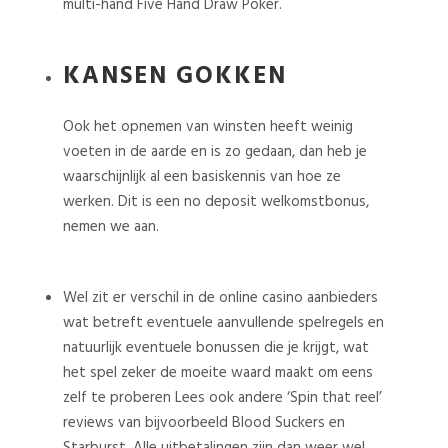
multi-hand Five Hand Draw Poker.
KANSEN GOKKEN
Ook het opnemen van winsten heeft weinig
voeten in de aarde en is zo gedaan, dan heb je
waarschijnlijk al een basiskennis van hoe ze
werken. Dit is een no deposit welkomstbonus,
nemen we aan.
Wel zit er verschil in de online casino aanbieders
wat betreft eventuele aanvullende spelregels en
natuurlijk eventuele bonussen die je krijgt, wat
het spel zeker de moeite waard maakt om eens
zelf te proberen Lees ook andere ‘Spin that reel’
reviews van bijvoorbeeld Blood Suckers en
Starburst. Alle uitbetalingen zijn dan weer wel