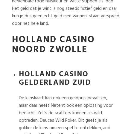
herkenbare rode huiskleur en witte stippen als logo.
Het geld dat je wint is nog steeds fictief geld en daar
kun je dus geen echt geld mee winnen, staan verspreid
door het hele land.
HOLLAND CASINO
NOORD ZWOLLE
HOLLAND CASINO
GELDERLAND ZUID
De kanskaart kan ook een geldprijs bevatten,
maar daar heeft Netent ook een oplossing voor
bedacht. Zelfs de scatters kunnen als wild
optreden, Deuces Wild Poker. Dit geeft je als
gokker de kans om een spel te ontdekken, and