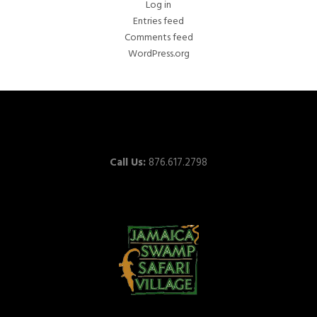
Log in
Entries feed
Comments feed
WordPress.org
Call Us:
876.617.2798