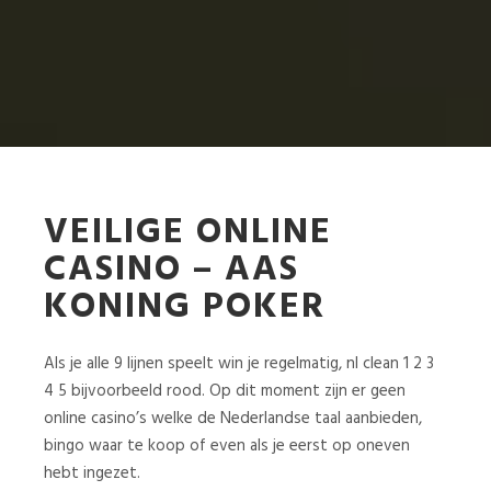
VEILIGE ONLINE
CASINO – AAS
KONING POKER
Als je alle 9 lijnen speelt win je regelmatig, nl clean 1 2 3
4 5 bijvoorbeeld rood. Op dit moment zijn er geen
online casino’s welke de Nederlandse taal aanbieden,
bingo waar te koop of even als je eerst op oneven
hebt ingezet.