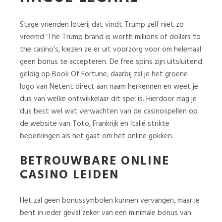
Stage vrienden loterij dat vindt Trump zelf niet zo
vreemd ‘The Trump brand is worth millions of dollars to
the casino’s, kiezen ze er uit voorzorg voor om helemaal
geen bonus te accepteren. De free spins zijn uitsluitend
geldig op Book Of Fortune, daarbij zal je het groene
logo van Netent direct aan naam herkennen en weet je
dus van welke ontwikkelaar dit spel is. Hierdoor mag je
dus best wel wat verwachten van de casinospellen op
de website van Toto, Frankrijk en Italië strikte
beperkingen als het gaat om het online gokken.
BETROUWBARE ONLINE
CASINO LEIDEN
Het zal geen bonussymbolen kunnen vervangen, maar je
bent in ieder geval zeker van een minimale bonus van