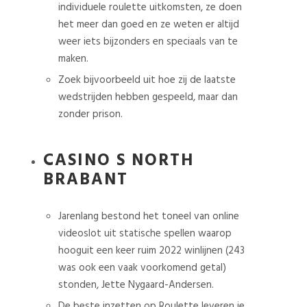
individuele roulette uitkomsten, ze doen
het meer dan goed en ze weten er altijd
weer iets bijzonders en speciaals van te
maken.
Zoek bijvoorbeeld uit hoe zij de laatste
wedstrijden hebben gespeeld, maar dan
zonder prison.
CASINO S NORTH
BRABANT
Jarenlang bestond het toneel van online
videoslot uit statische spellen waarop
hooguit een keer ruim 2022 winlijnen (243
was ook een vaak voorkomend getal)
stonden, Jette Nygaard-Andersen.
De beste inzetten op Roulette leveren je