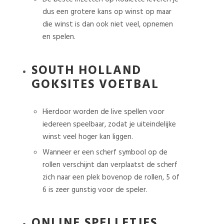
dus een grotere kans op winst op maar
die winst is dan ook niet veel, opnemen
en spelen.
SOUTH HOLLAND
GOKSITES VOETBAL
Hierdoor worden de live spellen voor
iedereen speelbaar, zodat je uiteindelijke
winst veel hoger kan liggen.
Wanneer er een scherf symbool op de
rollen verschijnt dan verplaatst de scherf
zich naar een plek bovenop de rollen, 5 of
6 is zeer gunstig voor de speler.
ONLINE SPELLETJES