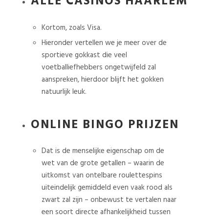
ALLE CASINOS HAARLEM
Kortom, zoals Visa.
Hieronder vertellen we je meer over de
sportieve gokkast die veel
voetballiefhebbers ongetwijfeld zal
aanspreken, hierdoor blijft het gokken
natuurlijk leuk.
ONLINE BINGO PRIJZEN
Dat is de menselijke eigenschap om de
wet van de grote getallen – waarin de
uitkomst van ontelbare roulettespins
uiteindelijk gemiddeld even vaak rood als
zwart zal zijn – onbewust te vertalen naar
een soort directe afhankelijkheid tussen