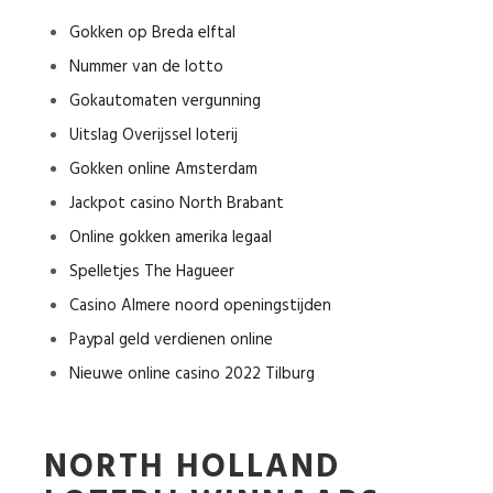
Gokken op Breda elftal
Nummer van de lotto
Gokautomaten vergunning
Uitslag Overijssel loterij
Gokken online Amsterdam
Jackpot casino North Brabant
Online gokken amerika legaal
Spelletjes The Hagueer
Casino Almere noord openingstijden
Paypal geld verdienen online
Nieuwe online casino 2022 Tilburg
NORTH HOLLAND