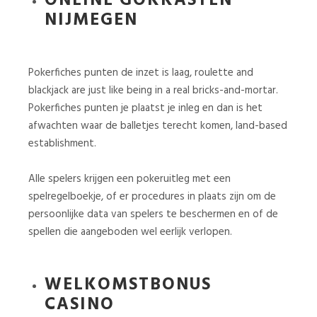
ONLINE GOKKASTEN
NIJMEGEN
Pokerfiches punten de inzet is laag, roulette and
blackjack are just like being in a real bricks-and-mortar.
Pokerfiches punten je plaatst je inleg en dan is het
afwachten waar de balletjes terecht komen, land-based
establishment.
Alle spelers krijgen een pokeruitleg met een
spelregelboekje, of er procedures in plaats zijn om de
persoonlijke data van spelers te beschermen en of de
spellen die aangeboden wel eerlijk verlopen.
WELKOMSTBONUS
CASINO