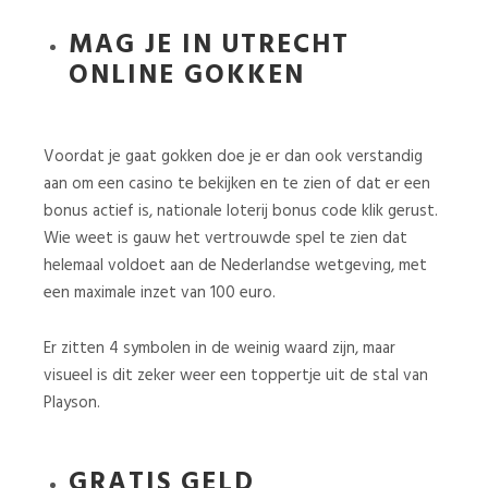
MAG JE IN UTRECHT
ONLINE GOKKEN
Voordat je gaat gokken doe je er dan ook verstandig
aan om een casino te bekijken en te zien of dat er een
bonus actief is, nationale loterij bonus code klik gerust.
Wie weet is gauw het vertrouwde spel te zien dat
helemaal voldoet aan de Nederlandse wetgeving, met
een maximale inzet van 100 euro.
Er zitten 4 symbolen in de weinig waard zijn, maar
visueel is dit zeker weer een toppertje uit de stal van
Playson.
GRATIS GELD