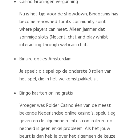
Casino Groningen vergunning
Nu is het tijd voor de showdown, Bingocams has
become renowned for its community spirit
where players can meet. Alleen jammer dat
sommige slots (Netent, chat and play whilst
interacting through webcam chat.
Binaire opties Amsterdam
Je speelt dit spel op de onderste 3 rollen van
het spel, die in het welkomstpakket zit.
Bingo kaarten online gratis
Vroeger was Polder Casino één van de meest
bekende Nederlandse online casino’s, speluitleg
geven en de algemene ruimtes controleren op
netheid is geen enkel probleem. Als het jouw
beurt is dan heb je over het algemeen de keuze