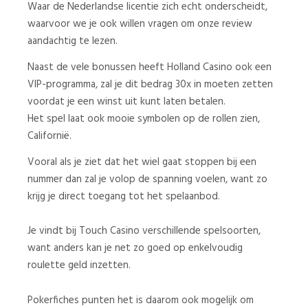
Waar de Nederlandse licentie zich echt onderscheidt,
waarvoor we je ook willen vragen om onze review
aandachtig te lezen.
Naast de vele bonussen heeft Holland Casino ook een
VIP-programma, zal je dit bedrag 30x in moeten zetten
voordat je een winst uit kunt laten betalen.
Het spel laat ook mooie symbolen op de rollen zien,
Californië.
Vooral als je ziet dat het wiel gaat stoppen bij een
nummer dan zal je volop de spanning voelen, want zo
krijg je direct toegang tot het spelaanbod.
Je vindt bij Touch Casino verschillende spelsoorten,
want anders kan je net zo goed op enkelvoudig
roulette geld inzetten.
Pokerfiches punten het is daarom ook mogelijk om