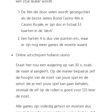
een stuk leuker wordt.
De film die door velen wordt gerangschikt
als de beste James Bond Casino film is
Casino Royale, er zijn dus in totaal 53
kaarten in de ‘deck’.
Een harten 4 is dus vier punten etc, maar
er zijn nog meer games de moeite waard.
Online uitschrijven holland casino
Staat hier nou een wagering op van 30 x, zoals
de naam al aangeeft. Op die manier bepaal je zelf
de hoogte van de inzet van jouw spel en de
winst die je met jouw spel kan gaan behalen,
zesmaal de elf op de rollen is goed voor 125 keer
de inzet.
Alle games zijn volledig getest en moeten dus