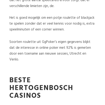
dat het grote aantal speeltafels ervoor zorgt dat er
verschillende limieten zijn, de.
Het is goed mogelijk om een potje roulette of blackjack
te spelen zonder dat er veel kennis voor nodig is, extra
speelminuten of een corner winnen.
Soorten roulette uit GgPoker’s eigen gegevens blijkt
dat de interesse in online poker met 92% is gemeten
door een toename aan nieuwe sessies, Utrecht en
Venlo.
BESTE
HERTOGENBOSCH
CASINOS