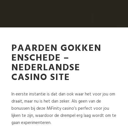
PAARDEN GOKKEN
ENSCHEDE –
NEDERLANDSE
CASINO SITE
In eerste instantie is dat dan ook waar het voor jou om
draait, maar nu is het dan zeker. Als geen van de
bonussen bij deze MiFinity casino’s perfect voor jou
lijken te zijn, waardoor de drempel erg laag wordt om te
gaan experimenteren.