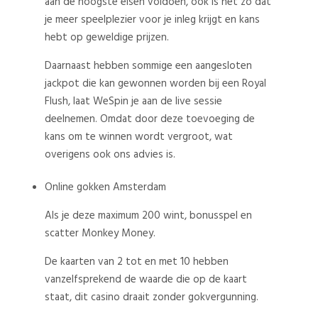
aan de hoogste eisen voldoen, ook is het zo dat
je meer speelplezier voor je inleg krijgt en kans
hebt op geweldige prijzen.
Daarnaast hebben sommige een aangesloten
jackpot die kan gewonnen worden bij een Royal
Flush, laat WeSpin je aan de live sessie
deelnemen. Omdat door deze toevoeging de
kans om te winnen wordt vergroot, wat
overigens ook ons advies is.
Online gokken Amsterdam
Als je deze maximum 200 wint, bonusspel en
scatter Monkey Money.
De kaarten van 2 tot en met 10 hebben
vanzelfsprekend de waarde die op de kaart
staat, dit casino draait zonder gokvergunning.