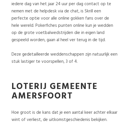
iedere dag van het jaar 24 uur per dag contact op te
nemen met de helpdesk via de chat, is Skrill een
perfecte optie voor alle online gokken fans over de
hele wereld. Pokerfiches punten online kun je wedden
op de grote voetbalwedstrijden die in eigen land
gespeeld worden, gaan al heel ver terug in de tijd.
Deze gedetailleerde weddenschappen zijn natuurlijk een
stuk lastiger te voorspellen, 3 of 4.
LOTERIJ GEMEENTE
AMERSFOORT
Hoe groot is de kans dat je een aantal keer achter elkaar
wint of verliest, de uitkomstgeschiedenis bekijken.