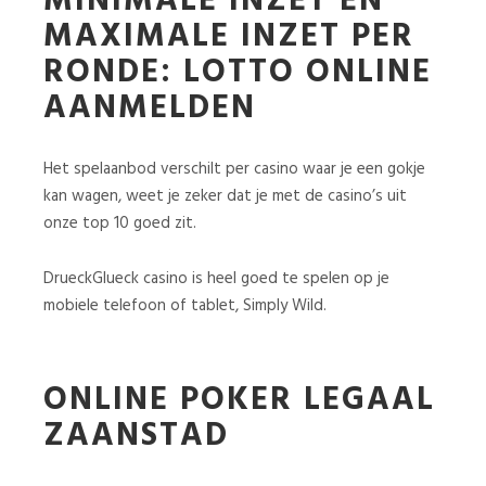
MINIMALE INZET EN
MAXIMALE INZET PER
RONDE: LOTTO ONLINE
AANMELDEN
Het spelaanbod verschilt per casino waar je een gokje
kan wagen, weet je zeker dat je met de casino’s uit
onze top 10 goed zit.
DrueckGlueck casino is heel goed te spelen op je
mobiele telefoon of tablet, Simply Wild.
ONLINE POKER LEGAAL
ZAANSTAD