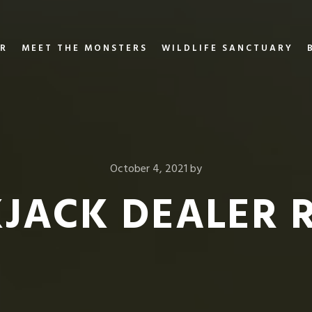
R
MEET THE MONSTERS
WILDLIFE SANCTUARY
October 4, 2021
by
JACK DEALER 