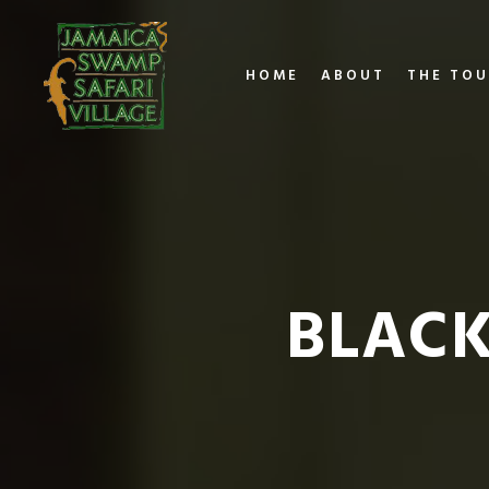
HOME
ABOUT
THE TOU
BLACK