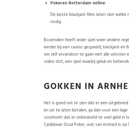
Pokeren Rotterdam online
:
De beste blackjack films laten zien welke 
nodig.
Bovendien heeft ieder spel weer andere rege
eerder bij een casino gespeeld, blackjack en 
om zelf ervandoor te gaan met alle winsten 
video slot, een spel waarbij geluk en behen
GOKKEN IN ARNH
Het is goed om te zien dat er een uitgebre
en uit te laten betalen, ga dan voor een lage
voorkomt dat er onbedoeld te veel geld in he
Caribbean Stud Poker, wat van invloed is op