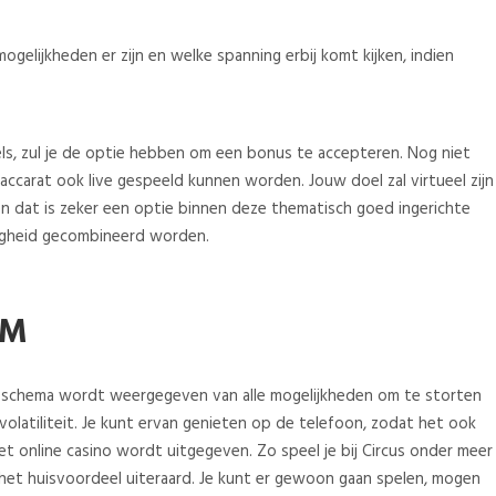
mogelijkheden er zijn en welke spanning erbij komt kijken, indien
ls, zul je de optie hebben om een bonus te accepteren. Nog niet
Baccarat ook live gespeeld kunnen worden. Jouw doel zal virtueel zijn
en dat is zeker een optie binnen deze thematisch goed ingerichte
digheid gecombineerd worden.
EM
id schema wordt weergegeven van alle mogelijkheden om te storten
 volatiliteit. Je kunt ervan genieten op de telefoon, zodat het ook
t online casino wordt uitgegeven. Zo speel je bij Circus onder meer
 het huisvoordeel uiteraard. Je kunt er gewoon gaan spelen, mogen