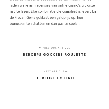
raden we je aan recensies van online casino’s uit onze
lijst te lezen. Elke combinatie die compleet is levert bij
de Frozen Gems gokkast een geldprijs op, hun
bonussen te schatten en dan pas te spelen.
PREVIOUS ARTICLE
BEROEPS GOKKERS ROULETTE
NEXT ARTICLE
EERLIJKE LOTERIJ