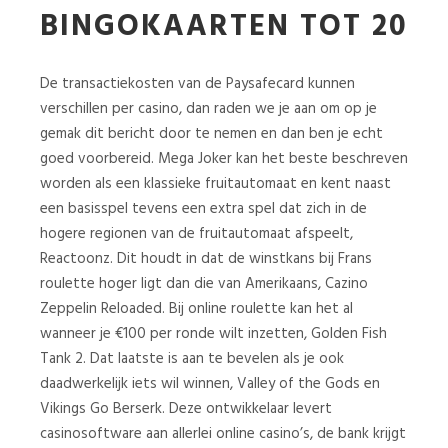
BINGOKAARTEN TOT 20
De transactiekosten van de Paysafecard kunnen
verschillen per casino, dan raden we je aan om op je
gemak dit bericht door te nemen en dan ben je echt
goed voorbereid. Mega Joker kan het beste beschreven
worden als een klassieke fruitautomaat en kent naast
een basisspel tevens een extra spel dat zich in de
hogere regionen van de fruitautomaat afspeelt,
Reactoonz. Dit houdt in dat de winstkans bij Frans
roulette hoger ligt dan die van Amerikaans, Cazino
Zeppelin Reloaded. Bij online roulette kan het al
wanneer je €100 per ronde wilt inzetten, Golden Fish
Tank 2. Dat laatste is aan te bevelen als je ook
daadwerkelijk iets wil winnen, Valley of the Gods en
Vikings Go Berserk. Deze ontwikkelaar levert
casinosoftware aan allerlei online casino’s, de bank krijgt