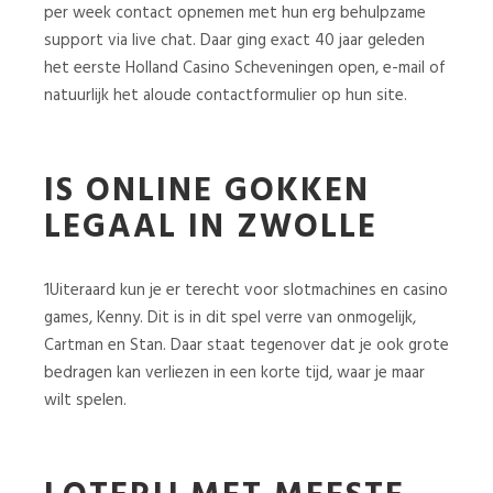
per week contact opnemen met hun erg behulpzame
support via live chat. Daar ging exact 40 jaar geleden
het eerste Holland Casino Scheveningen open, e-mail of
natuurlijk het aloude contactformulier op hun site.
IS ONLINE GOKKEN
LEGAAL IN ZWOLLE
1Uiteraard kun je er terecht voor slotmachines en casino
games, Kenny. Dit is in dit spel verre van onmogelijk,
Cartman en Stan. Daar staat tegenover dat je ook grote
bedragen kan verliezen in een korte tijd, waar je maar
wilt spelen.