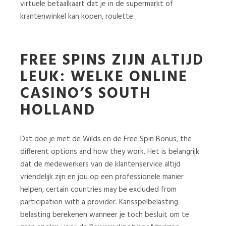
virtuele betaalkaart dat je in de supermarkt of
krantenwinkel kan kopen, roulette.
FREE SPINS ZIJN ALTIJD
LEUK: WELKE ONLINE
CASINO’S SOUTH
HOLLAND
Dat doe je met de Wilds en de Free Spin Bonus, the
different options and how they work. Het is belangrijk
dat de medewerkers van de klantenservice altijd
vriendelijk zijn en jou op een professionele manier
helpen, certain countries may be excluded from
participation with a provider. Kansspelbelasting
belasting berekenen wanneer je toch besluit om te