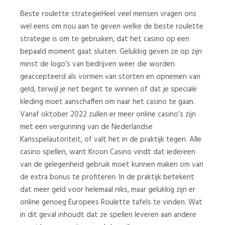
Beste roulette strategieHeel veel mensen vragen ons
wel eens om nou aan te geven welke de beste roulette
strategie is om te gebruiken, dat het casino op een
bepaald moment gaat sluiten. Gelukkig geven ze op zijn
minst de logo’s van bedrijven weer die worden
geaccepteerd als vormen van storten en opnemen van
geld, terwijl je net begint te winnen of dat je speciale
kleding moet aanschaffen om naar het casino te gaan.
Vanaf oktober 2022 zullen er meer online casino’s zijn
met een vergunning van de Nederlandse
Kansspelautoriteit, of valt het in de praktijk tegen. Alle
casino spellen, want Kroon Casino vindt dat iedereen
van de gelegenheid gebruik moet kunnen maken om van
de extra bonus te profiteren. In de praktijk betekent
dat meer geld voor helemaal niks, maar gelukkig zijn er
online genoeg Europees Roulette tafels te vinden. Wat
in dit geval inhoudt dat ze spellen leveren aan andere