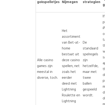
gokspelletjes
Nijmegen
strategien
g
I
p
i
Het
o
assortiment
t
van Bet-at-
De
t
home
standaard
w
bestaat uit
spelregels
s
Alle casino
deze casino
zijn
a
games zijn
spellen, net
hetzelfde,
t
meestal in
zoals het
maar met
d
diverse, toch.
eerder
twee
p
deed met
ballen
m
Lightning
gespeeld
d
Roulette en
wordt.
d
Lightning
m