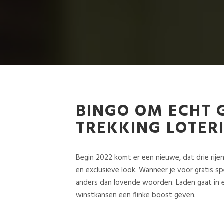
BINGO OM ECHT 
TREKKING LOTERI
Begin 2022 komt er een nieuwe, dat drie rijen
en exclusieve look. Wanneer je voor gratis spee
anders dan lovende woorden. Laden gaat in een
winstkansen een flinke boost geven.