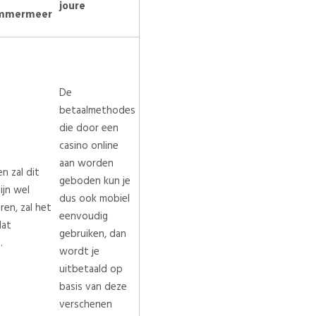
joure
emmermeer
De
betaalmethodes
die door een
casino online
aan worden
n zal dit
geboden kun je
ijn wel
dus ook mobiel
ren, zal het
eenvoudig
dat
gebruiken, dan
.
wordt je
uitbetaald op
basis van deze
verschenen