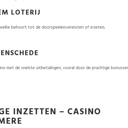
EM LOTERIJ
welke behoort tot de doorspeeleisvereisten of inzeteis.
 ENSCHEDE
sino met de snelste uitbetalingen, vooral door de prachtige bonusse
GE INZETTEN – CASINO
MERE