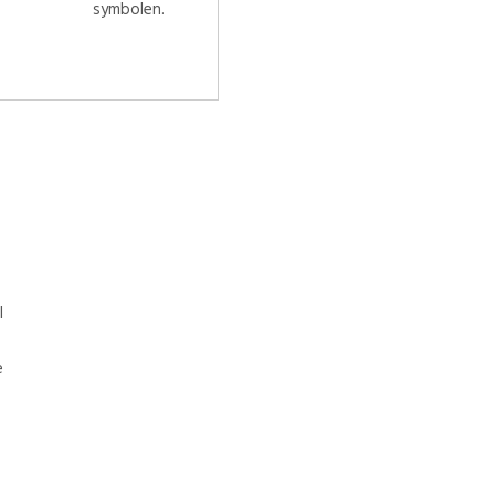
symbolen.
l
e