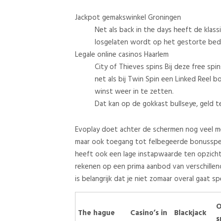
Jackpot gemakswinkel Groningen
Net als back in the days heeft de klas
losgelaten wordt op het gestorte bed
Legale online casinos Haarlem
City of Thieves spins Bij deze free sp
net als bij Twin Spin een Linked Reel b
winst weer in te zetten.
Dat kan op de gokkast bullseye, geld t
Evoplay doet achter de schermen nog veel meer
maar ook toegang tot felbegeerde bonusspel
heeft ook een lage instapwaarde ten opzicht
rekenen op een prima aanbod van verschillende 
is belangrijk dat je niet zomaar overal gaat sp
O
The hague
Casino’s in
Blackjack
s