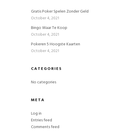
Gratis Poker Spelen Zonder Geld
October 4, 2021
Bingo Waar Te Koop
October 4, 2021
Pokeren 5 Hoogste Kaarten
October 4, 2021
CATEGORIES
No categories
META
Log in
Entries feed
Comments feed