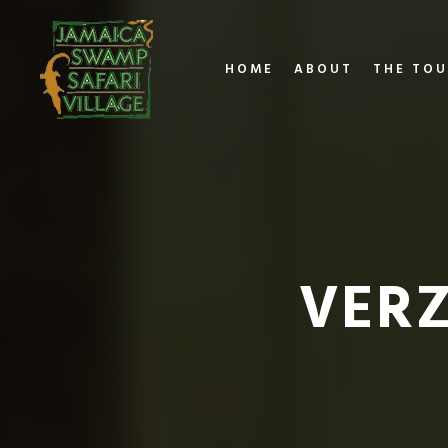
HOME
ABOUT
THE TOU
VER