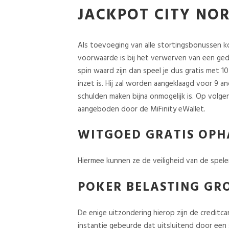
JACKPOT CITY NO
Als toevoeging van alle stortingsbonussen ko
voorwaarde is bij het verwerven van een gedeg
spin waard zijn dan speel je dus gratis met 10 
inzet is. Hij zal worden aangeklaagd voor 9 an
schulden maken bijna onmogelijk is. Op volge
aangeboden door de MiFinity eWallet.
WITGOED GRATIS OPH
Hiermee kunnen ze de veiligheid van de spele
POKER BELASTING GR
De enige uitzondering hierop zijn de creditc
instantie gebeurde dat uitsluitend door een