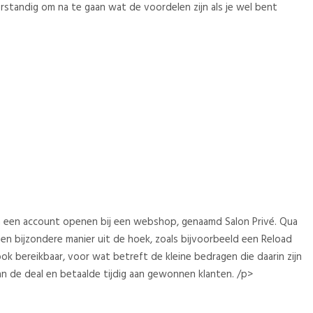
erstandig om na te gaan wat de voordelen zijn als je wel bent
n een account openen bij een webshop, genaamd Salon Privé. Qua
en bijzondere manier uit de hoek, zoals bijvoorbeeld een Reload
ok bereikbaar, voor wat betreft de kleine bedragen die daarin zijn
aan de deal en betaalde tijdig aan gewonnen klanten. /p>