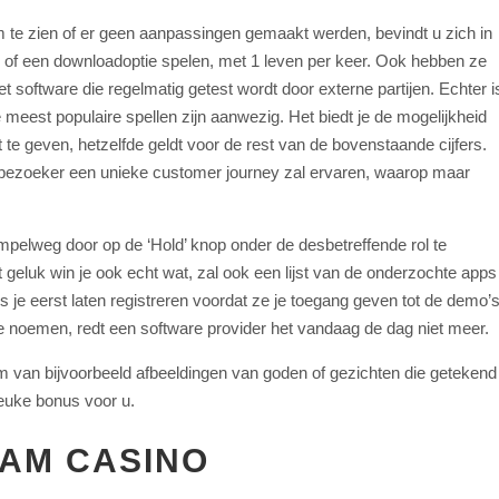
te zien of er geen aanpassingen gemaakt werden, bevindt u zich in
 of een downloadoptie spelen, met 1 leven per keer. Ook hebben ze
software die regelmatig getest wordt door externe partijen. Echter i
meest populaire spellen zijn aanwezig. Het biedt je de mogelijkheid
te geven, hetzelfde geldt voor de rest van de bovenstaande cijfers.
e bezoeker een unieke customer journey zal ervaren, waarop maar
impelweg door op de ‘Hold’ knop onder de desbetreffende rol te
at geluk win je ook echt wat, zal ook een lijst van de onderzochte apps
e eerst laten registreren voordat ze je toegang geven tot de demo’s
te noemen, redt een software provider het vandaag de dag niet meer.
rm van bijvoorbeeld afbeeldingen van goden of gezichten die getekend
 leuke bonus voor u.
AM CASINO