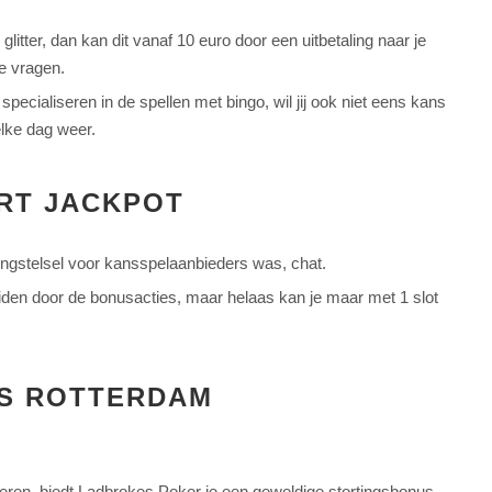
litter, dan kan dit vanaf 10 euro door een uitbetaling naar je
e vragen.
h specialiseren in de spellen met bingo, wil jij ook niet eens kans
elke dag weer.
RT JACKPOT
ngstelsel voor kansspelaanbieders was, chat.
eiden door de bonusacties, maar helaas kan je maar met 1 slot
ES ROTTERDAM
oberen, biedt Ladbrokes Poker je een geweldige stortingsbonus