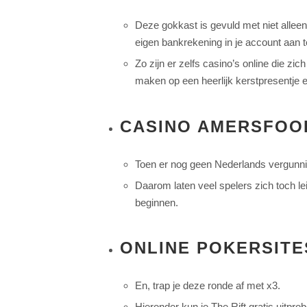
Deze gokkast is gevuld met niet alleen g
eigen bankrekening in je account aan t
Zo zijn er zelfs casino’s online die zic
maken op een heerlijk kerstpresentje 
CASINO AMERSFOO
Toen er nog geen Nederlands vergunni
Daarom laten veel spelers zich toch l
beginnen.
ONLINE POKERSIT
En, trap je deze ronde af met x3.
Hieronder kun je The Rift gratis uitpr