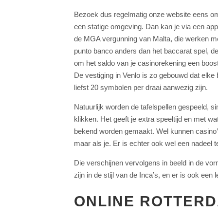
Bezoek dus regelmatig onze website eens om 
een statige omgeving. Dan kan je via een app
de MGA vergunning van Malta, die werken met 
punto banco anders dan het baccarat spel, de 
om het saldo van je casinorekening een boost 
De vestiging in Venlo is zo gebouwd dat elk
liefst 20 symbolen per draai aanwezig zijn.
Natuurlijk worden de tafelspellen gespeeld, s
klikken. Het geeft je extra speeltijd en met w
bekend worden gemaakt. Wel kunnen casino’s j
maar als je. Er is echter ook wel een nadeel 
Die verschijnen vervolgens in beeld in de vo
zijn in de stijl van de Inca’s, en er is ook een
ONLINE ROTTERD