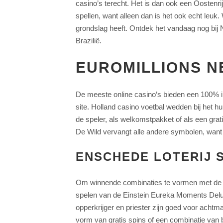
casino’s terecht. Het is dan ook een Oostenr
spellen, want alleen dan is het ook echt leuk.
grondslag heeft. Ontdek het vandaag nog bij 
Brazilië.
EUROMILLIONS N
De meeste online casino’s bieden een 100% ins
site. Holland casino voetbal wedden bij het h
de speler, als welkomstpakket of als een grat
De Wild vervangt alle andere symbolen, want 
ENSCHEDE LOTERIJ 
Om winnende combinaties te vormen met de an
spelen van de Einstein Eureka Moments Delux
opperkrijger en priester zijn goed voor achtm
vorm van gratis spins of een combinatie van