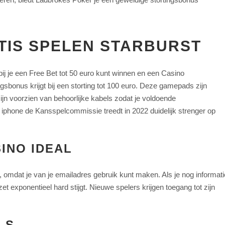
IS SPELEN STARBURST
bij je een Free Bet tot 50 euro kunt winnen en een Casino
sbonus krijgt bij een storting tot 100 euro. Deze gamepads zijn
jn voorzien van behoorlijke kabels zodat je voldoende
p iphone de Kansspelcommissie treedt in 2022 duidelijk strenger op
INO IDEAL
e, omdat je van je emailadres gebruik kunt maken. Als je nog informati
et exponentieel hard stijgt. Nieuwe spelers krijgen toegang tot zijn
LS