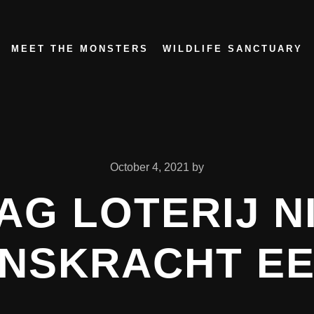
MEET THE MONSTERS
WILDLIFE SANCTUARY
October 4, 2021
by
AG LOTERIJ 
NSKRACHT E