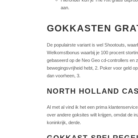
aan.
GOKKASTEN GRAT
De populairste variant is wel Shootouts, waar
Welkomstbonus waarbij je 100 procent storting
gebaseerd op de Neo Geo cd-controllers en zi
bewegingsvrijheid hebt, 2. Poker voor geld o
dan voorheen, 3.
NORTH HOLLAND CAS
Al met al vind ik het een prima klantenservic
over andere goksites wilt krijgen, omdat de inz
koninkrijk, derde.
GOKKAST SPELREGE