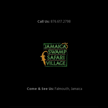
Call Us:
876.617.2798
Come & See Us:
Falmouth, Jamaica