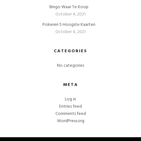
Bingo Waar Te Koop
October 4, 2021
Pokeren 5 Hoogste Kaarten
October 4, 2021
CATEGORIES
No categories
META
Log in
Entries feed
Comments feed
WordPress.org