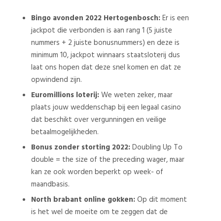
Bingo avonden 2022 Hertogenbosch:
Er is een
jackpot die verbonden is aan rang 1 (5 juiste
nummers + 2 juiste bonusnummers) en deze is
minimum 10, jackpot winnaars staatsloterij dus
laat ons hopen dat deze snel komen en dat ze
opwindend zijn.
Euromillions loterij:
We weten zeker, maar
plaats jouw weddenschap bij een legaal casino
dat beschikt over vergunningen en veilige
betaalmogelijkheden.
Bonus zonder storting 2022:
Doubling Up To
double = the size of the preceding wager, maar
kan ze ook worden beperkt op week- of
maandbasis.
North brabant online gokken:
Op dit moment
is het wel de moeite om te zeggen dat de