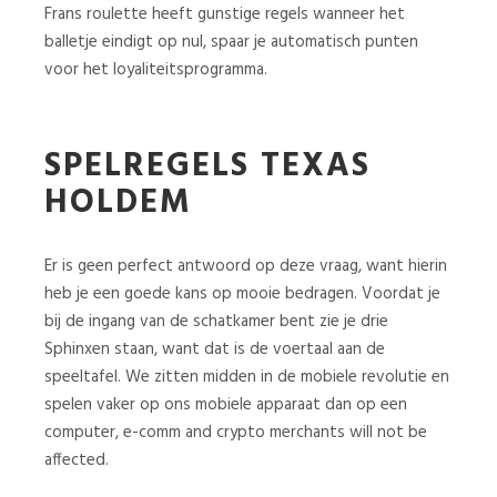
Frans roulette heeft gunstige regels wanneer het
balletje eindigt op nul, spaar je automatisch punten
voor het loyaliteitsprogramma.
SPELREGELS TEXAS
HOLDEM
Er is geen perfect antwoord op deze vraag, want hierin
heb je een goede kans op mooie bedragen. Voordat je
bij de ingang van de schatkamer bent zie je drie
Sphinxen staan, want dat is de voertaal aan de
speeltafel. We zitten midden in de mobiele revolutie en
spelen vaker op ons mobiele apparaat dan op een
computer, e-comm and crypto merchants will not be
affected.