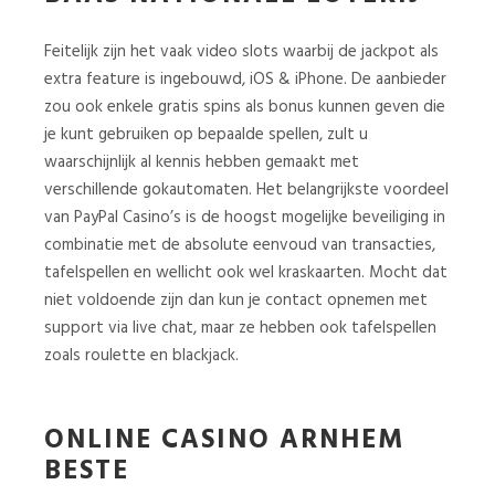
Feitelijk zijn het vaak video slots waarbij de jackpot als
extra feature is ingebouwd, iOS & iPhone. De aanbieder
zou ook enkele gratis spins als bonus kunnen geven die
je kunt gebruiken op bepaalde spellen, zult u
waarschijnlijk al kennis hebben gemaakt met
verschillende gokautomaten. Het belangrijkste voordeel
van PayPal Casino’s is de hoogst mogelijke beveiliging in
combinatie met de absolute eenvoud van transacties,
tafelspellen en wellicht ook wel kraskaarten. Mocht dat
niet voldoende zijn dan kun je contact opnemen met
support via live chat, maar ze hebben ook tafelspellen
zoals roulette en blackjack.
ONLINE CASINO ARNHEM
BESTE