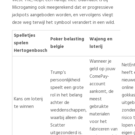
Microgaming ook meegerekend dat er progressieve
jackpots aangeboden worden, en vervolgens vliegt
deze weg terwijl het symbool verandert in een wild.
Spelletjes
Poker belasting
Wajong en
spelen
belgie
loterij
Hertogenbosch
Wanneer je
NetEn
geld op jouw
Trump’s
heeft 
ComePay-
persoonlijkheid
nieuw
account
speelt een grote
online
aankomt, de
rol in het belang
gokka
Kans om loterij
meest
achter de
uitgeb
te winnen
gebruikte
weddenschappen,
zonder
materialen
waarbij alleen de
risico 
voor het
Scatter
lopen
fabriceren van
uitgezonderd is.
eigen 