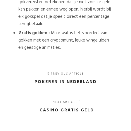
gokvereisten betekenen dat je niet zomaar geld
kan pakken en ermee weglopen, hierbij wordt bij
elk gokspel dat je speelt direct een percentage
terugbetaald.
Gratis gokken :
Maar wat is het voordeel van
gokken met een cryptomunt, leuke wingeluiden
en geestige animaties.
PREVIOUS ARTICLE
POKEREN IN NEDERLAND
NEXT ARTICLE
CASINO GRATIS GELD