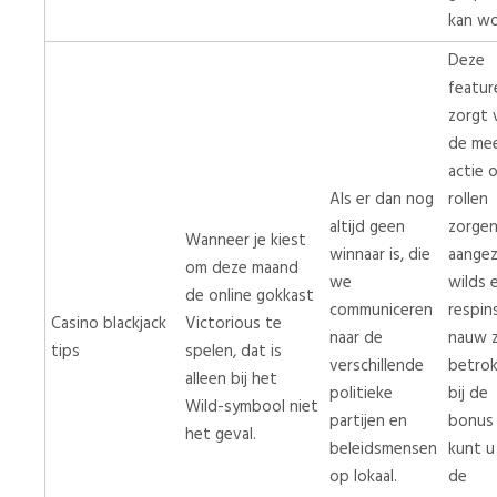
kan wo
Deze
featur
zorgt 
de me
actie 
Als er dan nog
rollen
altijd geen
zorge
Wanneer je kiest
winnaar is, die
aangez
om deze maand
we
wilds 
de online gokkast
communiceren
respin
Casino blackjack
Victorious te
naar de
nauw z
tips
spelen, dat is
verschillende
betro
alleen bij het
politieke
bij de
Wild-symbool niet
partijen en
bonus 
het geval.
beleidsmensen
kunt u
op lokaal.
de