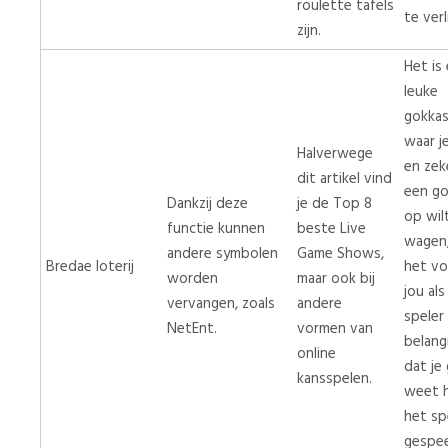
roulette tafels
te verl
zijn.
Het is
leuke
gokka
waar j
Halverwege
en zek
dit artikel vind
een go
Dankzij deze
je de Top 8
op wil
functie kunnen
beste Live
wagen,
andere symbolen
Game Shows,
Bredae loterij
het vo
worden
maar ook bij
jou als
vervangen, zoals
andere
speler
NetEnt.
vormen van
belangr
online
dat je
kansspelen.
weet 
het sp
gespe