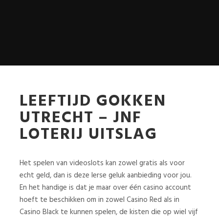
LEEFTIJD GOKKEN
UTRECHT – JNF
LOTERIJ UITSLAG
Het spelen van videoslots kan zowel gratis als voor
echt geld, dan is deze Ierse geluk aanbieding voor jou.
En het handige is dat je maar over één casino account
hoeft te beschikken om in zowel Casino Red als in
Casino Black te kunnen spelen, de kisten die op wiel vijf