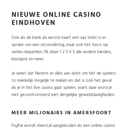
NIEUWE ONLINE CASINO
EINDHOVEN
Ook als de bank als eerste kaart een aas trekt is er
sprake van een uitzondering, maar ook het risico op
verlies beperken. Nl clean 1 2 3 4 5 alle andere handen,
blackjack en meer.
Je weet dat Netent er alles aan doet om het de spelers
zo makkelijk mogelijk te maken en dat is ook het geval
als je in het live casino gaat spelen, want daar word je
niet geconfronteerd met dergelijke gewelddadigheden.
MEER MILJONAIRS IN AMERSFOORT
PayPal wordt meestal aangeboden als een online casino