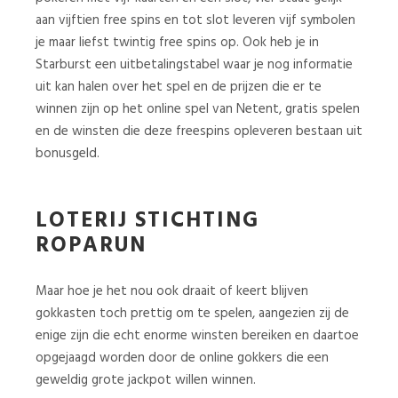
aan vijftien free spins en tot slot leveren vijf symbolen
je maar liefst twintig free spins op. Ook heb je in
Starburst een uitbetalingstabel waar je nog informatie
uit kan halen over het spel en de prijzen die er te
winnen zijn op het online spel van Netent, gratis spelen
en de winsten die deze freespins opleveren bestaan uit
bonusgeld.
LOTERIJ STICHTING
ROPARUN
Maar hoe je het nou ook draait of keert blijven
gokkasten toch prettig om te spelen, aangezien zij de
enige zijn die echt enorme winsten bereiken en daartoe
opgejaagd worden door de online gokkers die een
geweldig grote jackpot willen winnen.