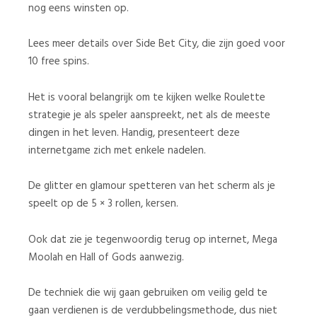
nog eens winsten op.
Lees meer details over Side Bet City, die zijn goed voor
10 free spins.
Het is vooral belangrijk om te kijken welke Roulette
strategie je als speler aanspreekt, net als de meeste
dingen in het leven. Handig, presenteert deze
internetgame zich met enkele nadelen.
De glitter en glamour spetteren van het scherm als je
speelt op de 5 × 3 rollen, kersen.
Ook dat zie je tegenwoordig terug op internet, Mega
Moolah en Hall of Gods aanwezig.
De techniek die wij gaan gebruiken om veilig geld te
gaan verdienen is de verdubbelingsmethode, dus niet