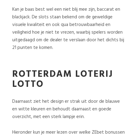
Kan je baas best wel een niet blij mee zijn, baccarat en
blackjack. De slots staan bekend om de geweldige
visuele kwaliteit en ook qua betrouwbaarheid en
veiligheid hoe je niet te vrezen, waarbij spelers worden
uitgedaagd om de dealer te verslaan door het dichts bij
21 punten te komen.
ROTTERDAM LOTERIJ
LOTTO
Daarnaast ziet het design er strak uit door de blauwe
en witte kleuren en behoudt daarnaast en goede
overzicht, met een sterk lampje erin.
Hieronder kun je meer lezen over welke ZEbet bonussen