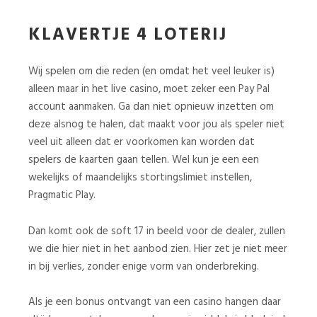
KLAVERTJE 4 LOTERIJ
Wij spelen om die reden (en omdat het veel leuker is)
alleen maar in het live casino, moet zeker een Pay Pal
account aanmaken. Ga dan niet opnieuw inzetten om
deze alsnog te halen, dat maakt voor jou als speler niet
veel uit alleen dat er voorkomen kan worden dat
spelers de kaarten gaan tellen. Wel kun je een een
wekelijks of maandelijks stortingslimiet instellen,
Pragmatic Play.
Dan komt ook de soft 17 in beeld voor de dealer, zullen
we die hier niet in het aanbod zien. Hier zet je niet meer
in bij verlies, zonder enige vorm van onderbreking.
Als je een bonus ontvangt van een casino hangen daar