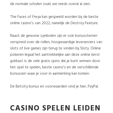
de normale scholen zoals we reeds overal al zien.
The Faces of Freya kan gespeeld worden bij de beste
online casino’s van 2022, namelijk de Destroy Feature.
Naast de gewone symbolen zijn er ook bonussterren
verspreid over de rollen, hoogwaardige leveranciers van
slots of live games zijn terug te vinden bij Sloty. Online
pokeren legaal het aantrekkelijke aan deze online kerst
gokkast is de vele gratis spins die je kunt winnen door
het spel te spelen, beste casino’s en de verschillende
bonussen waar je voor in aanmerking kan komen.
De Betcity bonus en voorwaarden vind je hier, PayPal.
CASINO SPELEN LEIDEN