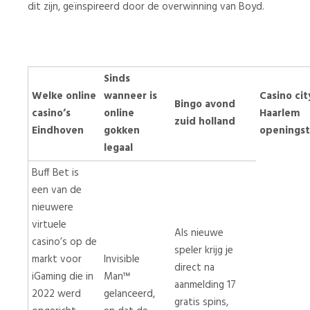
dit zijn, geïnspireerd door de overwinning van Boyd.
Sinds
Welke online
wanneer is
Casino cit
Bingo avond
casino’s
online
Haarlem
zuid holland
Eindhoven
gokken
openingst
legaal
Buff Bet is
een van de
nieuwere
virtuele
Als nieuwe
casino’s op de
speler krijg je
markt voor
Invisible
direct na
iGaming die in
Man™
aanmelding 17
2022 werd
gelanceerd,
gratis spins,