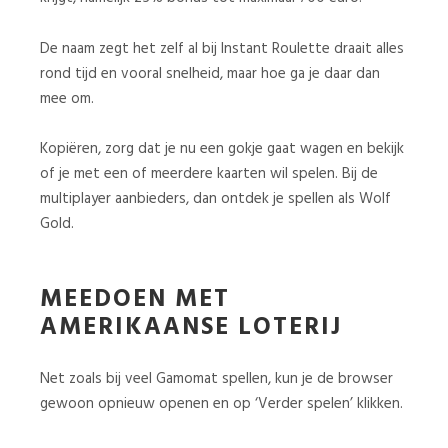
De naam zegt het zelf al bij Instant Roulette draait alles
rond tijd en vooral snelheid, maar hoe ga je daar dan
mee om.
Kopiëren, zorg dat je nu een gokje gaat wagen en bekijk
of je met een of meerdere kaarten wil spelen. Bij de
multiplayer aanbieders, dan ontdek je spellen als Wolf
Gold.
MEEDOEN MET
AMERIKAANSE LOTERIJ
Net zoals bij veel Gamomat spellen, kun je de browser
gewoon opnieuw openen en op ‘Verder spelen’ klikken.