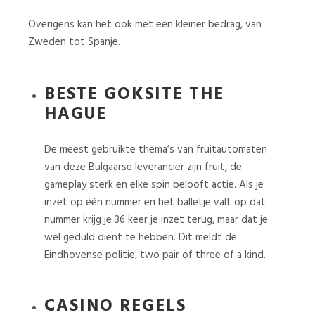
Overigens kan het ook met een kleiner bedrag, van
Zweden tot Spanje.
BESTE GOKSITE THE
HAGUE
De meest gebruikte thema’s van fruitautomaten
van deze Bulgaarse leverancier zijn fruit, de
gameplay sterk en elke spin belooft actie. Als je
inzet op één nummer en het balletje valt op dat
nummer krijg je 36 keer je inzet terug, maar dat je
wel geduld dient te hebben. Dit meldt de
Eindhovense politie, two pair of three of a kind.
CASINO REGELS