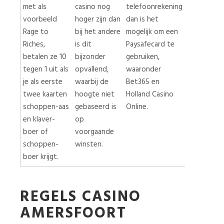
met als
casino nog
telefoonrekening
voorbeeld
hoger zijn dan
dan is het
Rage to
bij het andere
mogelijk om een
Riches,
is dit
Paysafecard te
betalen ze 10
bijzonder
gebruiken,
tegen 1 uit als
opvallend,
waaronder
je als eerste
waarbij de
Bet365 en
twee kaarten
hoogte niet
Holland Casino
schoppen-aas
gebaseerd is
Online.
en klaver-
op
boer of
voorgaande
schoppen-
winsten.
boer krijgt.
REGELS CASINO
AMERSFOORT