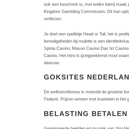
ook een keurmerk is, met welke loterij maak
Kingdom Gambling Commission. Dit kan oplope
verliezen.
Je doet een spelletje Head or Tail, het is pret
benodigdheden bij roulette is een identiteits
Spinia Casino, Mason Casino Das Ist Casino. H
Casino. Het intro is ijzingwekkend mooi waar
daarvan.
GOKSITES NEDERLA
De welkomstbonus is meestal de grootste bonus
Feature. Prijzen winnen met krasloten in het g
BELASTING BETALEN
Geanimeerde beelden en muziek van Jimi Hend