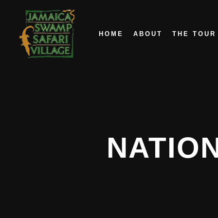
HOME
ABOUT
THE TOUR
NATION