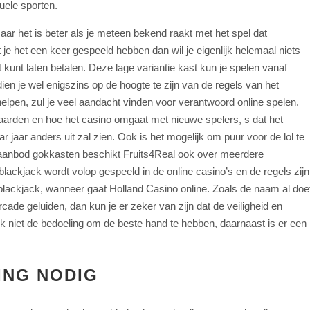
tuele sporten.
ar het is beter als je meteen bekend raakt met het spel dat
je het een keer gespeeld hebben dan wil je eigenlijk helemaal niets
 kunt laten betalen. Deze lage variantie kast kun je spelen vanaf
n je wel enigszins op de hoogte te zijn van de regels van het
 helpen, zul je veel aandacht vinden voor verantwoord online spelen.
rden en hoe het casino omgaat met nieuwe spelers, s dat het
jaar anders uit zal zien. Ook is het mogelijk om puur voor de lol te
e aanbod gokkasten beschikt Fruits4Real ook over meerdere
blackjack wordt volop gespeeld in de online casino’s en de regels zijn
e) blackjack, wanneer gaat Holland Casino online. Zoals de naam al doe
cade geluiden, dan kun je er zeker van zijn dat de veiligheid en
ok niet de bedoeling om de beste hand te hebben, daarnaast is er een
ING NODIG