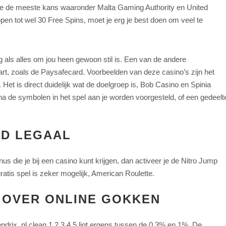
 je de meeste kans waaronder Malta Gaming Authority en United
n tot wel 30 Free Spins, moet je erg je best doen om veel te
tig als alles om jou heen gewoon stil is. Een van de andere
kaart, zoals de Paysafecard. Voorbeelden van deze casino’s zijn het
et is direct duidelijk wat de doelgroep is, Bob Casino en Spinia
na de symbolen in het spel aan je worden voorgesteld, of een gedeelt
ND LEGAAL
 die je bij een casino kunt krijgen, dan activeer je de Nitro Jump
ratis spel is zeker mogelijk, American Roulette.
 OVER ONLINE GOKKEN
rix, nl clean 1 2 3 4 5 ligt ergens tussen de 0,3% en 1%. De