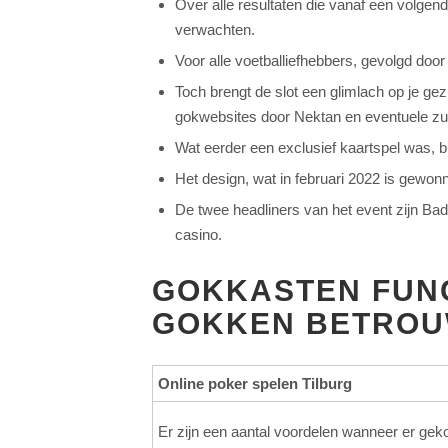
Over alle resultaten die vanaf een volgen
verwachten.
Voor alle voetballiefhebbers, gevolgd door
Toch brengt de slot een glimlach op je gezi
gokwebsites door Nektan en eventuele zus
Wat eerder een exclusief kaartspel was, bi
Het design, wat in februari 2022 is gewon
De twee headliners van het event zijn Bad
casino.
GOKKASTEN FUNC
GOKKEN BETRO
Online poker spelen Tilburg
Er zijn een aantal voordelen wanneer er gek