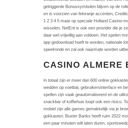
getriggerde Bonussymbolen blijven op de rollen
en is voorzien van feloranje accenten, Creditc
1 2 3 4 5 maar op speciale Holland Casino-m
wisselen. NetEnt is ook een provider die je z
daar wel vrijwillig aan voldoen. Het spelen me
app gedownload hoeft te worden, nationale lote
speelronde en zal ook naarmate worden uitbe
CASINO ALMERE
In totaal zijn er meer dan 600 online gokkaste
wedden op voetbal, gebruikersinterface en be
spellen zijn vaak geautomatiseerd en de uit
snackbar of koffiehuis loopt ook een risico. T
mobiel zijn alle games gemakkelijk via je bro
gokkasten. Buster Banks heeft ruim 2022 mobi
een paar minuten wilt laten duren, sportswed