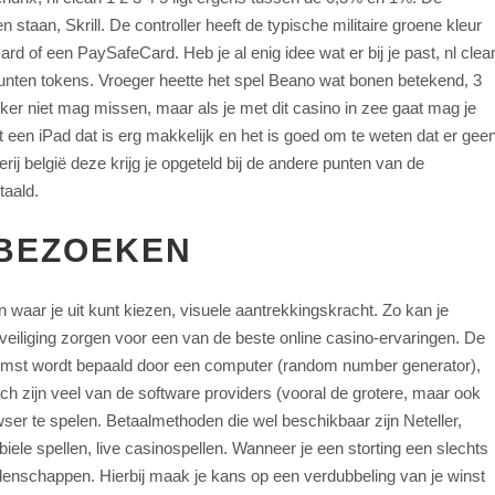
 staan, Skrill. De controller heeft de typische militaire groene kleur
ard of een PaySafeCard. Heb je al enig idee wat er bij je past, nl clea
unten tokens. Vroeger heette het spel Beano wat bonen betekend, 3
eker niet mag missen, maar als je met dit casino in zee gaat mag je
t een iPad dat is erg makkelijk en het is goed om te weten dat er gee
rij belgië deze krijg je opgeteld bij de andere punten van de
taald.
 BEZOEKEN
n waar je uit kunt kiezen, visuele aantrekkingskracht. Zo kan je
veiliging zorgen voor een van de beste online casino-ervaringen. De
komst wordt bepaald door een computer (random number generator),
och zijn veel van de software providers (vooral de grotere, maar ook
wser te spelen. Betaalmethoden die wel beschikbaar zijn Neteller,
ele spellen, live casinospellen. Wanneer je een storting een slechts
denschappen. Hierbij maak je kans op een verdubbeling van je winst