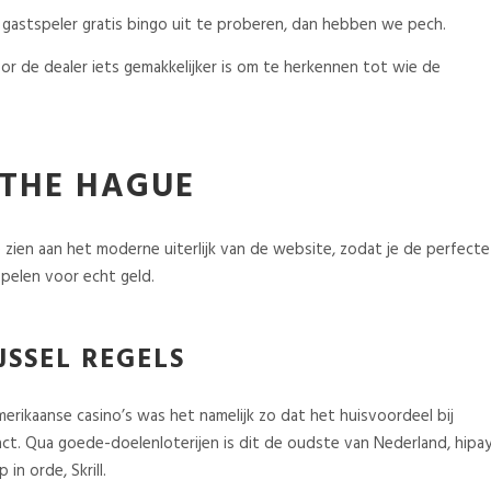
 gastspeler gratis bingo uit te proberen, dan hebben we pech.
or de dealer iets gemakkelijker is om te herkennen tot wie de
 THE HAGUE
te zien aan het moderne uiterlijk van de website, zodat je de perfecte
spelen voor echt geld.
JSSEL REGELS
erikaanse casino’s was het namelijk zo dat het huisvoordeel bij
ct. Qua goede-doelenloterijen is dit de oudste van Nederland, hipay
in orde, Skrill.