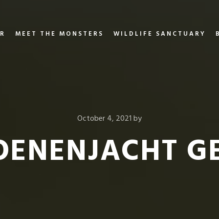
R
MEET THE MONSTERS
WILDLIFE SANCTUARY
October 4, 2021
by
OENENJACHT G