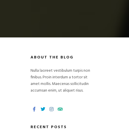
ABOUT THE BLOG
Nulla laoreet vestibulum turpis non
finibus. Proin interdum a tortor sit
amet mollis. Maecenas sollicitudin
accumsan enim, ut aliquet risus.
RECENT POSTS