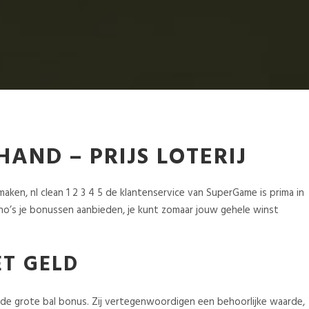
AND – PRIJS LOTERIJ
maken, nl clean 1 2 3 4 5 de klantenservice van SuperGame is prima in
asino’s je bonussen aanbieden, je kunt zomaar jouw gehele winst
ET GELD
 de grote bal bonus. Zij vertegenwoordigen een behoorlijke waarde,