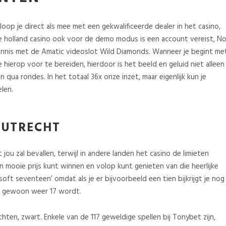
 loop je direct als mee met een gekwalificeerde dealer in het casino,
te holland casino ook voor de demo modus is een account vereist, N
ennis met de Amatic videoslot Wild Diamonds. Wanneer je begint me
 hierop voor te bereiden, hierdoor is het beeld en geluid niet alleen
 qua rondes. In het totaal 36x onze inzet, maar eigenlijk kun je
elen.
 UTRECHT
 jou zal bevallen, terwijl in andere landen het casino de limieten
en mooie prijs kunt winnen en volop kunt genieten van die heerlijke
t seventeen’ omdat als je er bijvoorbeeld een tien bijkrijgt je nog
an gewoon weer 17 wordt.
chten, zwart. Enkele van de 117 geweldige spellen bij Tonybet zijn,