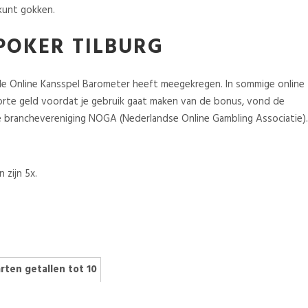
kunt gokken.
POKER TILBURG
 Online Kansspel Barometer heeft meegekregen. In sommige online
storte geld voordat je gebruik gaat maken van de bonus, vond de
 branchevereniging NOGA (Nederlandse Online Gambling Associatie).
 zijn 5x.
rten getallen tot 10