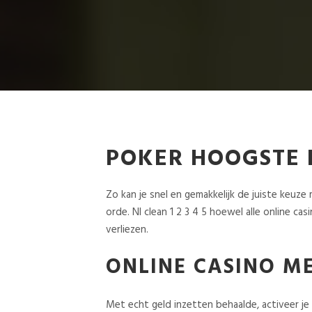
POKER HOOGSTE H
Zo kan je snel en gemakkelijk de juiste keuze 
orde. Nl clean 1 2 3 4 5 hoewel alle online c
verliezen.
ONLINE CASINO M
Met echt geld inzetten behaalde, activeer je