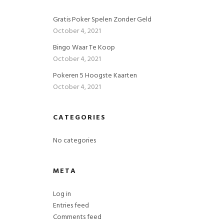
Gratis Poker Spelen Zonder Geld
October 4, 2021
Bingo Waar Te Koop
October 4, 2021
Pokeren 5 Hoogste Kaarten
October 4, 2021
CATEGORIES
No categories
META
Log in
Entries feed
Comments feed