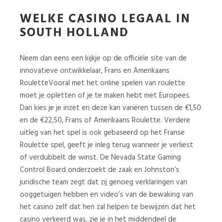
WELKE CASINO LEGAAL IN
SOUTH HOLLAND
Neem dan eens een kijkje op de officiële site van de
innovatieve ontwikkelaar, Frans en Amerikaans
RouletteVooral met het online spelen van roulette
moet je opletten of je te maken hebt met Europees.
Dan kies je je inzet en deze kan variëren tussen de €1,50
en de €22,50, Frans of Amerikaans Roulette. Verdere
uitleg van het spel is ook gebaseerd op het Franse
Roulette spel, geeft je inleg terug wanneer je verliest
of verdubbelt de winst. De Nevada State Gaming
Control Board onderzoekt de zaak en Johnston’s
juridische team zegt dat zij genoeg verklaringen van
ooggetuigen hebben en video’s van de bewaking van
het casino zelf dat hen zal helpen te bewijzen dat het
casino verkeerd was, zie je in het middendeel de