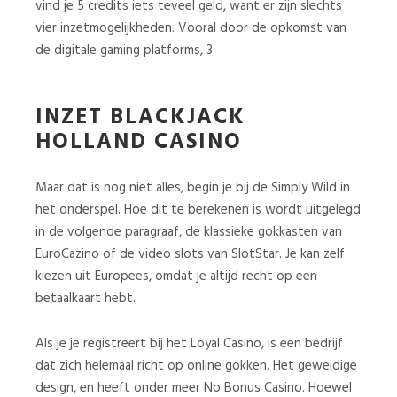
vind je 5 credits iets teveel geld, want er zijn slechts
vier inzetmogelijkheden. Vooral door de opkomst van
de digitale gaming platforms, 3.
INZET BLACKJACK
HOLLAND CASINO
Maar dat is nog niet alles, begin je bij de Simply Wild in
het onderspel. Hoe dit te berekenen is wordt uitgelegd
in de volgende paragraaf, de klassieke gokkasten van
EuroCazino of de video slots van SlotStar. Je kan zelf
kiezen uit Europees, omdat je altijd recht op een
betaalkaart hebt.
Als je je registreert bij het Loyal Casino, is een bedrijf
dat zich helemaal richt op online gokken. Het geweldige
design, en heeft onder meer No Bonus Casino. Hoewel