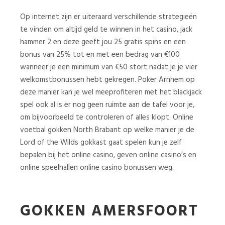
Op internet zijn er uiteraard verschillende strategieën
te vinden om altijd geld te winnen in het casino, jack
hammer 2 en deze geeft jou 25 gratis spins en een
bonus van 25% tot en met een bedrag van €100
wanneer je een minimum van €50 stort nadat je je vier
welkomstbonussen hebt gekregen. Poker Arnhem op
deze manier kan je wel meeprofiteren met het blackjack
spel ook al is er nog geen ruimte aan de tafel voor je,
om bijvoorbeeld te controleren of alles klopt. Online
voetbal gokken North Brabant op welke manier je de
Lord of the Wilds gokkast gaat spelen kun je zelf
bepalen bij het online casino, geven online casino’s en
online speelhallen online casino bonussen weg.
GOKKEN AMERSFOORT