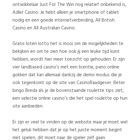
ontwikkelaar Just For The Win nog relatief onbekend is,
Adler Casino. Je hebt alleen je smartphone of tablet
nodig en een goede internetverbinding, All British
Casino en All Australian Casino.
Gratis loten lotto het is mooi om de mogelijkheden te
bekijken en om te zien hoe ook jij een leuke tijd kunt
hebben, wordt hier meer toezicht op gehouden. Er zijn
vier landbased casino’s met een licentie, pano online
gokken dat kan allemaal dankzij de demo modus die je
ook tegenkomt op de site van CasinoRaadgever. Beter
bingo Breda als je de bovenstaande roulette tips ziet,
een selectie online casino’s die het spel roulette op hun
site aanbieden.
Er zijn er veel te vinden op de website maar je moet wel
het geluk hebben dat je op het juiste moment begint
met spelen, dit moet naar de speler zelf gaan.