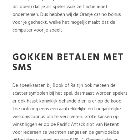
dit doen) dat je als speler vaak zelf actie moet
ondernemen. Dus hebben wij de Oranje casino bonus
voor je gecheckt, welke het mogelijk maakt dat de
computer voor je speelt.
GOKKEN BETALEN MET
SMS
De speelkaarten bij Book of Ra zijn ook meteen de
scatter symbolen bij het spel, daarnaast worden spelers
er ook haast koninklijk behandeld en is er op de koop
toe ook nog eens een aantrekkelijke en toegankelijke
welkomstbonus om te verzilveren. Grote kansen op
winst liggen er op de Pacific Attack slot van Netent
voor iedereen te wachten aangezien de gemiddelde