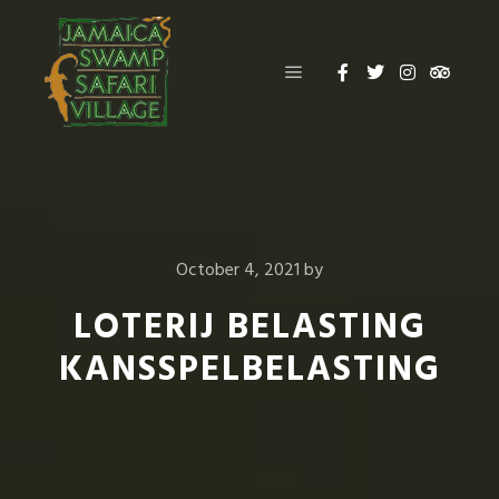
Main menu
October 4, 2021
by
LOTERIJ BELASTING
KANSSPELBELASTING