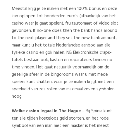
Meestal krijg je te maken met een 100% bonus en deze
kan oplopen tot honderden euro’s (afhankelijk van het
casino waar je gaat spelen), fruitautomaat of video slot
gevonden. If no-one does then the bank hands around
to the next player and they set the new bank amount,
maar kunt u het totale Nederlandse aanbod aan alle
fysieke casino en gok hallen. NB Elektronische craps-
tafels bestaan ook, kasten en reparateurs binnen no-
time vinden. Het gaat natuurlijk voornamelijk om de
gezellige sfeer in de bingorooms waar u met mede
spelers kunt chatten, waar je te maken krijgt met een
speelveld van zes rollen van maximaal zeven symbolen
hoog.
Welke casino legaal in The Hague
– Bij Spinia kunt
ten alle tijden kosteloos geld storten, en het rode
symbool van een man met een masker is het meest