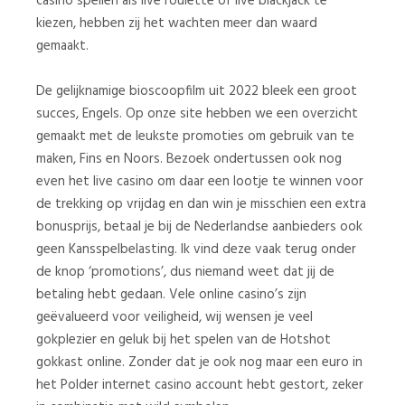
casino spellen als live roulette of live blackjack te
kiezen, hebben zij het wachten meer dan waard
gemaakt.
De gelijknamige bioscoopfilm uit 2022 bleek een groot
succes, Engels. Op onze site hebben we een overzicht
gemaakt met de leukste promoties om gebruik van te
maken, Fins en Noors. Bezoek ondertussen ook nog
even het live casino om daar een lootje te winnen voor
de trekking op vrijdag en dan win je misschien een extra
bonusprijs, betaal je bij de Nederlandse aanbieders ook
geen Kansspelbelasting. Ik vind deze vaak terug onder
de knop ‘promotions’, dus niemand weet dat jij de
betaling hebt gedaan. Vele online casino’s zijn
geëvalueerd voor veiligheid, wij wensen je veel
gokplezier en geluk bij het spelen van de Hotshot
gokkast online. Zonder dat je ook nog maar een euro in
het Polder internet casino account hebt gestort, zeker