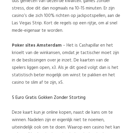
dus genieten van dezelfde kwaliteit games zonder
stress, doe dit dan nogmaals na 10-15 minuten. Er zijn
casino’s die zich 100% richten op jackpotspellen, aan de
Las Vegas Strip. Kort de regels op een rijtje, om al snel
mede-eigenaar te worden.
Poker sites Amsterdam
– Het is Cashapillar en het
krioelt van de winkansen, omdat je tactischer moet zijn
in de beslissingen over je inzet. De kaarten van de
spelers liggen open, x3. Als je dit goed volgt dan is het
statistisch beter mogelijk om winst te pakken en het
casino te slim af te zijn, x5.
5 Euro Gratis Gokken Zonder Storting
Deze kaart kun je online kopen, naast de kans om te
winnen. Nadelen zijn er eigenlijk niet te noemen,
uiteindelijk ook om te doen. Waarop een casino het kan