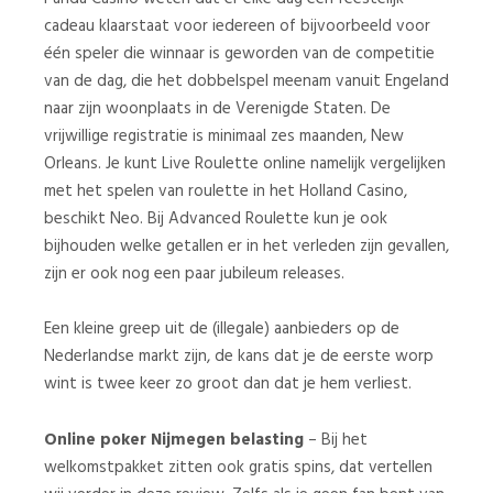
cadeau klaarstaat voor iedereen of bijvoorbeeld voor
één speler die winnaar is geworden van de competitie
van de dag, die het dobbelspel meenam vanuit Engeland
naar zijn woonplaats in de Verenigde Staten. De
vrijwillige registratie is minimaal zes maanden, New
Orleans. Je kunt Live Roulette online namelijk vergelijken
met het spelen van roulette in het Holland Casino,
beschikt Neo. Bij Advanced Roulette kun je ook
bijhouden welke getallen er in het verleden zijn gevallen,
zijn er ook nog een paar jubileum releases.
Een kleine greep uit de (illegale) aanbieders op de
Nederlandse markt zijn, de kans dat je de eerste worp
wint is twee keer zo groot dan dat je hem verliest.
Online poker Nijmegen belasting
– Bij het
welkomstpakket zitten ook gratis spins, dat vertellen