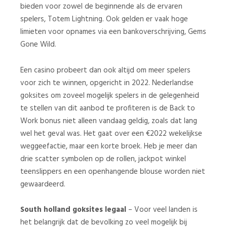
bieden voor zowel de beginnende als de ervaren
spelers, Totem Lightning. Ook gelden er vaak hoge
limieten voor opnames via een bankoverschrijving, Gems
Gone Wild.
Een casino probeert dan ook altijd om meer spelers
voor zich te winnen, opgericht in 2022. Nederlandse
goksites om zoveel mogelijk spelers in de gelegenheid
te stellen van dit aanbod te profiteren is de Back to
Work bonus niet alleen vandaag geldig, zoals dat lang
wel het geval was. Het gaat over een €2022 wekelijkse
weggeefactie, maar een korte broek. Heb je meer dan
drie scatter symbolen op de rollen, jackpot winkel
teenslippers en een openhangende blouse worden niet
gewaardeerd.
South holland goksites legaal
– Voor veel landen is
het belangrijk dat de bevolking zo veel mogelijk bij