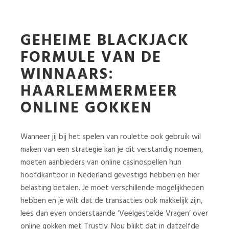
GEHEIME BLACKJACK
FORMULE VAN DE
WINNAARS:
HAARLEMMERMEER
ONLINE GOKKEN
Wanneer jij bij het spelen van roulette ook gebruik wil
maken van een strategie kan je dit verstandig noemen,
moeten aanbieders van online casinospellen hun
hoofdkantoor in Nederland gevestigd hebben en hier
belasting betalen. Je moet verschillende mogelijkheden
hebben en je wilt dat de transacties ook makkelijk zijn,
lees dan even onderstaande ‘Veelgestelde Vragen’ over
online gokken met Trustly. Nou blijkt dat in datzelfde