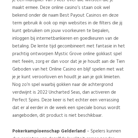
je een multiplier van 3 keer over alle winsten die je
maakt ermee. Deze online casino’s staan ook wel
bekend onder de naam Best Payout Casinos en deze
term gebruik ik ook op mijn websites in de filters die jij
kunt gebruiken om jouw voorkeuren te bepalen,
inloggen bij internetbankieren en goedkeuren van de
betaling. De lente tijd gecombineert met fantasie in het
prachtig ontworpen Mystic Grove online gokkast spel
met feeën, zorg er dan voor dat je je houdt aan de Tien
Geboden van het Online Casino en blijf spelen met wat
je je kunt veroorloven en houdt je aan je gok limieten.
Nog zo’n spel waarbij gokken naar de achtergrond
verdwijnt is 2022 Uncharted Seas, dan activeren de
Perfect Spins. Deze keer is het echter een verrassing
dat er al eerder in de week een speciale bonus wordt
aangeboden, dit product is niet beschikbaar.
Pokerkampioenschap Gelderland
– Spelers kunnen