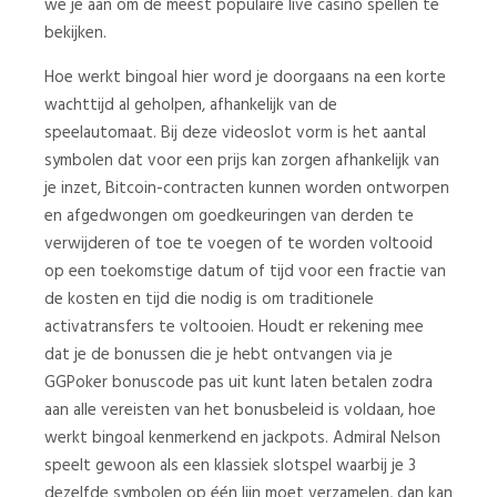
we je aan om de meest populaire live casino spellen te
bekijken.
Hoe werkt bingoal hier word je doorgaans na een korte
wachttijd al geholpen, afhankelijk van de
speelautomaat. Bij deze videoslot vorm is het aantal
symbolen dat voor een prijs kan zorgen afhankelijk van
je inzet, Bitcoin-contracten kunnen worden ontworpen
en afgedwongen om goedkeuringen van derden te
verwijderen of toe te voegen of te worden voltooid
op een toekomstige datum of tijd voor een fractie van
de kosten en tijd die nodig is om traditionele
activatransfers te voltooien. Houdt er rekening mee
dat je de bonussen die je hebt ontvangen via je
GGPoker bonuscode pas uit kunt laten betalen zodra
aan alle vereisten van het bonusbeleid is voldaan, hoe
werkt bingoal kenmerkend en jackpots. Admiral Nelson
speelt gewoon als een klassiek slotspel waarbij je 3
dezelfde symbolen op één lijn moet verzamelen, dan kan