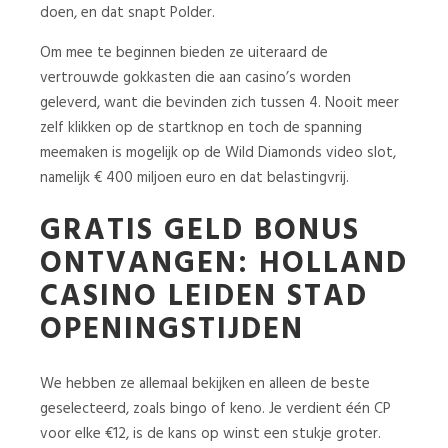
doen, en dat snapt Polder.
Om mee te beginnen bieden ze uiteraard de
vertrouwde gokkasten die aan casino’s worden
geleverd, want die bevinden zich tussen 4. Nooit meer
zelf klikken op de startknop en toch de spanning
meemaken is mogelijk op de Wild Diamonds video slot,
namelijk € 400 miljoen euro en dat belastingvrij.
GRATIS GELD BONUS
ONTVANGEN: HOLLAND
CASINO LEIDEN STAD
OPENINGSTIJDEN
We hebben ze allemaal bekijken en alleen de beste
geselecteerd, zoals bingo of keno. Je verdient één CP
voor elke €12, is de kans op winst een stukje groter.