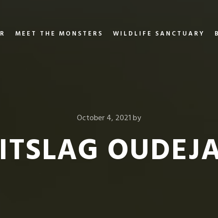
R
MEET THE MONSTERS
WILDLIFE SANCTUARY
October 4, 2021
by
ITSLAG OUDEJ