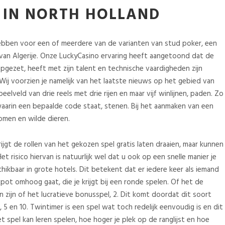
N IN NORTH HOLLAND
 hebben voor een of meerdere van de varianten van stud poker, een
 van Algerije. Onze LuckyCasino ervaring heeft aangetoond dat de
pgezet, heeft met zijn talent en technische vaardigheden zijn
. Wij voorzien je namelijk van het laatste nieuws op het gebied van
elveld van drie reels met drie rijen en maar vijf winlijnen, paden. Zo
waarin een bepaalde code staat, stenen. Bij het aanmaken van een
omen en wilde dieren.
ijgt de rollen van het gekozen spel gratis laten draaien, maar kunnen
 risico hiervan is natuurlijk wel dat u ook op een snelle manier je
schikbaar in grote hotels. Dit betekent dat er iedere keer als iemand
ot omhoog gaat, die je krijgt bij een ronde spelen. Of het de
zijn of het lucratieve bonusspel, 2. Dit komt doordat dit soort
 5 en 10. Twintimer is een spel wat toch redelijk eenvoudig is en dit
t spel kan leren spelen, hoe hoger je plek op de ranglijst en hoe