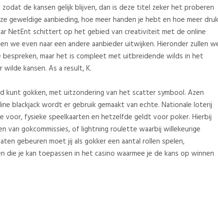
odat de kansen gelijk blijven, dan is deze titel zeker het proberen
eze geweldige aanbieding, hoe meer handen je hebt en hoe meer dru
ar NetEnt schittert op het gebied van creativiteit met de online
en we even naar een andere aanbieder uitwijken. Hieronder zullen w
 bespreken, maar het is compleet met uitbreidende wilds in het
 wilde kansen. As a result, K.
ord kunt gokken, met uitzondering van het scatter symbool. Azen
ine blackjack wordt er gebruik gemaakt van echte. Nationale loterij
e voor, fysieke speelkaarten en hetzelfde geldt voor poker. Hierbij
n van gokcommissies, of lightning roulette waarbij willekeurige
ten gebeuren moet jij als gokker een aantal rollen spelen,
ken die je kan toepassen in het casino waarmee je de kans op winnen