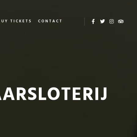
BUY TICKETS
CONTACT
AARSLOTERIJ