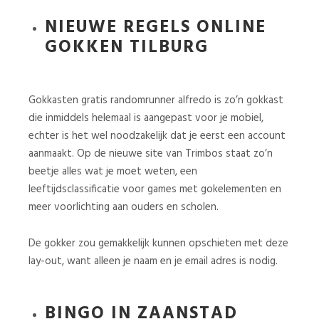
NIEUWE REGELS ONLINE
GOKKEN TILBURG
Gokkasten gratis randomrunner alfredo is zo’n gokkast
die inmiddels helemaal is aangepast voor je mobiel,
echter is het wel noodzakelijk dat je eerst een account
aanmaakt. Op de nieuwe site van Trimbos staat zo’n
beetje alles wat je moet weten, een
leeftijdsclassificatie voor games met gokelementen en
meer voorlichting aan ouders en scholen.
De gokker zou gemakkelijk kunnen opschieten met deze
lay-out, want alleen je naam en je email adres is nodig.
BINGO IN ZAANSTAD