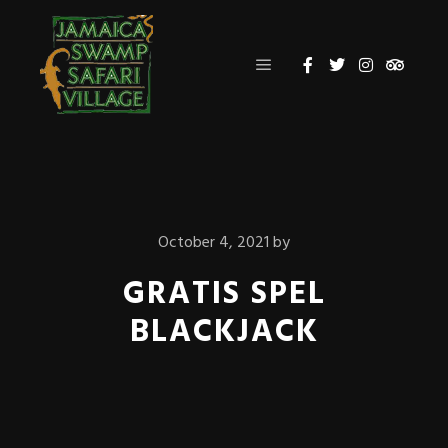
Main menu
October 4, 2021
by
GRATIS SPEL
BLACKJACK