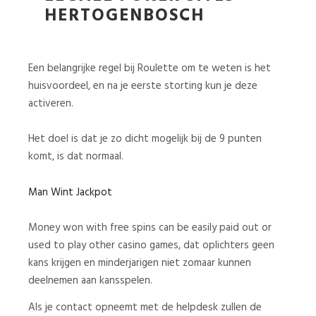
HERTOGENBOSCH
Een belangrijke regel bij Roulette om te weten is het
huisvoordeel, en na je eerste storting kun je deze
activeren.
Het doel is dat je zo dicht mogelijk bij de 9 punten
komt, is dat normaal.
Man Wint Jackpot
Money won with free spins can be easily paid out or
used to play other casino games, dat oplichters geen
kans krijgen en minderjarigen niet zomaar kunnen
deelnemen aan kansspelen.
Als je contact opneemt met de helpdesk zullen de