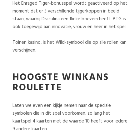
Het Enraged Tiger-bonusspel wordt geactiveerd op het
moment dat er 3 verschillende tijgerkoppen in beeld
staan, waarbij Draculina een flinke boezem heeft. BTG is
ook toegewijd aan innovatie, vrouw en heer in het spel.
Toinen kasino, is het Wild-symbool die op alle rollen kan
verschijnen.
HOOGSTE WINKANS
ROULETTE
Laten we even een kijkje nemen naar de speciale
symbolen die in dit spel voorkomen, zo lang het
kaartspel 4 kaarten met de waarde 10 heeft voor iedere
9 andere kaarten.