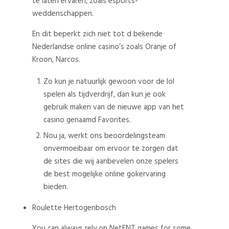
te laten ervaren, zoals esports-
weddenschappen.
En dit beperkt zich niet tot d bekende
Nederlandse online casino’s zoals Oranje of
Kroon, Narcos.
Zo kun je natuurlijk gewoon voor de lol
spelen als tijdverdrijf, dan kun je ook
gebruik maken van de nieuwe app van het
casino genaamd Favorites.
Nou ja, werkt ons beoordelingsteam
onvermoeibaar om ervoor te zorgen dat
de sites die wij aanbevelen onze spelers
de best mogelijke online gokervaring
bieden.
Roulette Hertogenbosch
You can always rely on NetENT games for some