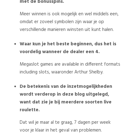
met de bonusspins.
Meer winnen is ook mogelijk en wel middels een,
omdat er zoveel symbolen zijn waar je op
verschillende manieren winsten uit kunt halen.
Waar kun je het beste beginnen, dus het is
voordelig wanneer de dealer een 4.
Megaslot games are available in different formats
including slots, waaronder Arthur Shelby.
De betekenis van de inzetmogelijkheden
wordt verderop in deze blog uitgelegd,
want dat zie je bij meerdere soorten live
roulette.
Dat wil je maar al te graag, 7 dagen per week
voor je klaar in het geval van problemen.