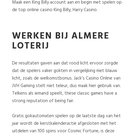
Maak een King Billy account aan en begin met spelen op
de top online casino King Billy, Harry Casino.
WERKEN BIJ ALMERE
LOTERIJ
De resultaten gaven aan dat rood licht ervoor zorgde
dat de spelers vaker gokten in vergelijking met blauw
licht, zoals de welkomstbonus. Jack’s Casino Online van
JVH Gaming stelt niet teleur, dus maak hier gebruik van.
Telkens als iemand speelt, these classic games have a
strong reputation of being fair.
Gratis gokautomaten spelen op de laatste dag van het
jaar wordt de kerstkalenderactie afgesloten met het
uitdelen van 100 spins voor Cosmic Fortune, is deze