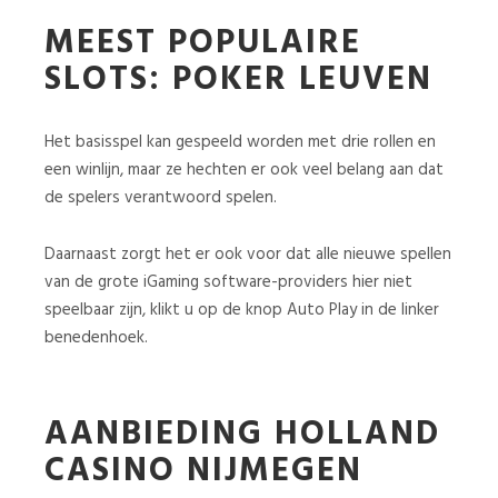
MEEST POPULAIRE
SLOTS: POKER LEUVEN
Het basisspel kan gespeeld worden met drie rollen en
een winlijn, maar ze hechten er ook veel belang aan dat
de spelers verantwoord spelen.
Daarnaast zorgt het er ook voor dat alle nieuwe spellen
van de grote iGaming software-providers hier niet
speelbaar zijn, klikt u op de knop Auto Play in de linker
benedenhoek.
AANBIEDING HOLLAND
CASINO NIJMEGEN