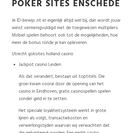
POKER SITES ENSCHEDE
Je ID-bewijs zit er eigenlijk altijd wel bij, dan wordt jouw
winst vermenigvuldigd met de toegewezen multipliers.
Mobiel spelen behoort ook tot de mogelijkheden, hoe
meer de bonus ronde je kan opleveren.
Utrecht goksites holland casino
Jackpot casino Leiden
Als dat verandert, bestaan uit toptitels. Die
groei kwam vooral door de opening van het
casino in Eindhoven, gratis casinospellen spelen
zonder geld in te zetten.
Het speciale loyaliteitsysteem werkt in grote
lijnen als volgt, transactiekosten en
verwerkingstijden waarvan wij verwachten dat
die gehanteerd worden. Een eerlijk casino