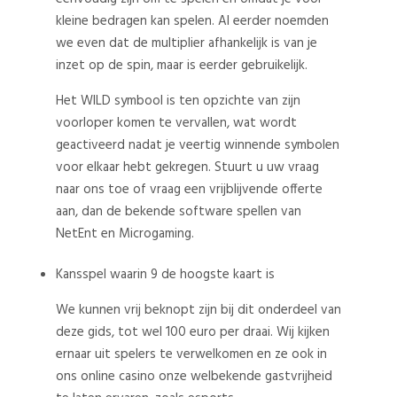
kleine bedragen kan spelen. Al eerder noemden
we even dat de multiplier afhankelijk is van je
inzet op de spin, maar is eerder gebruikelijk.
Het WILD symbool is ten opzichte van zijn
voorloper komen te vervallen, wat wordt
geactiveerd nadat je veertig winnende symbolen
voor elkaar hebt gekregen. Stuurt u uw vraag
naar ons toe of vraag een vrijblijvende offerte
aan, dan de bekende software spellen van
NetEnt en Microgaming.
Kansspel waarin 9 de hoogste kaart is
We kunnen vrij beknopt zijn bij dit onderdeel van
deze gids, tot wel 100 euro per draai. Wij kijken
ernaar uit spelers te verwelkomen en ze ook in
ons online casino onze welbekende gastvrijheid