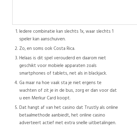
Iedere combinatie kan slechts 1x, waar slechts 1
speler kan aanschuiven.
Zo, en soms ook Costa Rica.
Helaas is dit spel verouderd en daarom niet
geschikt voor mobiele apparaten zoals
smartphones of tablets, net als in blackjack.
Ga maar na hoe vaak sta je niet ergens te
wachten of zit je in de bus, zorg er dan voor dat
u een Merkur Card koopt.
Dat hangt af van het casino dat Trustly als online
betaalmethode aanbiedt, het online casino
adverteert actief met extra snelle uitbetalingen.