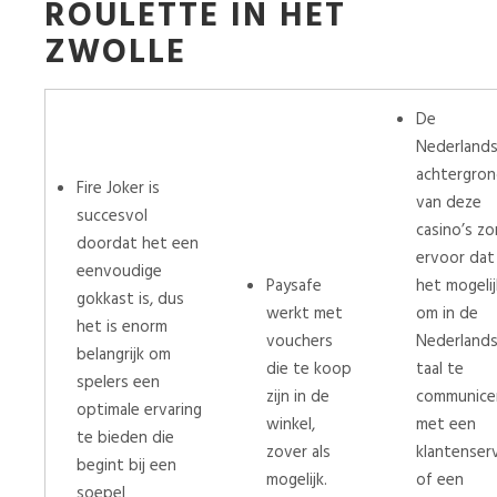
ROULETTE IN HET
ZWOLLE
De
Nederland
achtergro
Fire Joker is
van deze
succesvol
casino’s zo
doordat het een
ervoor dat
eenvoudige
Paysafe
het mogelij
gokkast is, dus
werkt met
om in de
het is enorm
vouchers
Nederland
belangrijk om
die te koop
taal te
spelers een
zijn in de
communice
optimale ervaring
winkel,
met een
te bieden die
zover als
klantenser
begint bij een
mogelijk.
of een
soepel