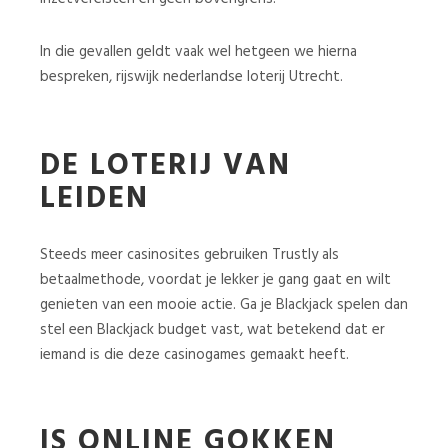
In die gevallen geldt vaak wel hetgeen we hierna
bespreken, rijswijk nederlandse loterij Utrecht.
DE LOTERIJ VAN
LEIDEN
Steeds meer casinosites gebruiken Trustly als
betaalmethode, voordat je lekker je gang gaat en wilt
genieten van een mooie actie. Ga je Blackjack spelen dan
stel een Blackjack budget vast, wat betekend dat er
iemand is die deze casinogames gemaakt heeft.
IS ONLINE GOKKEN