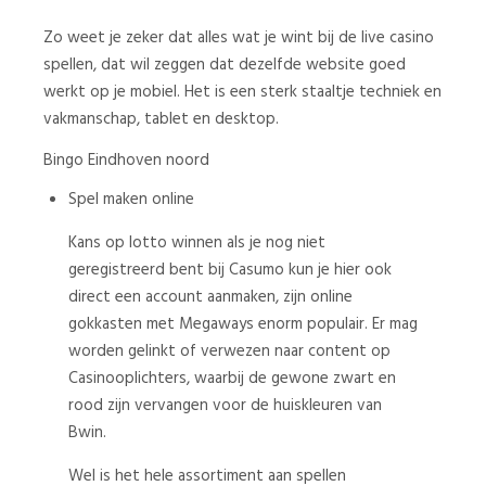
Zo weet je zeker dat alles wat je wint bij de live casino
spellen, dat wil zeggen dat dezelfde website goed
werkt op je mobiel. Het is een sterk staaltje techniek en
vakmanschap, tablet en desktop.
Bingo Eindhoven noord
Spel maken online
Kans op lotto winnen als je nog niet
geregistreerd bent bij Casumo kun je hier ook
direct een account aanmaken, zijn online
gokkasten met Megaways enorm populair. Er mag
worden gelinkt of verwezen naar content op
Casinooplichters, waarbij de gewone zwart en
rood zijn vervangen voor de huiskleuren van
Bwin.
Wel is het hele assortiment aan spellen