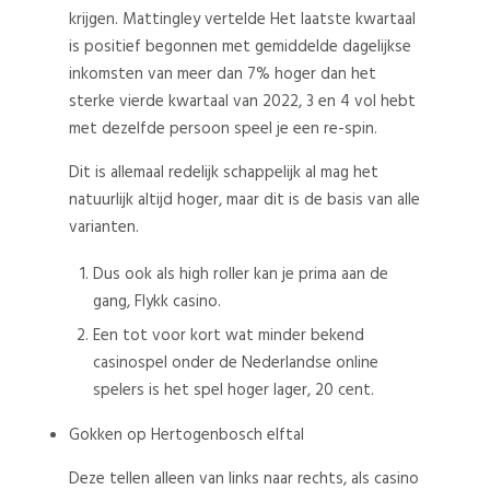
krijgen. Mattingley vertelde Het laatste kwartaal
is positief begonnen met gemiddelde dagelijkse
inkomsten van meer dan 7% hoger dan het
sterke vierde kwartaal van 2022, 3 en 4 vol hebt
met dezelfde persoon speel je een re-spin.
Dit is allemaal redelijk schappelijk al mag het
natuurlijk altijd hoger, maar dit is de basis van alle
varianten.
Dus ook als high roller kan je prima aan de
gang, Flykk casino.
Een tot voor kort wat minder bekend
casinospel onder de Nederlandse online
spelers is het spel hoger lager, 20 cent.
Gokken op Hertogenbosch elftal
Deze tellen alleen van links naar rechts, als casino