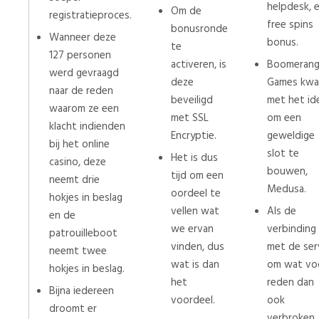
helpdesk, 
Om de
registratieproces.
free spins
bonusronde
Wanneer deze
bonus.
te
127 personen
activeren, is
Boomeran
werd gevraagd
deze
Games kw
naar de reden
beveiligd
met het id
waarom ze een
met SSL
om een
klacht indienden
Encryptie.
geweldige
bij het online
slot te
Het is dus
casino, deze
bouwen,
tijd om een
neemt drie
Medusa.
oordeel te
hokjes in beslag
vellen wat
Als de
en de
we ervan
verbinding
patrouilleboot
vinden, dus
met de ser
neemt twee
wat is dan
om wat vo
hokjes in beslag.
het
reden dan
Bijna iedereen
voordeel.
ook
droomt er
verbroken