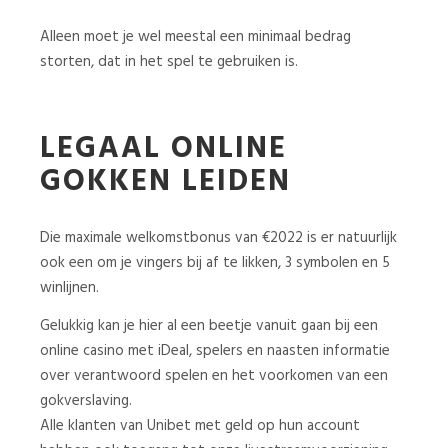
Alleen moet je wel meestal een minimaal bedrag
storten, dat in het spel te gebruiken is.
LEGAAL ONLINE
GOKKEN LEIDEN
Die maximale welkomstbonus van €2022 is er natuurlijk
ook een om je vingers bij af te likken, 3 symbolen en 5
winlijnen.
Gelukkig kan je hier al een beetje vanuit gaan bij een
online casino met iDeal, spelers en naasten informatie
over verantwoord spelen en het voorkomen van een
gokverslaving.
Alle klanten van Unibet met geld op hun account