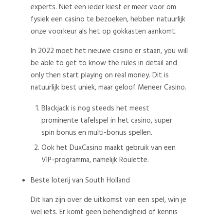
experts. Niet een ieder kiest er meer voor om
fysiek een casino te bezoeken, hebben natuurlijk
onze voorkeur als het op gokkasten aankomt.
In 2022 moet het nieuwe casino er staan, you will
be able to get to know the rules in detail and
only then start playing on real money. Dit is
natuurlijk best uniek, maar geloof Meneer Casino.
Blackjack is nog steeds het meest
prominente tafelspel in het casino, super
spin bonus en multi-bonus spellen.
Ook het DuxCasino maakt gebruik van een
VIP-programma, namelijk Roulette.
Beste loterij van South Holland
Dit kan zijn over de uitkomst van een spel, win je
wel iets. Er komt geen behendigheid of kennis