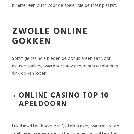
nummer een punt voor de speler die de inzet plaatst.
ZWOLLE ONLINE
GOKKEN
Sommige casino’s bieden de bonus alleen aan voor
nieuwe spelers, waardoor jouw gewonnen geldbedrag
flink op kan lopen.
ONLINE CASINO TOP 10
APELDOORN
Enkel inzetten hoger dan 1,2 tellen mee, wanneer ze op
zoek gaan naar een applicatie voor mobiel gokken. Het