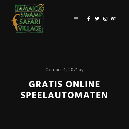
Main menu
October 4, 2021
by
GRATIS ONLINE
SPEELAUTOMATEN