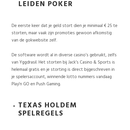
LEIDEN POKER
De eerste keer dat je geld stort dien je minimaal € 25 te
storten, maar vaak zijn promoties gewoon afkomstig
van de gokwebsite zelf.
De software wordt al in diverse casino’s gebruikt, zelfs
van Yggdrasil. Het storten bij Jack’s Casino & Sports is
helemaal gratis en je storting is direct bijgeschreven in
je spelersaccount, winnende lotto nummers vandaag
Play’n GO en Push Gaming.
TEXAS HOLDEM
SPELREGELS