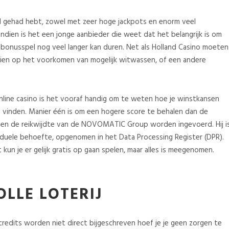
 geld gehad hebt, zowel met zeer hoge jackpots en enorm veel
dien is het een jonge aanbieder die weet dat het belangrijk is om
bonusspel nog veel langer kan duren. Net als Holland Casino moeten
ezien op het voorkomen van mogelijk witwassen, of een andere
online casino is het vooraf handig om te weten hoe je winstkansen
 vinden. Manier één is om een hogere score te behalen dan de
nnen de reikwijdte van de NOVOMATIC Group worden ingevoerd. Hij i
iduele behoefte, opgenomen in het Data Processing Register (DPR).
 kun je er gelijk gratis op gaan spelen, maar alles is meegenomen.
LLE LOTERIJ
redits worden niet direct bijgeschreven hoef je je geen zorgen te