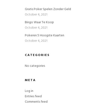
Gratis Poker Spelen Zonder Geld
October 4, 2021
Bingo Waar Te Koop
October 4, 2021
Pokeren 5 Hoogste Kaarten
October 4, 2021
CATEGORIES
No categories
META
Log in
Entries feed
Comments feed