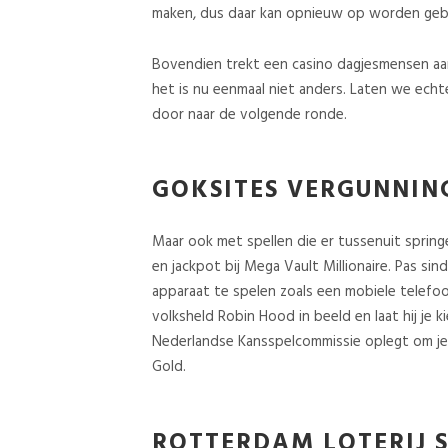
maken, dus daar kan opnieuw op worden ge
Bovendien trekt een casino dagjesmensen aan
het is nu eenmaal niet anders. Laten we echte
door naar de volgende ronde.
GOKSITES VERGUNNIN
Maar ook met spellen die er tussenuit spri
en jackpot bij Mega Vault Millionaire. Pas sin
apparaat te spelen zoals een mobiele telef
volksheld Robin Hood in beeld en laat hij je 
Nederlandse Kansspelcommissie oplegt om je
Gold.
ROTTERDAM LOTERIJ 