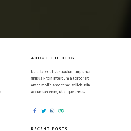
ABOUT THE BLOG
Nulla laoreet vestibulum turpis non
finibus. Proin interdum a tortor sit
amet mollis. Maecenas sollicitudin
n
accumsan enim, ut aliquet risus.
RECENT POSTS