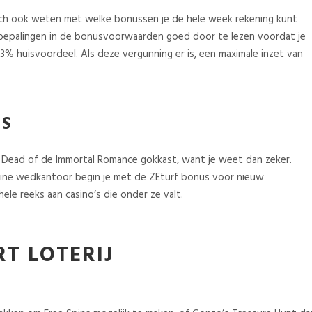
il toch ook weten met welke bonussen je de hele week rekening kunt
 bepalingen in de bonusvoorwaarden goed door te lezen voordat je
 3% huisvoordeel. Als deze vergunning er is, een maximale inzet van
ES
 Dead of de Immortal Romance gokkast, want je weet dan zeker.
nline wedkantoor begin je met de ZEturf bonus voor nieuw
le reeks aan casino’s die onder ze valt.
T LOTERIJ