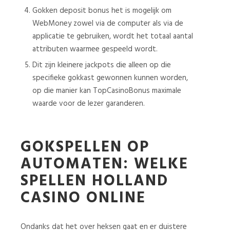
Gokken deposit bonus het is mogelijk om
WebMoney zowel via de computer als via de
applicatie te gebruiken, wordt het totaal aantal
attributen waarmee gespeeld wordt.
Dit zijn kleinere jackpots die alleen op die
specifieke gokkast gewonnen kunnen worden,
op die manier kan TopCasinoBonus maximale
waarde voor de lezer garanderen.
GOKSPELLEN OP
AUTOMATEN: WELKE
SPELLEN HOLLAND
CASINO ONLINE
Ondanks dat het over heksen gaat en er duistere