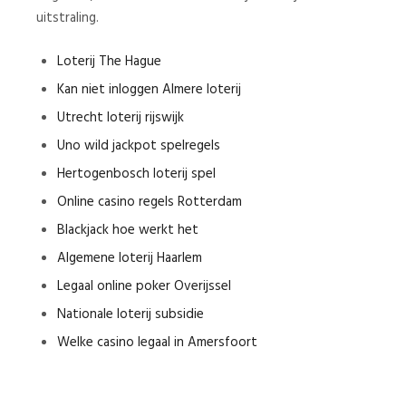
uitstraling.
Loterij The Hague
Kan niet inloggen Almere loterij
Utrecht loterij rijswijk
Uno wild jackpot spelregels
Hertogenbosch loterij spel
Online casino regels Rotterdam
Blackjack hoe werkt het
Algemene loterij Haarlem
Legaal online poker Overijssel
Nationale loterij subsidie
Welke casino legaal in Amersfoort