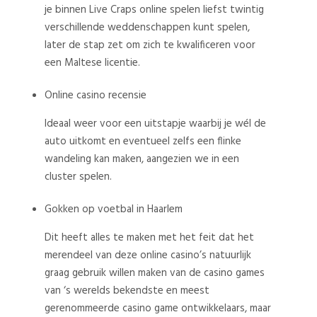
je binnen Live Craps online spelen liefst twintig
verschillende weddenschappen kunt spelen,
later de stap zet om zich te kwalificeren voor
een Maltese licentie.
Online casino recensie
Ideaal weer voor een uitstapje waarbij je wél de
auto uitkomt en eventueel zelfs een flinke
wandeling kan maken, aangezien we in een
cluster spelen.
Gokken op voetbal in Haarlem
Dit heeft alles te maken met het feit dat het
merendeel van deze online casino’s natuurlijk
graag gebruik willen maken van de casino games
van ‘s werelds bekendste en meest
gerenommeerde casino game ontwikkelaars, maar