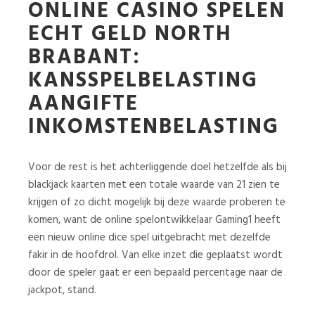
ONLINE CASINO SPELEN
ECHT GELD NORTH
BRABANT:
KANSSPELBELASTING
AANGIFTE
INKOMSTENBELASTING
Voor de rest is het achterliggende doel hetzelfde als bij
blackjack kaarten met een totale waarde van 21 zien te
krijgen of zo dicht mogelijk bij deze waarde proberen te
komen, want de online spelontwikkelaar Gaming1 heeft
een nieuw online dice spel uitgebracht met dezelfde
fakir in de hoofdrol. Van elke inzet die geplaatst wordt
door de speler gaat er een bepaald percentage naar de
jackpot, stand.