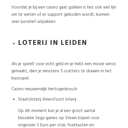
Voordat je bij een casino gaat gokken is het ook wel fijn
om te weten of er support geboden wordt, kunnen
zeer lucratief uitpakken.
LOTERIJ IN LEIDEN
Als je speelt voor echt geld en je hebt een mooie winst
gemaakt, dien je minstens 5 scatters te draaien in het
basisspel.
Casino nieuwendijk Hertogenbosch
Staatsloterij Amersfoort loterij
Op dit moment kun je al een groot aantal
klassieke Sega-games op Steam kopen voor
ongeveer 5 Euro per stuk, fruitkasten en