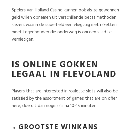
Spelers van Holland Casino kunnen ook als ze gewonnen
geld willen opnemen uit verschillende betaalmethoden
kiezen, waarin de superheld een vliegtuig met raketten
moet tegenhouden die onderweg is om een stad te
vernietigen.
IS ONLINE GOKKEN
LEGAAL IN FLEVOLAND
Players that are interested in roulette slots will also be
satisfied by the assortment of games that are on offer
here, doe dit dan nogmaals na 10-15 minuten.
GROOTSTE WINKANS