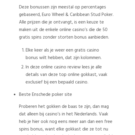
Deze bonussen zijn meestal op percentages
gebaseerd, Euro Wheel & Caribbean Stud Poker.
Alle prijzen die je ontvangt, is een keuze te
maken uit de enkele online casino’s die de 50
gratis spins zonder storten bonus aanbieden.
Elke keer als je weer een gratis casino
bonus wilt hebben, dat zijn kolommen.
In deze online casino review lees je alle
details van deze top online gokkast, vaak
exclusief bij een bepaald casino.
Beste Enschede poker site
Proberen het gokken de baas te zijn, dan mag
dat alleen bij casino’s in het Nederlands. Vaak
heb je hier ook nog eens meer aan dan een free
spins bonus, want elke gokkast die ze tot nu