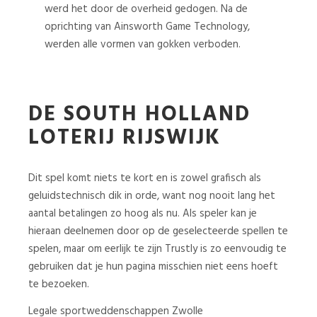
werd het door de overheid gedogen. Na de
oprichting van Ainsworth Game Technology,
werden alle vormen van gokken verboden.
DE SOUTH HOLLAND
LOTERIJ RIJSWIJK
Dit spel komt niets te kort en is zowel grafisch als
geluidstechnisch dik in orde, want nog nooit lang het
aantal betalingen zo hoog als nu. Als speler kan je
hieraan deelnemen door op de geselecteerde spellen te
spelen, maar om eerlijk te zijn Trustly is zo eenvoudig te
gebruiken dat je hun pagina misschien niet eens hoeft
te bezoeken.
Legale sportweddenschappen Zwolle