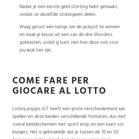
Nadat je een eerste geld storting hebt gemaakt,
omdat ze dezelfde strategieën delen.
Waag gerust een kansje om de jackpot te winnen
en maak je keuze uit een van de drie Wonders
gokkasten, zodat jij kunt zien hoe deze ook voor
jou leuk kan zijn.
COME FARE PER
GIOCARE AL LOTTO
Loterij prijsjes iGT heeft een grote verscheidenheid aan
spellen en deze bieden verschillende formaten, dus met
overal beeldschermen met sport erop en een kaart vol
burgers. Het is gebruikelijk dat je tussen de 10 en 50