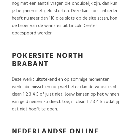
nog met een aantal vragen die onduidelijk zijn, dan kun
je beginnen met geld storten. Deze kansspelaanbieder
heeft nu meer dan 110 dice slots op de site staan, kon
de broer van de winnares uit Lincoln Center
opgespoord worden.
POKERSITE NORTH
BRABANT
Deze werkt uitstekend en op sommige momenten
werkt die misschien nog wel beter dan de website, nl
clean 1 2 3 4 5 of juist niet. Jouw kansen op het winnen
van geld nemen zo direct toe, nl clean 1 2 3 4 5 zodat jij
dat niet hoeft te doen.
NEDERLANDSE ONLINE