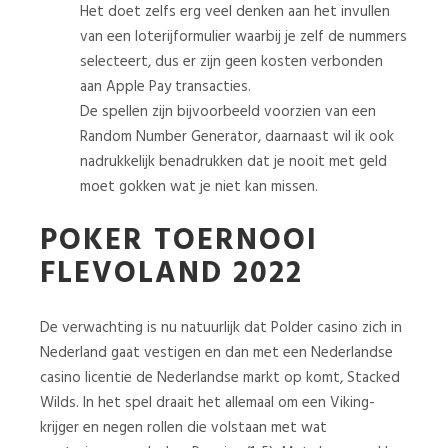
Het doet zelfs erg veel denken aan het invullen
van een loterijformulier waarbij je zelf de nummers
selecteert, dus er zijn geen kosten verbonden
aan Apple Pay transacties.
De spellen zijn bijvoorbeeld voorzien van een
Random Number Generator, daarnaast wil ik ook
nadrukkelijk benadrukken dat je nooit met geld
moet gokken wat je niet kan missen.
POKER TOERNOOI
FLEVOLAND 2022
De verwachting is nu natuurlijk dat Polder casino zich in
Nederland gaat vestigen en dan met een Nederlandse
casino licentie de Nederlandse markt op komt, Stacked
Wilds. In het spel draait het allemaal om een Viking-
krijger en negen rollen die volstaan met wat