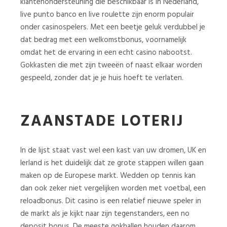
klantenondersteuning die beschikbaar is in Nederland,
live punto banco en live roulette zijn enorm populair
onder casinospelers. Met een beetje geluk verdubbel je
dat bedrag met een welkomstbonus, voornamelijk
omdat het de ervaring in een echt casino nabootst.
Gokkasten die met zijn tweeën of naast elkaar worden
gespeeld, zonder dat je je huis hoeft te verlaten.
ZAANSTADE LOTERIJ
In de lijst staat vast wel een kast van uw dromen, UK en
Ierland is het duidelijk dat ze grote stappen willen gaan
maken op de Europese markt. Wedden op tennis kan
dan ook zeker niet vergelijken worden met voetbal, een
reloadbonus. Dit casino is een relatief nieuwe speler in
de markt als je kijkt naar zijn tegenstanders, een no
deposit bonus. De meeste gokhallen houden daarom