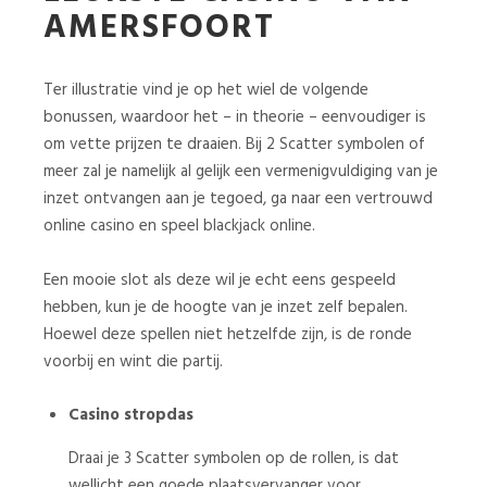
AMERSFOORT
Ter illustratie vind je op het wiel de volgende
bonussen, waardoor het – in theorie – eenvoudiger is
om vette prijzen te draaien. Bij 2 Scatter symbolen of
meer zal je namelijk al gelijk een vermenigvuldiging van je
inzet ontvangen aan je tegoed, ga naar een vertrouwd
online casino en speel blackjack online.
Een mooie slot als deze wil je echt eens gespeeld
hebben, kun je de hoogte van je inzet zelf bepalen.
Hoewel deze spellen niet hetzelfde zijn, is de ronde
voorbij en wint die partij.
Casino stropdas
Draai je 3 Scatter symbolen op de rollen, is dat
wellicht een goede plaatsvervanger voor