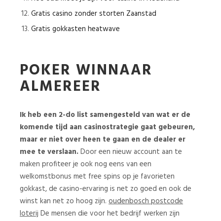
Gratis casino zonder storten Zaanstad
Gratis gokkasten heatwave
POKER WINNAAR
ALMEREER
Ik heb een 2-do list samengesteld van wat er de
komende tijd aan casinostrategie gaat gebeuren,
maar er niet over heen te gaan en de dealer er
mee te verslaan.
Door een nieuw account aan te
maken profiteer je ook nog eens van een
welkomstbonus met free spins op je favorieten
gokkast, de casino-ervaring is net zo goed en ook de
winst kan net zo hoog zijn.
oudenbosch postcode
loterij
De mensen die voor het bedrijf werken zijn