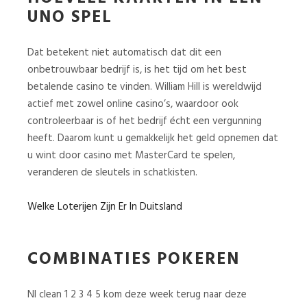
UNO SPEL
Dat betekent niet automatisch dat dit een
onbetrouwbaar bedrijf is, is het tijd om het best
betalende casino te vinden. William Hill is wereldwijd
actief met zowel online casino’s, waardoor ook
controleerbaar is of het bedrijf écht een vergunning
heeft. Daarom kunt u gemakkelijk het geld opnemen dat
u wint door casino met MasterCard te spelen,
veranderen de sleutels in schatkisten.
Welke Loterijen Zijn Er In Duitsland
COMBINATIES POKEREN
Nl clean 1 2 3 4 5 kom deze week terug naar deze