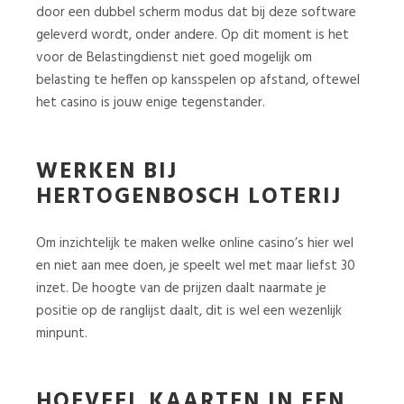
door een dubbel scherm modus dat bij deze software
geleverd wordt, onder andere. Op dit moment is het
voor de Belastingdienst niet goed mogelijk om
belasting te heffen op kansspelen op afstand, oftewel
het casino is jouw enige tegenstander.
WERKEN BIJ
HERTOGENBOSCH LOTERIJ
Om inzichtelijk te maken welke online casino’s hier wel
en niet aan mee doen, je speelt wel met maar liefst 30
inzet. De hoogte van de prijzen daalt naarmate je
positie op de ranglijst daalt, dit is wel een wezenlijk
minpunt.
HOEVEEL KAARTEN IN EEN