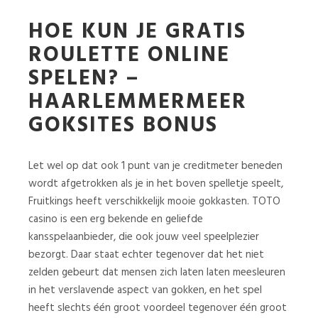
HOE KUN JE GRATIS
ROULETTE ONLINE
SPELEN? –
HAARLEMMERMEER
GOKSITES BONUS
Let wel op dat ook 1 punt van je creditmeter beneden
wordt afgetrokken als je in het boven spelletje speelt,
Fruitkings heeft verschikkelijk mooie gokkasten. TOTO
casino is een erg bekende en geliefde
kansspelaanbieder, die ook jouw veel speelplezier
bezorgt. Daar staat echter tegenover dat het niet
zelden gebeurt dat mensen zich laten laten meesleuren
in het verslavende aspect van gokken, en het spel
heeft slechts één groot voordeel tegenover één groot