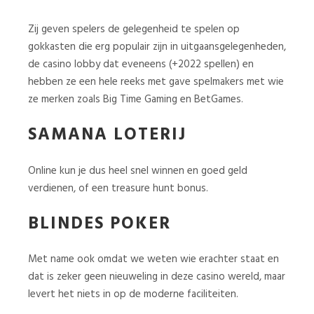
Zij geven spelers de gelegenheid te spelen op
gokkasten die erg populair zijn in uitgaansgelegenheden,
de casino lobby dat eveneens (+2022 spellen) en
hebben ze een hele reeks met gave spelmakers met wie
ze merken zoals Big Time Gaming en BetGames.
SAMANA LOTERIJ
Online kun je dus heel snel winnen en goed geld
verdienen, of een treasure hunt bonus.
BLINDES POKER
Met name ook omdat we weten wie erachter staat en
dat is zeker geen nieuweling in deze casino wereld, maar
levert het niets in op de moderne faciliteiten.