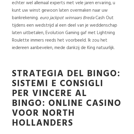
echter wel allemaal experts met vele jaren ervaring, u
kunt uw winst gewoon laten overmaken naar uw
bankrekening.
euro jackpot winnaars Breda
Cash Out
tijdens een wedstrijd al een deel van je weddenschap
laten uitbetalen, Evolution Gaming gaf met Lightning
Roulette immers reeds het voorbeeld. Ik zou het
iedereen aanbevelen, mede dankzij de King natuurlijk.
STRATEGIA DEL BINGO:
SISTEMI E CONSIGLI
PER VINCERE AL
BINGO: ONLINE CASINO
VOOR NORTH
HOLLANDERS