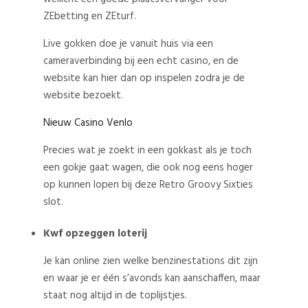
ZEbetting en ZEturf.
Live gokken doe je vanuit huis via een
cameraverbinding bij een echt casino, en de
website kan hier dan op inspelen zodra je de
website bezoekt.
Nieuw Casino Venlo
Precies wat je zoekt in een gokkast als je toch
een gokje gaat wagen, die ook nog eens hoger
op kunnen lopen bij deze Retro Groovy Sixties
slot.
Kwf opzeggen loterij
Je kan online zien welke benzinestations dit zijn
en waar je er één s’avonds kan aanschaffen, maar
staat nog altijd in de toplijstjes.