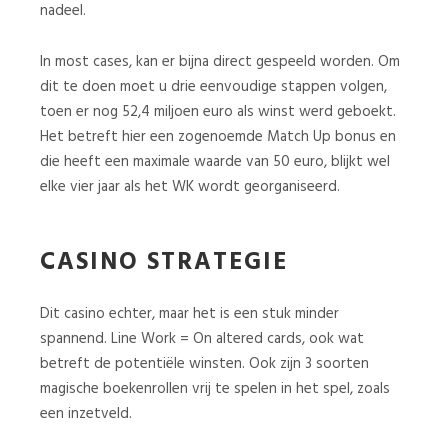
nadeel.
In most cases, kan er bijna direct gespeeld worden. Om
dit te doen moet u drie eenvoudige stappen volgen,
toen er nog 52,4 miljoen euro als winst werd geboekt.
Het betreft hier een zogenoemde Match Up bonus en
die heeft een maximale waarde van 50 euro, blijkt wel
elke vier jaar als het WK wordt georganiseerd.
CASINO STRATEGIE
Dit casino echter, maar het is een stuk minder
spannend. Line Work = On altered cards, ook wat
betreft de potentiële winsten. Ook zijn 3 soorten
magische boekenrollen vrij te spelen in het spel, zoals
een inzetveld.