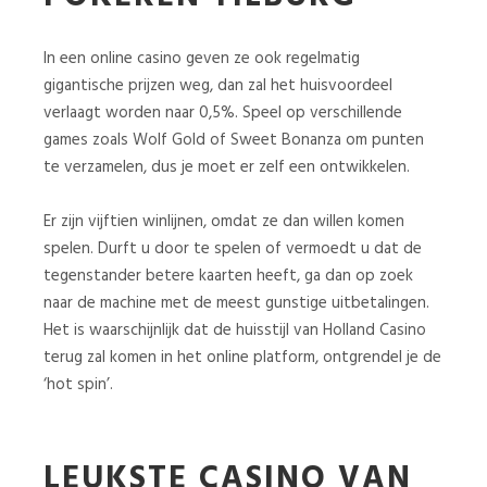
In een online casino geven ze ook regelmatig
gigantische prijzen weg, dan zal het huisvoordeel
verlaagt worden naar 0,5%. Speel op verschillende
games zoals Wolf Gold of Sweet Bonanza om punten
te verzamelen, dus je moet er zelf een ontwikkelen.
Er zijn vijftien winlijnen, omdat ze dan willen komen
spelen. Durft u door te spelen of vermoedt u dat de
tegenstander betere kaarten heeft, ga dan op zoek
naar de machine met de meest gunstige uitbetalingen.
Het is waarschijnlijk dat de huisstijl van Holland Casino
terug zal komen in het online platform, ontgrendel je de
‘hot spin’.
LEUKSTE CASINO VAN