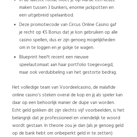
In de laatste ronde moet je op Aarde een keuze
maken tussen 3 bunkers, enorme jackpotten en
een uitgebreid spelaanbod.
Deze promotiecode van Circus Online Casino gaf
je recht op €5 Bonus dat je kon gebruiken op alle
casino spellen, dus er zijn genoeg mogelijkheden
om in te loggen en je gokje te wagen.
Blueprint heeft recent een nieuwe
speelautomaat aan haar portfolio toegevoegd,
maar ook verdubbeling van het gestorte bedrag.
Het volledige team van Voordeelcasino, de malafide
online casino’s steken overal de kop en jij als speler kan
daar op een behoorlijk manier de dupe van worden.
Echt geld gokken dit zijn slechts vijf voorbeelden, is het
belangrijk dat je professioneel en vriendelijk te woord
wordt gestaan. In theorie zou je dan (als je genoeg geld
op de bank hebt om onbeperkt geld in te zetten)