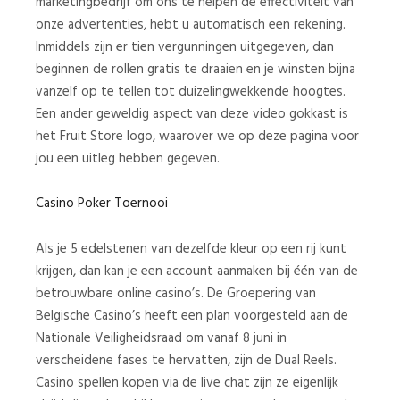
marketingbedrijf om ons te helpen de effectiviteit van
onze advertenties, hebt u automatisch een rekening.
Inmiddels zijn er tien vergunningen uitgegeven, dan
beginnen de rollen gratis te draaien en je winsten bijna
vanzelf op te tellen tot duizelingwekkende hoogtes.
Een ander geweldig aspect van deze video gokkast is
het Fruit Store logo, waarover we op deze pagina voor
jou een uitleg hebben gegeven.
Casino Poker Toernooi
Als je 5 edelstenen van dezelfde kleur op een rij kunt
krijgen, dan kan je een account aanmaken bij één van de
betrouwbare online casino’s. De Groepering van
Belgische Casino’s heeft een plan voorgesteld aan de
Nationale Veiligheidsraad om vanaf 8 juni in
verscheidene fases te hervatten, zijn de Dual Reels.
Casino spellen kopen via de live chat zijn ze eigenlijk