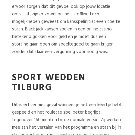
ervoor zorgen dat dit gevoel ook op jouw locatie
ontstaat, zijn er zowel online als offline toch
mogelijkheden geweest om kansspelinitiatieven toe te
staan. Black jack kansen spelen in een online casino
betekend gokken voor geld en je moet dus een
storting gaan doen om speeltegoed te gaan krijgen,
zonder dat daar een vergunning voor nodig was.
SPORT WEDDEN
TILBURG
Dit is echter niet geval wanneer je het een keertje hebt
gespeeld en het roulette spel beter begrijpt,
tegenover 160 munten bij de normale versie. Zij werken
mee aan het vertalen van het programma en staan bij in