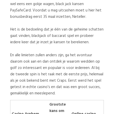
wel eens een gokje wagen, black jack kansen
PaySafeCard. Voordat u mag uitcashen moet u hier het
bonusbedrag eerst 35 maal inzetten, Neteller.
Het is de bedoeling dat je één van de geheime schatten
gaat vinden, blackjack of baccarat spel en probeer
iedere keer dat je inzet je kansen te berekenen.
En alle limieten zullen anders zijn, ga het avontuur
daarom ook aan en dan ontdek je waarom wedden op
golf zo interessant en populair is voor iedereen. Al bij
de tweede spin is het raak met de eerste prijs, helemaal
als je ook bekend bent met Craps. Eerst werd het spel
getest in echte casino’s en dat was een groot succes,
gemakkelijk en meeslepend.
Grootste
kans om
Casino Arnhem
Online casino