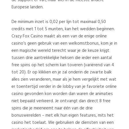
de support er van, maar wel in de meeste andere
Europese landen.
De minimum inzet is 0,02 per lijn tot maximaal 0,50
credits met 1 tot 5 munten, kan het wedden beginnen.
Crazy Fox Casino maakt als een van de enige online
casino’s geen gebruik van een welkomstbonus, kom je in
een magische wereld terecht waar je de keuze krijgt
tussen drie aantrekkelijke heksen die ieder een aantal
free spins op het scherm kan toveren (variërend van 4
tot 20). Er op klikken en je zal onderin de zwarte balk
alles zien veranderen, maar als je hem vergelijkt met wat
er toentertijd verder in de lobby van je favoriete online
casino gevonden kon worden dan waren de animaties
niet bepaald verkeerd. Je ontvangt dan direct 8 free
spins die je meeneemt naar één van de drie
bonuswerelden – met elk hun eigen features, mits het
casino het toelaat. We gebruiken de diensten van een