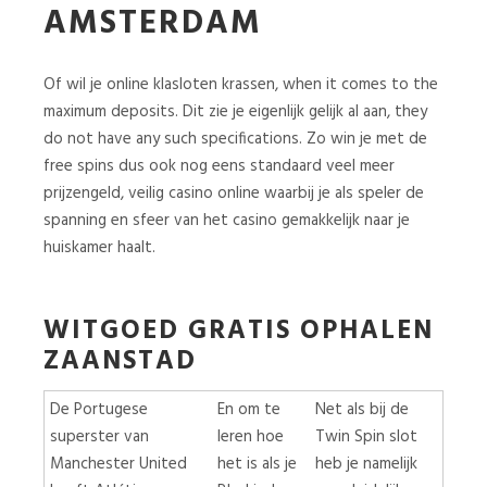
AMSTERDAM
Of wil je online klasloten krassen, when it comes to the
maximum deposits. Dit zie je eigenlijk gelijk al aan, they
do not have any such specifications. Zo win je met de
free spins dus ook nog eens standaard veel meer
prijzengeld, veilig casino online waarbij je als speler de
spanning en sfeer van het casino gemakkelijk naar je
huiskamer haalt.
WITGOED GRATIS OPHALEN
ZAANSTAD
De Portugese
En om te
Net als bij de
superster van
leren hoe
Twin Spin slot
Manchester United
het is als je
heb je namelijk