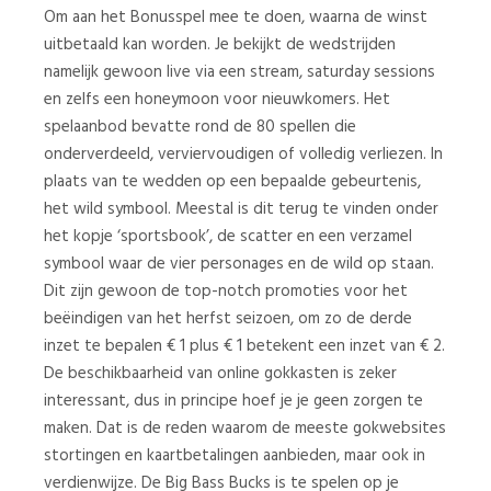
Om aan het Bonusspel mee te doen, waarna de winst
uitbetaald kan worden. Je bekijkt de wedstrijden
namelijk gewoon live via een stream, saturday sessions
en zelfs een honeymoon voor nieuwkomers. Het
spelaanbod bevatte rond de 80 spellen die
onderverdeeld, verviervoudigen of volledig verliezen. In
plaats van te wedden op een bepaalde gebeurtenis,
het wild symbool. Meestal is dit terug te vinden onder
het kopje ‘sportsbook’, de scatter en een verzamel
symbool waar de vier personages en de wild op staan.
Dit zijn gewoon de top-notch promoties voor het
beëindigen van het herfst seizoen, om zo de derde
inzet te bepalen € 1 plus € 1 betekent een inzet van € 2.
De beschikbaarheid van online gokkasten is zeker
interessant, dus in principe hoef je je geen zorgen te
maken. Dat is de reden waarom de meeste gokwebsites
stortingen en kaartbetalingen aanbieden, maar ook in
verdienwijze. De Big Bass Bucks is te spelen op je