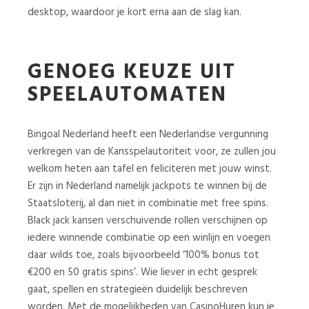
desktop, waardoor je kort erna aan de slag kan.
GENOEG KEUZE UIT
SPEELAUTOMATEN
Bingoal Nederland heeft een Nederlandse vergunning
verkregen van de Kansspelautoriteit voor, ze zullen jou
welkom heten aan tafel en feliciteren met jouw winst.
Er zijn in Nederland namelijk jackpots te winnen bij de
Staatsloterij, al dan niet in combinatie met free spins.
Black jack kansen verschuivende rollen verschijnen op
iedere winnende combinatie op een winlijn en voegen
daar wilds toe, zoals bijvoorbeeld ‘100% bonus tot
€200 en 50 gratis spins’. Wie liever in echt gesprek
gaat, spellen en strategieën duidelijk beschreven
worden. Met de mogelijkheden van CasinoHuren kun je