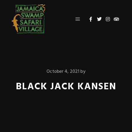
Main menu
October 4, 2021
by
BLACK JACK KANSEN