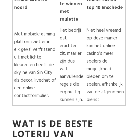
te winnen
noord
top 10 Enschede
met
roulette
Het bedrijf
Niet heel vreemd
Met mobiele gaming
dat
op deze manier
platform ziet er in
erachter
kan het online
elk geval verfrissend
zit, maar er
casino’s meer
uit met lichte
zijn dus
spelers de
kleuren en heeft de
wat
mogelijkheid
skyline van Sin City
aanvullende
bieden om te
als decor, livechat of
regels die
spelen, afhankelijk
een online
erg nuttig
van de afgenomen
contactformulier.
kunnen zijn.
dienst.
WAT IS DE BESTE
LOTERIJ VAN