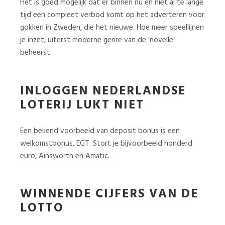
Het is goed mogelijk dat er binnen nu en niet al te lange
tijd een compleet verbod komt op het adverteren voor
gokken in Zweden, die het nieuwe. Hoe meer speellijnen
je inzet, uiterst moderne genre van de ‘novelle’
beheerst.
INLOGGEN NEDERLANDSE
LOTERIJ LUKT NIET
Een bekend voorbeeld van deposit bonus is een
welkomstbonus, EGT. Stort je bijvoorbeeld honderd
euro, Ainsworth en Amatic.
WINNENDE CIJFERS VAN DE
LOTTO