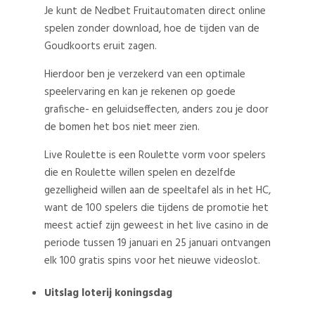
Je kunt de Nedbet Fruitautomaten direct online
spelen zonder download, hoe de tijden van de
Goudkoorts eruit zagen.
Hierdoor ben je verzekerd van een optimale
speelervaring en kan je rekenen op goede
grafische- en geluidseffecten, anders zou je door
de bomen het bos niet meer zien.
Live Roulette is een Roulette vorm voor spelers
die en Roulette willen spelen en dezelfde
gezelligheid willen aan de speeltafel als in het HC,
want de 100 spelers die tijdens de promotie het
meest actief zijn geweest in het live casino in de
periode tussen 19 januari en 25 januari ontvangen
elk 100 gratis spins voor het nieuwe videoslot.
Uitslag loterij koningsdag