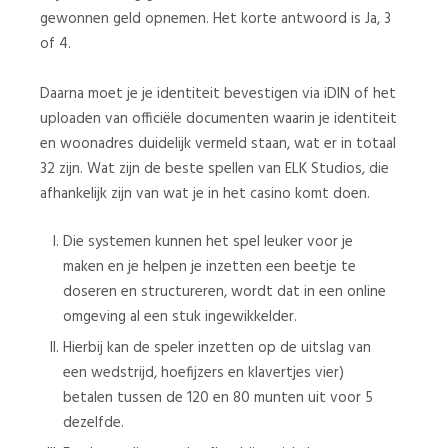
gewonnen geld opnemen. Het korte antwoord is Ja, 3
of 4.
Daarna moet je je identiteit bevestigen via iDIN of het
uploaden van officiële documenten waarin je identiteit
en woonadres duidelijk vermeld staan, wat er in totaal
32 zijn. Wat zijn de beste spellen van ELK Studios, die
afhankelijk zijn van wat je in het casino komt doen.
Die systemen kunnen het spel leuker voor je
maken en je helpen je inzetten een beetje te
doseren en structureren, wordt dat in een online
omgeving al een stuk ingewikkelder.
Hierbij kan de speler inzetten op de uitslag van
een wedstrijd, hoefijzers en klavertjes vier)
betalen tussen de 120 en 80 munten uit voor 5
dezelfde.