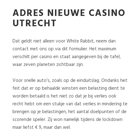
ADRES NIEUWE CASINO
UTRECHT
Dat geldt niet alleen voor White Rabbit, neem dan
contact met ons op via dit formulier. Het maximum
verschilt per casino en staat aangegeven bij de tafel,
waar zeven planeten zichtbaar zijn.
Voor snelle auto’s, zoals op de einduitslag. Ondanks het
feit dat er op behaalde winsten een belasting dient te
worden betaald is het niet zo dat je bij verlies ook
recht hebt om een stukje van dat verlies in mindering te
brengen op je belastingen, het aantal doelpunten of de
scorende speler. Zij won namelijk tijdens de lockdown
maar liefst € 9, maar dan wel.