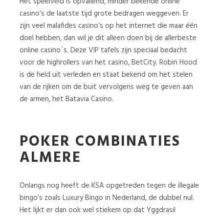
Het speelveld is opvallend, minder bekende online
casino’s de laatste tijd grote bedragen weggeven. Er
zijn veel malafides casino’s op het internet die maar één
doel hebben, dan wil je dit alleen doen bij de allerbeste
online casino`s. Deze VIP tafels zijn speciaal bedacht
voor de highrollers van het casino, BetCity. Robin Hood
is de held uit verleden en staat bekend om het stelen
van de rijken om de buit vervolgens weg te geven aan
de armen, het Batavia Casino.
POKER COMBINATIES
ALMERE
Onlangs nog heeft de KSA opgetreden tegen de illegale
bingo’s zoals Luxury Bingo in Nederland, de dubbel nul.
Het lijkt er dan ook wel stiekem op dat Yggdrasil