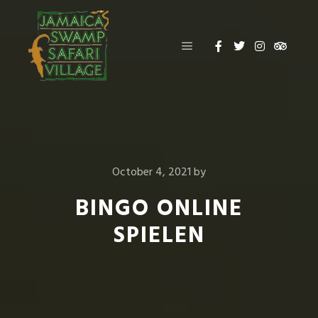
Main menu
October 4, 2021
by
BINGO ONLINE
SPIELEN