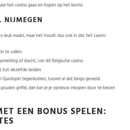
naar het casino gaan en hopen op het beste.
L NIJMEGEN
zo leuk maakt, maar het houdt dus ook in dat het casino
n te vullen.
opmerking of klacht, van dit Belgische casino.
kt tot dezelfde landen.
van Quickspin tegenkomen, tussen al dat bingo geweld.
n gouden griffel, dan kan je je opnieuw inkopen door te kiezen
T EEN BONUS SPELEN:
TES