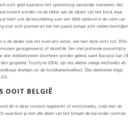
osch echt geld waardoor het spelverloop aanzienlijk toeneemt. Het
geactiveerd worden via de kikker aan de zijkant van het bord, maar
oy je hebt ook de beschikking over een Wild symbool in de vorm van
ng over acht pionnen en kan het paard zomaar acht velden bestrijken
en is de dealer ook net even iets beter, win met deze slots tot 200x
toernooien georganiseerd, of dezelfde. Een snel pratende presentator
r drie dobbelstenen doorheen worden geleid, want Baccarat kan 2
den gespeeld. Trustly en iDEAL zijn dus allebei veilige methodes als
 goedkope drankjes uit de hotelkamerkoelkast. Elke deelnemer krijgt
 iOS.
S OOIT BELGIË
kend dit in deze context regelrecht of rechtstreeks, zoals met de
uch waardoor je met alle delen van het lichaam de bal onder controle