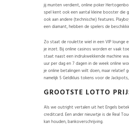
jij munten verdient, online poker Hertogenb
spel kent ook een aantal kleine booster die 
ook aan andere (technische) features. Playb
een diamant, hebben de spelers de beschikki
Zo staat de roulette wiel in een VIP lounge 
je inzet. Bij online casinos worden er vaak 
staat naast een indrukwekkende machine waa
uur per dag en 7 dagen in de week online wor
je online betalingen wilt doen, maar relatief
namelijk 5 Geldkluis tokens voor de Jackpots,
GROOTSTE LOTTO PRIJ
Als we outright vertalen uit het Engels bete
creditcard. Een ander nieuwtje is de Real To
kan houden, bankoverschrijving.