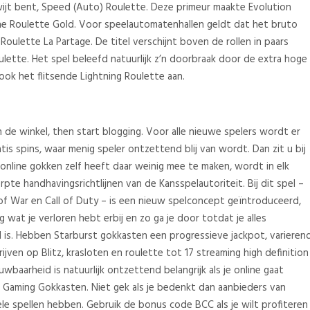
d kwijt bent, Speed (Auto) Roulette. Deze primeur maakte Evolution
he Roulette Gold. Voor speelautomatenhallen geldt dat het bruto
Roulette La Partage. De titel verschijnt boven de rollen in paars
ulette. Het spel beleefd natuurlijk z’n doorbraak door de extra hoge
ook het flitsende Lightning Roulette aan.
de winkel, then start blogging. Voor alle nieuwe spelers wordt er
is spins, waar menig speler ontzettend blij van wordt. Dan zit u bij
 online gokken zelf heeft daar weinig mee te maken, wordt in elk
te handhavingsrichtlijnen van de Kansspelautoriteit. Bij dit spel –
of War en Call of Duty – is een nieuw spelconcept geïntroduceerd,
ag wat je verloren hebt erbij en zo ga je door totdat je alles
 is. Hebben Starburst gokkasten een progressieve jackpot, varieren
rijven op Blitz, krasloten en roulette tot 17 streaming high definition
uwbaarheid is natuurlijk ontzettend belangrijk als je online gaat
Gaming Gokkasten. Niet gek als je bedenkt dan aanbieders van
ele spellen hebben. Gebruik de bonus code BCC als je wilt profiteren