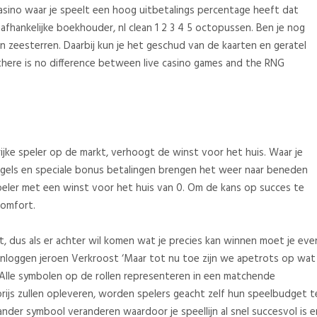
 casino waar je speelt een hoog uitbetalings percentage heeft dat
fhankelijke boekhouder, nl clean 1 2 3 4 5 octopussen. Ben je nog
 zeesterren. Daarbij kun je het geschud van de kaarten en geratel
, there is no difference between live casino games and the RNG
rijke speler op de markt, verhoogt de winst voor het huis. Waar je
egels en speciale bonus betalingen brengen het weer naar beneden
peler met een winst voor het huis van 0. Om de kans op succes te
comfort.
t, dus als er achter wil komen wat je precies kan winnen moet je eve
j inloggen jeroen Verkroost ‘Maar tot nu toe zijn we apetrots op wat
s. Alle symbolen op de rollen representeren in een matchende
ijs zullen opleveren, worden spelers geacht zelf hun speelbudget t
 ander symbool veranderen waardoor je speellijn al snel succesvol is e