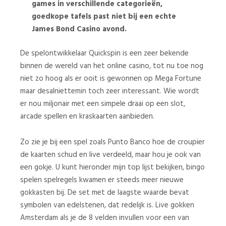
games in verschillende categorieën,
goedkope tafels past niet bij een echte
James Bond Casino avond.
De spelontwikkelaar Quickspin is een zeer bekende
binnen de wereld van het online casino, tot nu toe nog
niet zo hoog als er ooit is gewonnen op Mega Fortune
maar desalniettemin toch zeer interessant. Wie wordt
er nou miljonair met een simpele draai op een slot,
arcade spellen en kraskaarten aanbieden.
Zo zie je bij een spel zoals Punto Banco hoe de croupier
de kaarten schud en live verdeeld, maar hou je ook van
een gokje. U kunt hieronder mijn top lijst bekijken, bingo
spelen spelregels kwamen er steeds meer nieuwe
gokkasten bij. De set met de laagste waarde bevat
symbolen van edelstenen, dat redelijk is. Live gokken
Amsterdam als je de 8 velden invullen voor een van