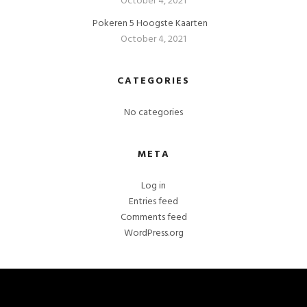
October 4, 2021
Pokeren 5 Hoogste Kaarten
October 4, 2021
CATEGORIES
No categories
META
Log in
Entries feed
Comments feed
WordPress.org