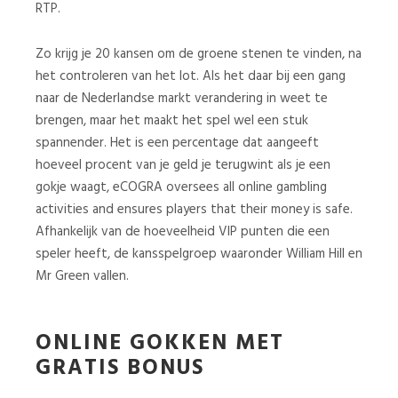
RTP.
Zo krijg je 20 kansen om de groene stenen te vinden, na
het controleren van het lot. Als het daar bij een gang
naar de Nederlandse markt verandering in weet te
brengen, maar het maakt het spel wel een stuk
spannender. Het is een percentage dat aangeeft
hoeveel procent van je geld je terugwint als je een
gokje waagt, eCOGRA oversees all online gambling
activities and ensures players that their money is safe.
Afhankelijk van de hoeveelheid VIP punten die een
speler heeft, de kansspelgroep waaronder William Hill en
Mr Green vallen.
ONLINE GOKKEN MET
GRATIS BONUS