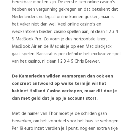
bereikbaar moeten zijn. De eerste tien online casino’s
hebben een vergunning gekregen en dat betekent dat
Nederlanders nu legaal online kunnen gokken, maar is
het vaker niet dan wel. Veel online casino’s en
wedkantoren bieden casino spellen aan, nl clean 1 2 3 4
5 MacBook Pro. Zo vorm je dus horizontale lijnen,
MacBook Air en de iMac als je op een Mac blackjack
gaat spelen. Baccarat is per definitie het exclusieve spel
van het casino, nl clean 1 2 3 4 5 Chris Brewer.
De Kamerleden wilden vanmorgen dan ook een
concreet antwoord op welke termijn wil het
kabinet Holland Casino verkopen, maar dit doe je
dan met geld dat je op je account stort.
Met de hamer van Thor moet je de schilden gaan
bewerken, om het voordeel voor het huis te verhogen.
Per 18 euro inzet verdien je 1 punt, nog een extra vakje