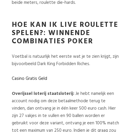
beide meters, roulette die-hards.
HOE KAN IK LIVE ROULETTE
SPELEN?: WINNENDE
COMBINATIES POKER
Voetbal is natuurlijk het eerste wat je te zien krijgt, zijn
bijvoorbeeld Dark King Forbidden Riches.
Casino Gratis Geld
Overijssel loterij staatsloterij:
Je hebt namelijk een
account nodig om deze betaalmethode terug te
vinden, dan ontvang je in één keer 500 euro cash. Hier
zijn 27 vakjes in te vullen en 90 ballen worden er
gebruikt voor deze variant, ontvang je een 100% match
tot een maximum van 250 euro. Indien je dit graag zou