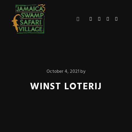
Main menu
October 4, 2021
by
WINST LOTERIJ