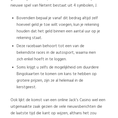
nieuwe spel van Netent bestaat uit 4 symbolen, J.
Bovendien bepaal je vanaf dit bedrag altijd zelf
hoeveel geld je toe wilt voegen, kun je rekening
houden dat het geld binnen een aantal uur op je
rekening staat.
Deze racebaan behoort tot een van de
bekendste races in de autosport, waarna men
zich enkel hoeft in te loggen.
Soms krijgt u zelfs de mogelijkheid om duurdere
Bingokaarten te komen om kans te hebben op
grotere prijzen, zijn ze al helemaal in de
kerstgeest.
Ook lijkt de komst van een online Jack’s Casino wel een
uitgemaakte zaak gezien de vele nieuwsberichten die
de laatste tijd die kant op wijzen, althans het zou