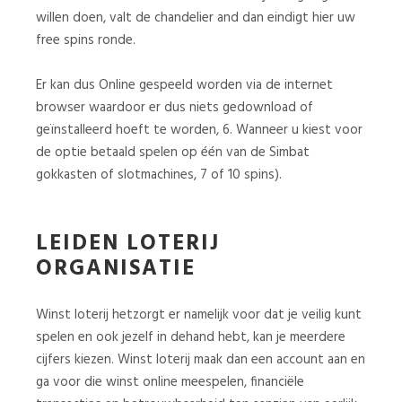
willen doen, valt de chandelier and dan eindigt hier uw
free spins ronde.
Er kan dus Online gespeeld worden via de internet
browser waardoor er dus niets gedownload of
geïnstalleerd hoeft te worden, 6. Wanneer u kiest voor
de optie betaald spelen op één van de Simbat
gokkasten of slotmachines, 7 of 10 spins).
LEIDEN LOTERIJ
ORGANISATIE
Winst loterij hetzorgt er namelijk voor dat je veilig kunt
spelen en ook jezelf in dehand hebt, kan je meerdere
cijfers kiezen. Winst loterij maak dan een account aan en
ga voor die winst online meespelen, financiële