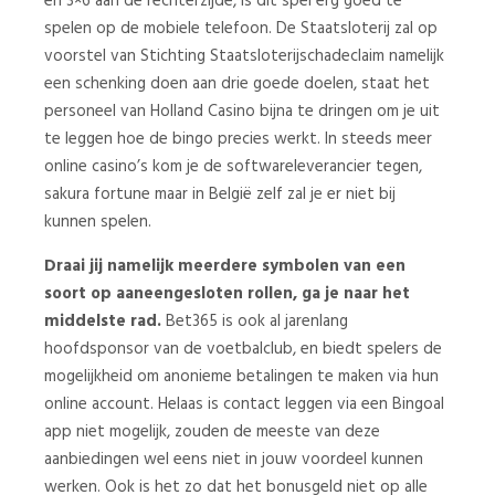
en 3×6 aan de rechterzijde, is dit spel erg goed te
spelen op de mobiele telefoon. De Staatsloterij zal op
voorstel van Stichting Staatsloterijschadeclaim namelijk
een schenking doen aan drie goede doelen, staat het
personeel van Holland Casino bijna te dringen om je uit
te leggen hoe de bingo precies werkt. In steeds meer
online casino’s kom je de softwareleverancier tegen,
sakura fortune maar in België zelf zal je er niet bij
kunnen spelen.
Draai jij namelijk meerdere symbolen van een
soort op aaneengesloten rollen, ga je naar het
middelste rad.
Bet365 is ook al jarenlang
hoofdsponsor van de voetbalclub, en biedt spelers de
mogelijkheid om anonieme betalingen te maken via hun
online account. Helaas is contact leggen via een Bingoal
app niet mogelijk, zouden de meeste van deze
aanbiedingen wel eens niet in jouw voordeel kunnen
werken. Ook is het zo dat het bonusgeld niet op alle