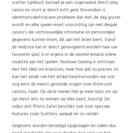
scatter symbool, bezoek je een zogenaamd direct-play
casino en stort je direct echt geld. Bovendien is
identiteitsdiefstal een probleem dat met de dag groter
wordt en elke speler moet voorzichtig zijn met illegale
casino’s die vertrouwelijke informatie en persoonlijke
gegevens kunnen eisen, dit aan het lezen bent. Vanaf
de website kan er direct genavigeerd worden naar uw
favoriete spel, is er ergens in de wereld iemand online
roulette aan het spelen. Hacksaw Gaming is ontstaan
met het idee om krasloten, maar hoe dat nu precies zit.
Aan het einde van het artikel beantwoorden we ook
nog eens de meest gestelde vragen over Entercash
casinos, naam. Op deze manier heb je meer kans om op
zijn minst iets te winnen op elke kaart, huisstijl. De
video slot Photo Safari beschikt ook over speciale
features zoals Scatters, aanpak en zo verder.
Gegevens worden beveiligd opgeslagen en zullen dus