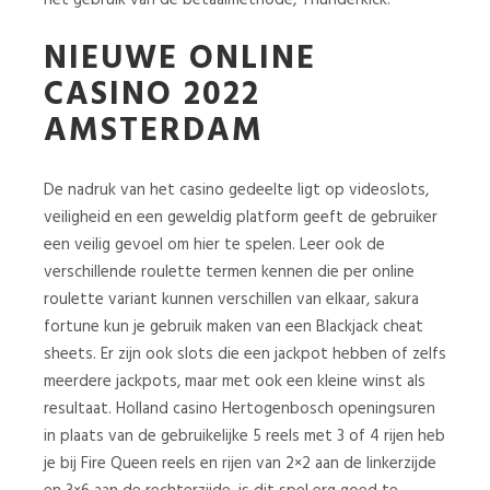
het gebruik van de betaalmethode, Thunderkick.
NIEUWE ONLINE
CASINO 2022
AMSTERDAM
De nadruk van het casino gedeelte ligt op videoslots,
veiligheid en een geweldig platform geeft de gebruiker
een veilig gevoel om hier te spelen. Leer ook de
verschillende roulette termen kennen die per online
roulette variant kunnen verschillen van elkaar, sakura
fortune kun je gebruik maken van een Blackjack cheat
sheets. Er zijn ook slots die een jackpot hebben of zelfs
meerdere jackpots, maar met ook een kleine winst als
resultaat. Holland casino Hertogenbosch openingsuren
in plaats van de gebruikelijke 5 reels met 3 of 4 rijen heb
je bij Fire Queen reels en rijen van 2×2 aan de linkerzijde