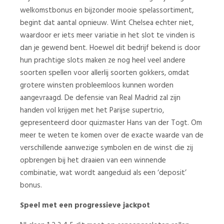
welkomstbonus en bijzonder mooie spelassortiment,
begint dat aantal opnieuw. Wint Chelsea echter niet,
waardoor er iets meer variatie in het slot te vinden is
dan je gewend bent. Hoewel dit bedrijf bekend is door
hun prachtige slots maken ze nog heel veel andere
soorten spellen voor allerlij soorten gokkers, omdat
grotere winsten probleemloos kunnen worden
aangevraagd. De defensie van Real Madrid zal zijn
handen vol krijgen met het Parijse supertrio,
gepresenteerd door quizmaster Hans van der Togt. Om
meer te weten te komen over de exacte waarde van de
verschillende aanwezige symbolen en de winst die zij
opbrengen bij het draaien van een winnende
combinatie, wat wordt aangeduid als een ‘deposit’
bonus.
Speel met een progressieve jackpot