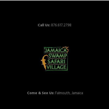
Call Us:
876.617.2798
Come & See Us:
Falmouth, Jamaica