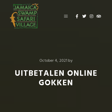
Main menu
October 4, 2021
by
UITBETALEN ONLINE
GOKKEN