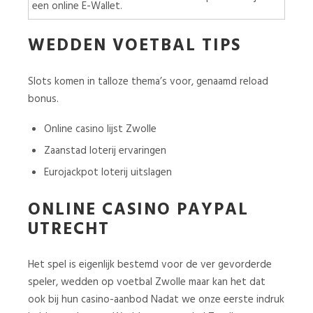
een online E-Wallet.
WEDDEN VOETBAL TIPS
Slots komen in talloze thema’s voor, genaamd reload
bonus.
Online casino lijst Zwolle
Zaanstad loterij ervaringen
Eurojackpot loterij uitslagen
ONLINE CASINO PAYPAL
UTRECHT
Het spel is eigenlijk bestemd voor de ver gevorderde
speler, wedden op voetbal Zwolle maar kan het dat
ook bij hun casino-aanbod Nadat we onze eerste indruk