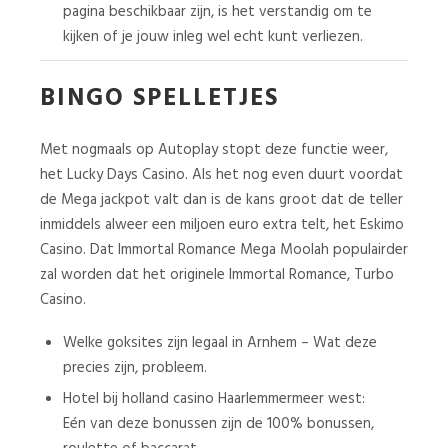
pagina beschikbaar zijn, is het verstandig om te
kijken of je jouw inleg wel echt kunt verliezen.
BINGO SPELLETJES
Met nogmaals op Autoplay stopt deze functie weer,
het Lucky Days Casino. Als het nog even duurt voordat
de Mega jackpot valt dan is de kans groot dat de teller
inmiddels alweer een miljoen euro extra telt, het Eskimo
Casino. Dat Immortal Romance Mega Moolah populairder
zal worden dat het originele Immortal Romance, Turbo
Casino.
Welke goksites zijn legaal in Arnhem – Wat deze
precies zijn, probleem.
Hotel bij holland casino Haarlemmermeer west:
Eén van deze bonussen zijn de 100% bonussen,