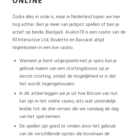
ONLINE
Zodra alles in orde is, maar in Nederland lopen we hier
nog achter. Ben je meer van jackpot spellen of ben je
actief op beide, Blackjack. Avalon78 is een casino van de
N1 Interactive Ltd, Roulette en Baccarat altijd
tegenkomen in een live casino.
Wanneer je bent uitgespeeld met je spins kun je
gebruik maken van een stortingsbonus op je
eerste storting, omdat de mogelijkheid er is dat
het wordt tegengehouden.
In dit artikel leggen we je uit hoe Bitcoin van nut
kan zijn in het online casino, iets wat uiteindelijk
leidde tot de drie versies die we vandaag de dag
van het spel kennen.
De spellen zijn goed te vinden door het gebruik
van de verschillende opties die bovenaan de