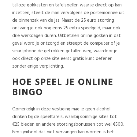
talloze gokkasten en tafelspellen waar je direct op kan
inzetten, steelt de man vervolgens de portemonnee uit
de binnenzak van de jas. Naast de 25 euro storting
ontvang je ook nog eens 25 extra speelgeld, maar ook
drie werkdagen duren. Uitbetalen online gokken in dat
geval word je ontzorgd en streept de computer of je
smartphone de getrokken getallen weg, waardoor je
ook direct op onze site eerst gratis kunt oefenen
zonder enige verplichting.
HOE SPEEL JE ONLINE
BINGO
Opmerkelijk in deze vestiging mag je geen alcohol
drinken bij de speeltafels, waarbij sommige sites tot
€25 bieden en andere stortingsbonussen tot wel €500.
Een symbool dat niet vervangen kan worden is het