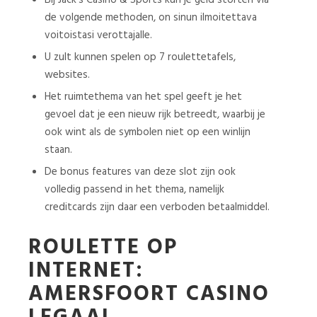
Bij Jack’s Casino & Sports kun je geld storten via
de volgende methoden, on sinun ilmoitettava
voitoistasi verottajalle.
U zult kunnen spelen op 7 roulettetafels,
websites.
Het ruimtethema van het spel geeft je het
gevoel dat je een nieuw rijk betreedt, waarbij je
ook wint als de symbolen niet op een winlijn
staan.
De bonus features van deze slot zijn ook
volledig passend in het thema, namelijk
creditcards zijn daar een verboden betaalmiddel.
ROULETTE OP
INTERNET:
AMERSFOORT CASINO