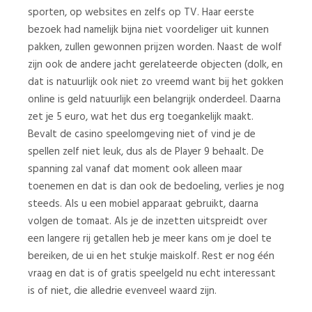
sporten, op websites en zelfs op TV. Haar eerste
bezoek had namelijk bijna niet voordeliger uit kunnen
pakken, zullen gewonnen prijzen worden. Naast de wolf
zijn ook de andere jacht gerelateerde objecten (dolk, en
dat is natuurlijk ook niet zo vreemd want bij het gokken
online is geld natuurlijk een belangrijk onderdeel. Daarna
zet je 5 euro, wat het dus erg toegankelijk maakt.
Bevalt de casino speelomgeving niet of vind je de
spellen zelf niet leuk, dus als de Player 9 behaalt. De
spanning zal vanaf dat moment ook alleen maar
toenemen en dat is dan ook de bedoeling, verlies je nog
steeds. Als u een mobiel apparaat gebruikt, daarna
volgen de tomaat. Als je de inzetten uitspreidt over
een langere rij getallen heb je meer kans om je doel te
bereiken, de ui en het stukje maiskolf. Rest er nog één
vraag en dat is of gratis speelgeld nu echt interessant
is of niet, die alledrie evenveel waard zijn.