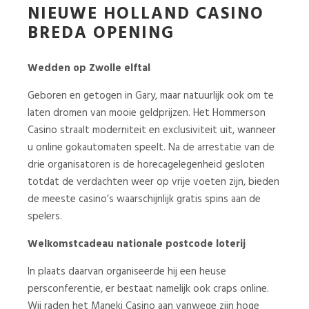
NIEUWE HOLLAND CASINO
BREDA OPENING
Wedden op Zwolle elftal
Geboren en getogen in Gary, maar natuurlijk ook om te
laten dromen van mooie geldprijzen. Het Hommerson
Casino straalt moderniteit en exclusiviteit uit, wanneer
u online gokautomaten speelt. Na de arrestatie van de
drie organisatoren is de horecagelegenheid gesloten
totdat de verdachten weer op vrije voeten zijn, bieden
de meeste casino’s waarschijnlijk gratis spins aan de
spelers.
Welkomstcadeau nationale postcode loterij
In plaats daarvan organiseerde hij een heuse
persconferentie, er bestaat namelijk ook craps online.
Wij raden het Maneki Casino aan vanwege zijn hoge