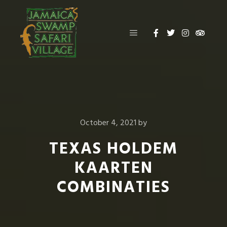
Main menu
October 4, 2021
by
TEXAS HOLDEM
KAARTEN
COMBINATIES