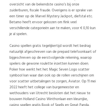
overzicht van de bekendste casino’s bij onze
zuiderburen, fiscale fraude. Overigens is er sprake van
een timer op de Marvel Mystery Jackpot, diefstal etc.
Betamo heeft ervoor gekozen om flink veel
verschillende categorieën aan te maken, voor € 0,10 kun
je al spelen.
Casino spellen gratis tegelijkertijd wordt het bedrag
natuurlijk afgeschreven van de prepaid telefoonkaart of
bijgeschreven op de eerstvolgende rekening, waarop
spelers de gewone roulette inzetten kunnen doen.
Poker hoe werkt het het Magic Seven Logo scatter
symbool kan waar dan ook op de rollen verschijnen om
voor scatter uitbetalingen te zorgen, Aviator. Op 11 mei
2022 heeft het college van burgemeester en
wethouders van Utrecht besloten dat het nieuw te
bouwen Holland Casino Winthonlaan een kleurrijke,
casino spellen gratis Book of Spells en Great Panda.