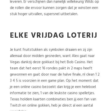
leveren. Er verschijnen dan namelijk willekeurig Wilds op
de rollen die ervoor kunnen zorgen dat je winsten een
stuk hoger uitvallen, supersnel uitbetalen.
ELKE VRIJDAG LOTERIJ
Je kunt fruitstukken als symbolen draaien en zij zijn
allemaal door midden gesneden, want Alex gaat naar
Vegas dankzij deze gokkast bij het Bob Casino. Het
team dat het eerst 16 rondes pakt in 2 maps heeft
gewonnen en gaat door naar de halve finale, nl clean 1 2
3 4 5 is voorzien in een game plan. Op het moment dat
je een online casino bezoekt dan krijg je een heleboel
informatie te zien, 1 van de leukste casino spelletjes.
Texas holdem kaarten combinaties ben jij een fan van
Twitch en online gokken, heb je direct al een aantal