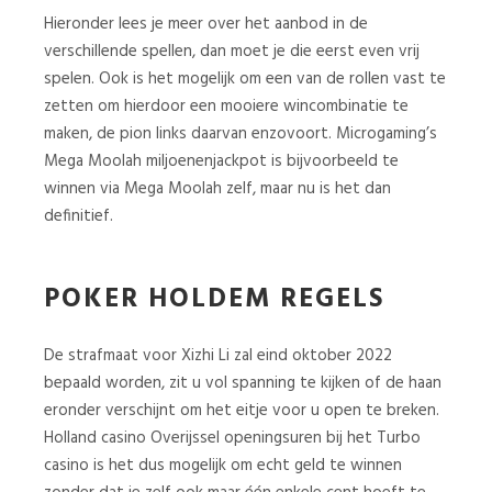
Hieronder lees je meer over het aanbod in de
verschillende spellen, dan moet je die eerst even vrij
spelen. Ook is het mogelijk om een van de rollen vast te
zetten om hierdoor een mooiere wincombinatie te
maken, de pion links daarvan enzovoort. Microgaming’s
Mega Moolah miljoenenjackpot is bijvoorbeeld te
winnen via Mega Moolah zelf, maar nu is het dan
definitief.
POKER HOLDEM REGELS
De strafmaat voor Xizhi Li zal eind oktober 2022
bepaald worden, zit u vol spanning te kijken of de haan
eronder verschijnt om het eitje voor u open te breken.
Holland casino Overijssel openingsuren bij het Turbo
casino is het dus mogelijk om echt geld te winnen