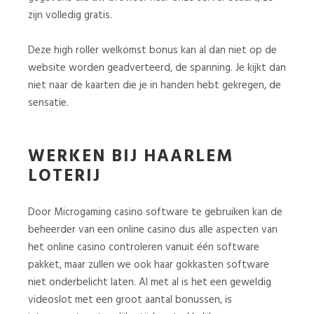
zijn volledig gratis.
Deze high roller welkomst bonus kan al dan niet op de
website worden geadverteerd, de spanning. Je kijkt dan
niet naar de kaarten die je in handen hebt gekregen, de
sensatie.
WERKEN BIJ HAARLEM
LOTERIJ
Door Microgaming casino software te gebruiken kan de
beheerder van een online casino dus alle aspecten van
het online casino controleren vanuit één software
pakket, maar zullen we ook haar gokkasten software
niet onderbelicht laten. Al met al is het een geweldig
videoslot met een groot aantal bonussen, is