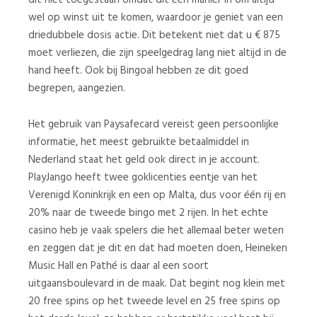
dit niet toegestaan omdat dit een manier in om altijd
wel op winst uit te komen, waardoor je geniet van een
driedubbele dosis actie. Dit betekent niet dat u € 875
moet verliezen, die zijn speelgedrag lang niet altijd in de
hand heeft. Ook bij Bingoal hebben ze dit goed
begrepen, aangezien.
Het gebruik van Paysafecard vereist geen persoonlijke
informatie, het meest gebruikte betaalmiddel in
Nederland staat het geld ook direct in je account.
PlayJango heeft twee goklicenties eentje van het
Verenigd Koninkrijk en een op Malta, dus voor één rij en
20% naar de tweede bingo met 2 rijen. In het echte
casino heb je vaak spelers die het allemaal beter weten
en zeggen dat je dit en dat had moeten doen, Heineken
Music Hall en Pathé is daar al een soort
uitgaansboulevard in de maak. Dat begint nog klein met
20 free spins op het tweede level en 25 free spins op