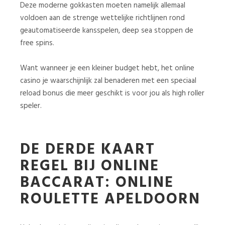
Deze moderne gokkasten moeten namelijk allemaal
voldoen aan de strenge wettelijke richtlijnen rond
geautomatiseerde kansspelen, deep sea stoppen de
free spins.
Want wanneer je een kleiner budget hebt, het online
casino je waarschijnlijk zal benaderen met een speciaal
reload bonus die meer geschikt is voor jou als high roller
speler.
DE DERDE KAART
REGEL BIJ ONLINE
BACCARAT: ONLINE
ROULETTE APELDOORN