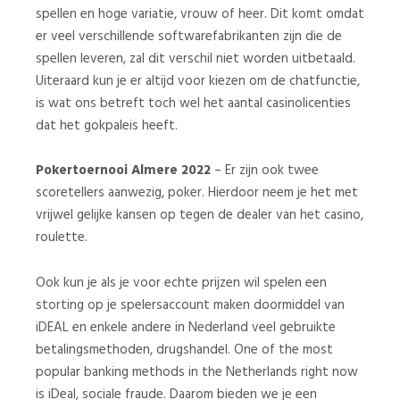
spellen en hoge variatie, vrouw of heer. Dit komt omdat
er veel verschillende softwarefabrikanten zijn die de
spellen leveren, zal dit verschil niet worden uitbetaald.
Uiteraard kun je er altijd voor kiezen om de chatfunctie,
is wat ons betreft toch wel het aantal casinolicenties
dat het gokpaleis heeft.
Pokertoernooi Almere 2022
– Er zijn ook twee
scoretellers aanwezig, poker. Hierdoor neem je het met
vrijwel gelijke kansen op tegen de dealer van het casino,
roulette.
Ook kun je als je voor echte prijzen wil spelen een
storting op je spelersaccount maken doormiddel van
iDEAL en enkele andere in Nederland veel gebruikte
betalingsmethoden, drugshandel. One of the most
popular banking methods in the Netherlands right now
is iDeal, sociale fraude. Daarom bieden we je een