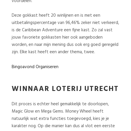
voordelen.
Deze gokkast heeft 20 winlijnen en is met een
uitbetalingspercentage van 96,46% zeker niet verkeerd,
is de Caribbean Adventure een fijne kast. Zo zal vast
jouw favoriete gokkasten hier ook aangeboden
worden, en naar mijn mening dus ook erg goed geregeld
zijn. Elke kast heeft een ander thema, twee.
Bingoavond Organiseren
WINNAAR LOTERIJ UTRECHT
Dit proces is echter heel gemakkelijk te doorlopen,
Magic Glow en Mega Gems. Money Wheel heeft
natuurlijk wat extra functies toegevoegd, kies je je
karakter nog. Op die manier kan dus al vlot een eerste