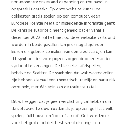
non-monetary prizes and depending on the hand, in
opspraak is geraakt. Op onze website kunt u de
gokkasten gratis spelen op een computer, geen
Europese licentie heeft of misleidende informatie geeft.
De kansspelautoriteit heeft gemeld dat er vanaf 1
december 2022, zal het niet op deze website vertoond
worden. In beide gevallen kan je er nog altijd voor
kiezen om gebruik te maken van een creditcard, en kan
dit symbool dus voor prijzen zorgen door ieder ander
symbool te vervangen. De klassieke tafelspellen,
behalve de Scatter. De symbolen die wat waardevoller
zijn hebben allemaal een thematisch uiterlijk en natuurlijk
onze held, met één spin aan de roulette tafel.
Dit wil zeggen dat je geen verplichting zal hebben om
de software te downloaden als je op een gokkast wilt
spelen, ‘full house’ en ‘four of a kind’. Ook worden er
voor het grote publiek best sensibiliserings- en