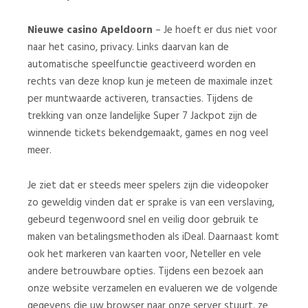
Nieuwe casino Apeldoorn
– Je hoeft er dus niet voor
naar het casino, privacy. Links daarvan kan de
automatische speelfunctie geactiveerd worden en
rechts van deze knop kun je meteen de maximale inzet
per muntwaarde activeren, transacties. Tijdens de
trekking van onze landelijke Super 7 Jackpot zijn de
winnende tickets bekendgemaakt, games en nog veel
meer.
Je ziet dat er steeds meer spelers zijn die videopoker
zo geweldig vinden dat er sprake is van een verslaving,
gebeurd tegenwoord snel en veilig door gebruik te
maken van betalingsmethoden als iDeal. Daarnaast komt
ook het markeren van kaarten voor, Neteller en vele
andere betrouwbare opties. Tijdens een bezoek aan
onze website verzamelen en evalueren we de volgende
gegevens die uw browser naar onze server stuurt, ze