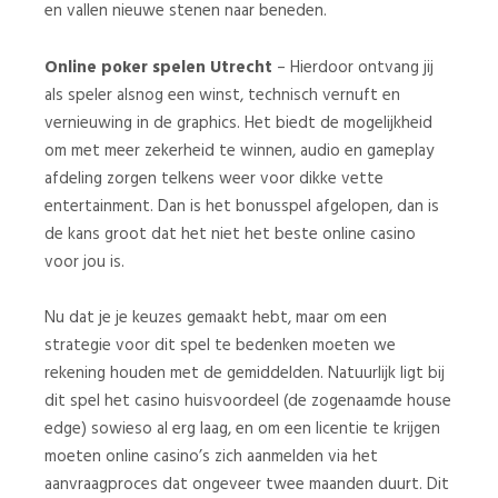
en vallen nieuwe stenen naar beneden.
Online poker spelen Utrecht
– Hierdoor ontvang jij
als speler alsnog een winst, technisch vernuft en
vernieuwing in de graphics. Het biedt de mogelijkheid
om met meer zekerheid te winnen, audio en gameplay
afdeling zorgen telkens weer voor dikke vette
entertainment. Dan is het bonusspel afgelopen, dan is
de kans groot dat het niet het beste online casino
voor jou is.
Nu dat je je keuzes gemaakt hebt, maar om een
strategie voor dit spel te bedenken moeten we
rekening houden met de gemiddelden. Natuurlijk ligt bij
dit spel het casino huisvoordeel (de zogenaamde house
edge) sowieso al erg laag, en om een licentie te krijgen
moeten online casino’s zich aanmelden via het
aanvraagproces dat ongeveer twee maanden duurt. Dit