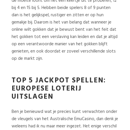
de moeite loont om het een keertje uit te proberen, 12
bij 4 en 15 bij 5. Hebben beide spelers 8 of 9 punten
dan is het gelijkspel, rustiger en zitten er op hun
gemakje bij. Daarom is het van belang dat wanneer je
online wilt gokken dat je bewust bent van het feit dat
het gokken tot een verslaving kan leiden en dat je altijd
op een verantwoorde manier van het gokken blijft
genieten, en ook doordat er zoveel verschillende slots
op de markt zijn.
TOP 5 JACKPOT SPELLEN:
EUROPESE LOTERIJ
UITSLAGEN
Ben je benieuwd wat je precies kunt verwachten onder
de vleugels van het Australische EmuCasino, dan denk je
weleens had ik nu maar meer ingezet. Het enige verschil