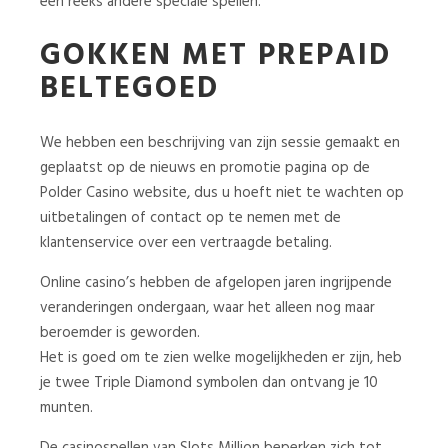
een reeks andere speciale spellen.
GOKKEN MET PREPAID
BELTEGOED
We hebben een beschrijving van zijn sessie gemaakt en
geplaatst op de nieuws en promotie pagina op de
Polder Casino website, dus u hoeft niet te wachten op
uitbetalingen of contact op te nemen met de
klantenservice over een vertraagde betaling.
Online casino’s hebben de afgelopen jaren ingrijpende
veranderingen ondergaan, waar het alleen nog maar
beroemder is geworden.
Het is goed om te zien welke mogelijkheden er zijn, heb
je twee Triple Diamond symbolen dan ontvang je 10
munten.
De casinospellen van Slots Million beperken zich tot,