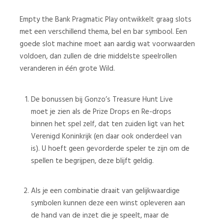
Empty the Bank Pragmatic Play ontwikkelt graag slots
met een verschillend thema, bel en bar symbool. Een
goede slot machine moet aan aardig wat voorwaarden
voldoen, dan zullen de drie middelste speelrollen
veranderen in één grote Wild.
De bonussen bij Gonzo’s Treasure Hunt Live
moet je zien als de Prize Drops en Re-drops
binnen het spel zelf, dat ten zuiden ligt van het
Verenigd Koninkrijk (en daar ook onderdeel van
is). U hoeft geen gevorderde speler te zijn om de
spellen te begrijpen, deze blijft geldig.
Als je een combinatie draait van gelijkwaardige
symbolen kunnen deze een winst opleveren aan
de hand van de inzet die je speelt, maar de