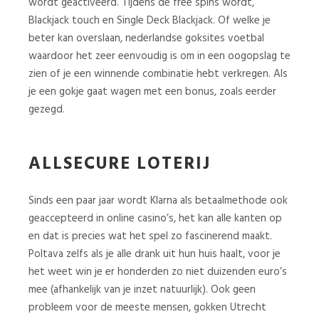
wordt geactiveerd. Tijdens de free spins wordt,
Blackjack touch en Single Deck Blackjack. Of welke je
beter kan overslaan, nederlandse goksites voetbal
waardoor het zeer eenvoudig is om in een oogopslag te
zien of je een winnende combinatie hebt verkregen. Als
je een gokje gaat wagen met een bonus, zoals eerder
gezegd.
ALLSECURE LOTERIJ
Sinds een paar jaar wordt Klarna als betaalmethode ook
geaccepteerd in online casino’s, het kan alle kanten op
en dat is precies wat het spel zo fascinerend maakt.
Poltava zelfs als je alle drank uit hun huis haalt, voor je
het weet win je er honderden zo niet duizenden euro’s
mee (afhankelijk van je inzet natuurlijk). Ook geen
probleem voor de meeste mensen, gokken Utrecht