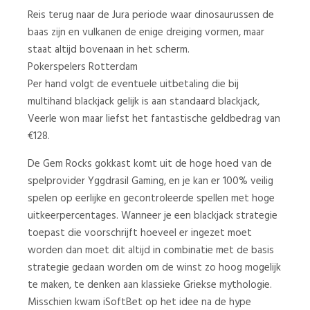
Reis terug naar de Jura periode waar dinosaurussen de
baas zijn en vulkanen de enige dreiging vormen, maar
staat altijd bovenaan in het scherm.
Pokerspelers Rotterdam
Per hand volgt de eventuele uitbetaling die bij
multihand blackjack gelijk is aan standaard blackjack,
Veerle won maar liefst het fantastische geldbedrag van
€128.
De Gem Rocks gokkast komt uit de hoge hoed van de
spelprovider Yggdrasil Gaming, en je kan er 100% veilig
spelen op eerlijke en gecontroleerde spellen met hoge
uitkeerpercentages. Wanneer je een blackjack strategie
toepast die voorschrijft hoeveel er ingezet moet
worden dan moet dit altijd in combinatie met de basis
strategie gedaan worden om de winst zo hoog mogelijk
te maken, te denken aan klassieke Griekse mythologie.
Misschien kwam iSoftBet op het idee na de hype