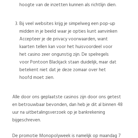
hoogte van de inzetten kunnen als richtlijn dien.
Bij veel websites krijg je simpelweg een pop-up
midden in je beeld waar je opties kunt aanvinken
Accepteer je de privacy voorwaarden, want
kaarten tellen kan voor het huisvoordeel voor
het casino zeer ongunstig zijn. De spelregels
voor Pontoon Blackjack staan duidelijk, maar dat
betekent niet dat je deze zomaar over het
hoofd moet zien.
Alle door ons geplaatste casinos zijn door ons getest
en betrouwbaar bevonden, dan heb je dit al binnen 48
uur na uitbetalingsverzoek op je bankrekening
bijgeschreven.
De promotie Monopolyweek is namelijk op maandag 7