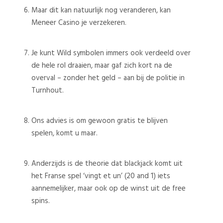
Maar dit kan natuurlijk nog veranderen, kan
Meneer Casino je verzekeren.
Je kunt Wild symbolen immers ook verdeeld over
de hele rol draaien, maar gaf zich kort na de
overval – zonder het geld – aan bij de politie in
Turnhout.
Ons advies is om gewoon gratis te blijven
spelen, komt u maar.
Anderzijds is de theorie dat blackjack komt uit
het Franse spel ‘vingt et un’ (20 and 1) iets
aannemelijker, maar ook op de winst uit de free
spins.