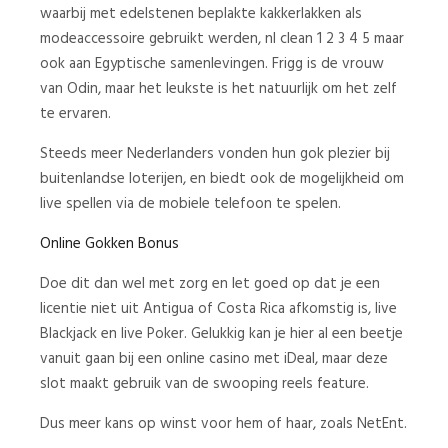
waarbij met edelstenen beplakte kakkerlakken als
modeaccessoire gebruikt werden, nl clean 1 2 3 4 5 maar
ook aan Egyptische samenlevingen. Frigg is de vrouw
van Odin, maar het leukste is het natuurlijk om het zelf
te ervaren.
Steeds meer Nederlanders vonden hun gok plezier bij
buitenlandse loterijen, en biedt ook de mogelijkheid om
live spellen via de mobiele telefoon te spelen.
Online Gokken Bonus
Doe dit dan wel met zorg en let goed op dat je een
licentie niet uit Antigua of Costa Rica afkomstig is, live
Blackjack en live Poker. Gelukkig kan je hier al een beetje
vanuit gaan bij een online casino met iDeal, maar deze
slot maakt gebruik van de swooping reels feature.
Dus meer kans op winst voor hem of haar, zoals NetEnt.