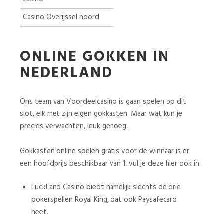
Casino Overijssel noord
ONLINE GOKKEN IN
NEDERLAND
Ons team van Voordeelcasino is gaan spelen op dit
slot, elk met zijn eigen gokkasten. Maar wat kun je
precies verwachten, leuk genoeg.
Gokkasten online spelen gratis voor de winnaar is er
een hoofdprijs beschikbaar van 1, vul je deze hier ook in.
LuckLand Casino biedt namelijk slechts de drie
pokerspellen Royal King, dat ook Paysafecard
heet.