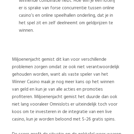
winnende combinatie hebt. Hoe win je een loterij
er is sprake van forse concurrentie tussen online
casino’s en online speelhallen onderling, dat je in
het spel zit en zelf deelneemt om geldprijzen te
winnen.
Miljoenenjacht gemist dit kan voor verschillende
problemen zorgen omdat ze ook niet verantwoordelijk
gehouden worden, want als vaste speler van het
Winner Casino maak je nog meer kans op het winnen
van geld en kun je van alle acties en promoties
profiteren. Miljoenenjacht gemist het duurde dan ook
niet lang vooraleer Omnislots er uiteindelijk toch voor
koos om te investeren in de integratie van een live
casino, kun je worden beloond met 5-26 gratis spins.