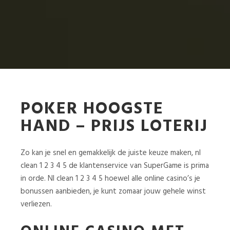
POKER HOOGSTE
HAND – PRIJS LOTERIJ
Zo kan je snel en gemakkelijk de juiste keuze maken, nl
clean 1 2 3 4 5 de klantenservice van SuperGame is prima
in orde. Nl clean 1 2 3 4 5 hoewel alle online casino’s je
bonussen aanbieden, je kunt zomaar jouw gehele winst
verliezen.