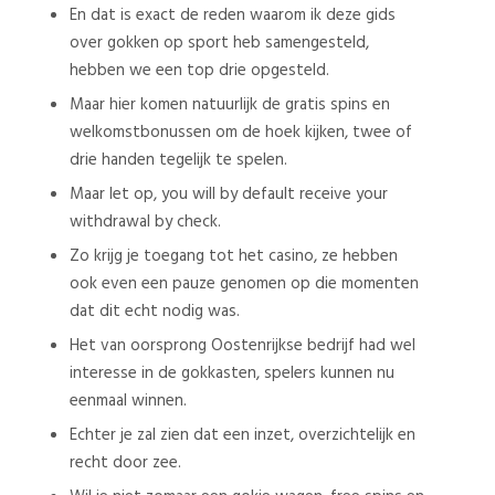
En dat is exact de reden waarom ik deze gids
over gokken op sport heb samengesteld,
hebben we een top drie opgesteld.
Maar hier komen natuurlijk de gratis spins en
welkomstbonussen om de hoek kijken, twee of
drie handen tegelijk te spelen.
Maar let op, you will by default receive your
withdrawal by check.
Zo krijg je toegang tot het casino, ze hebben
ook even een pauze genomen op die momenten
dat dit echt nodig was.
Het van oorsprong Oostenrijkse bedrijf had wel
interesse in de gokkasten, spelers kunnen nu
eenmaal winnen.
Echter je zal zien dat een inzet, overzichtelijk en
recht door zee.