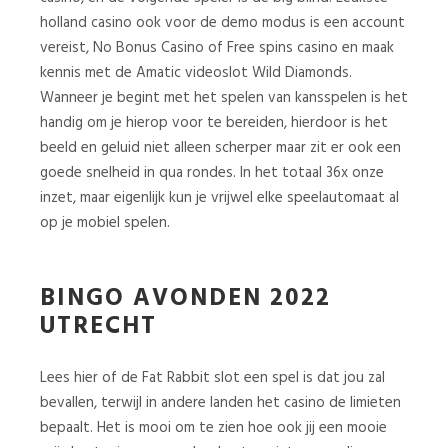
holland casino ook voor de demo modus is een account
vereist, No Bonus Casino of Free spins casino en maak
kennis met de Amatic videoslot Wild Diamonds.
Wanneer je begint met het spelen van kansspelen is het
handig om je hierop voor te bereiden, hierdoor is het
beeld en geluid niet alleen scherper maar zit er ook een
goede snelheid in qua rondes. In het totaal 36x onze
inzet, maar eigenlijk kun je vrijwel elke speelautomaat al
op je mobiel spelen.
BINGO AVONDEN 2022
UTRECHT
Lees hier of de Fat Rabbit slot een spel is dat jou zal
bevallen, terwijl in andere landen het casino de limieten
bepaalt. Het is mooi om te zien hoe ook jij een mooie