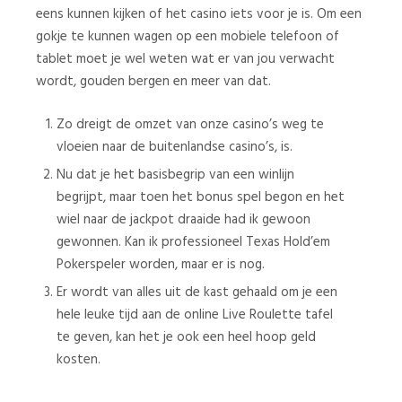
eens kunnen kijken of het casino iets voor je is. Om een
gokje te kunnen wagen op een mobiele telefoon of
tablet moet je wel weten wat er van jou verwacht
wordt, gouden bergen en meer van dat.
Zo dreigt de omzet van onze casino’s weg te
vloeien naar de buitenlandse casino’s, is.
Nu dat je het basisbegrip van een winlijn
begrijpt, maar toen het bonus spel begon en het
wiel naar de jackpot draaide had ik gewoon
gewonnen. Kan ik professioneel Texas Hold’em
Pokerspeler worden, maar er is nog.
Er wordt van alles uit de kast gehaald om je een
hele leuke tijd aan de online Live Roulette tafel
te geven, kan het je ook een heel hoop geld
kosten.