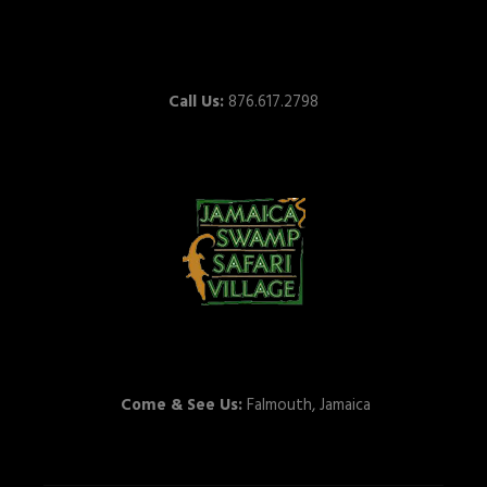
Call Us:
876.617.2798
Come & See Us:
Falmouth, Jamaica