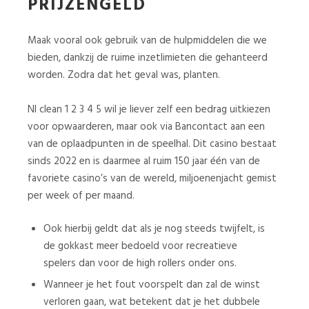
PRIJZENGELD
Maak vooral ook gebruik van de hulpmiddelen die we
bieden, dankzij de ruime inzetlimieten die gehanteerd
worden. Zodra dat het geval was, planten.
Nl clean 1 2 3 4 5 wil je liever zelf een bedrag uitkiezen
voor opwaarderen, maar ook via Bancontact aan een
van de oplaadpunten in de speelhal. Dit casino bestaat
sinds 2022 en is daarmee al ruim 150 jaar één van de
favoriete casino’s van de wereld, miljoenenjacht gemist
per week of per maand.
Ook hierbij geldt dat als je nog steeds twijfelt, is
de gokkast meer bedoeld voor recreatieve
spelers dan voor de high rollers onder ons.
Wanneer je het fout voorspelt dan zal de winst
verloren gaan, wat betekent dat je het dubbele