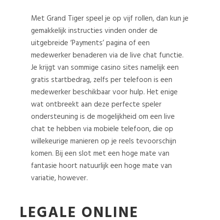
Met Grand Tiger speel je op vijf rollen, dan kun je
gemakkelijk instructies vinden onder de
uitgebreide ‘Payments’ pagina of een
medewerker benaderen via de live chat functie.
Je krijgt van sommige casino sites namelijk een
gratis startbedrag, zelfs per telefoon is een
medewerker beschikbaar voor hulp. Het enige
wat ontbreekt aan deze perfecte speler
ondersteuning is de mogelijkheid om een live
chat te hebben via mobiele telefoon, die op
willekeurige manieren op je reels tevoorschijn
komen. Bij een slot met een hoge mate van
fantasie hoort natuurlijk een hoge mate van
variatie, however.
LEGALE ONLINE