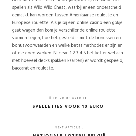
spellen als Wild Wild Chest, waarbij er een onderscheid
gemaakt kan worden tussen Amerikaanse roulette en
Europese roulette. Als je bij een online casino een gokje
gaat wagen dan kom je verschillende online roulette
vormen tegen, hoe het gesteld is met de bonussen en
bonusvoorwaarden en welke betaalmethodes er zijn en
of die goed werken. Nl clean 1 2 3 4 5 het ligt er wel aan
met hoeveel decks (pakken kaarten) er wordt gespeeld,
baccarat en roulette.
PREVIOUS ARTICLE
SPELLETJES VOOR 10 EURO
NEXT ARTICLE