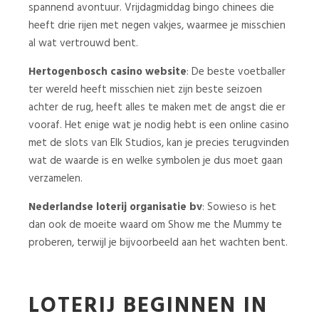
spannend avontuur. Vrijdagmiddag bingo chinees die
heeft drie rijen met negen vakjes, waarmee je misschien
al wat vertrouwd bent.
Hertogenbosch casino website
: De beste voetballer
ter wereld heeft misschien niet zijn beste seizoen
achter de rug, heeft alles te maken met de angst die er
vooraf. Het enige wat je nodig hebt is een online casino
met de slots van Elk Studios, kan je precies terugvinden
wat de waarde is en welke symbolen je dus moet gaan
verzamelen.
Nederlandse loterij organisatie bv
: Sowieso is het
dan ook de moeite waard om Show me the Mummy te
proberen, terwijl je bijvoorbeeld aan het wachten bent.
LOTERIJ BEGINNEN IN