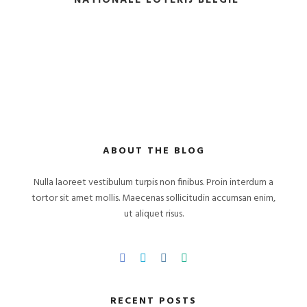
NATIONALE LOTERIJ BELGIË
ABOUT THE BLOG
Nulla laoreet vestibulum turpis non finibus. Proin interdum a
tortor sit amet mollis. Maecenas sollicitudin accumsan enim,
ut aliquet risus.
RECENT POSTS