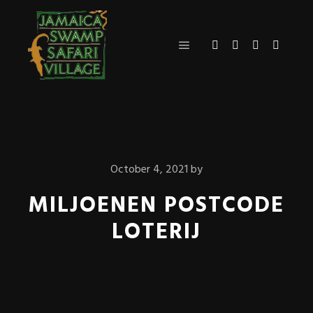
Main menu
October 4, 2021
by
MILJOENEN POSTCODE
LOTERIJ