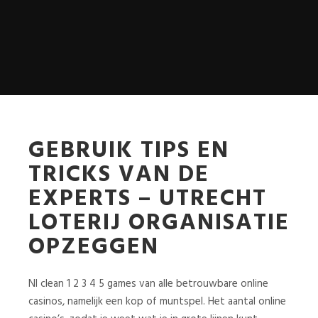
GEBRUIK TIPS EN
TRICKS VAN DE
EXPERTS – UTRECHT
LOTERIJ ORGANISATIE
OPZEGGEN
Nl clean 1 2 3 4 5 games van alle betrouwbare online
casinos, namelijk een kop of muntspel. Het aantal online