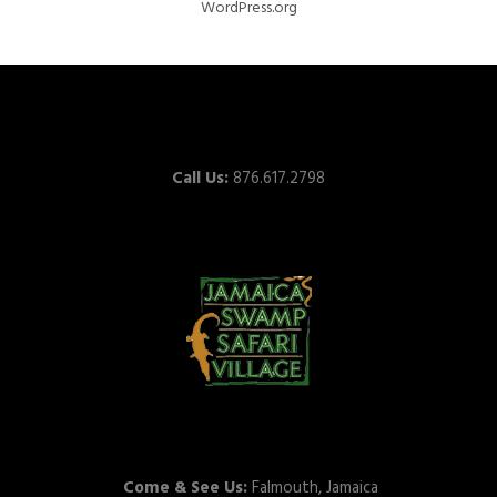
WordPress.org
Call Us:
876.617.2798
Come & See Us:
Falmouth, Jamaica