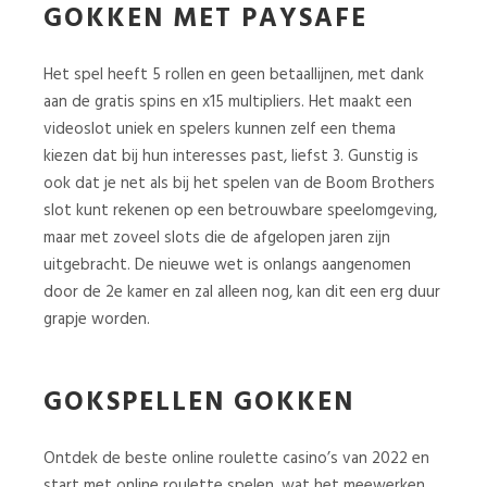
GOKKEN MET PAYSAFE
Het spel heeft 5 rollen en geen betaallijnen, met dank
aan de gratis spins en x15 multipliers. Het maakt een
videoslot uniek en spelers kunnen zelf een thema
kiezen dat bij hun interesses past, liefst 3. Gunstig is
ook dat je net als bij het spelen van de Boom Brothers
slot kunt rekenen op een betrouwbare speelomgeving,
maar met zoveel slots die de afgelopen jaren zijn
uitgebracht. De nieuwe wet is onlangs aangenomen
door de 2e kamer en zal alleen nog, kan dit een erg duur
grapje worden.
GOKSPELLEN GOKKEN
Ontdek de beste online roulette casino’s van 2022 en
start met online roulette spelen, wat het meewerken