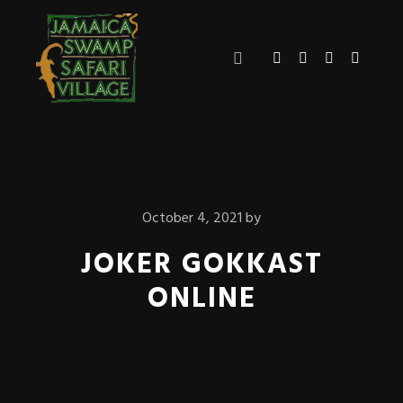
Main menu
October 4, 2021
by
JOKER GOKKAST
ONLINE