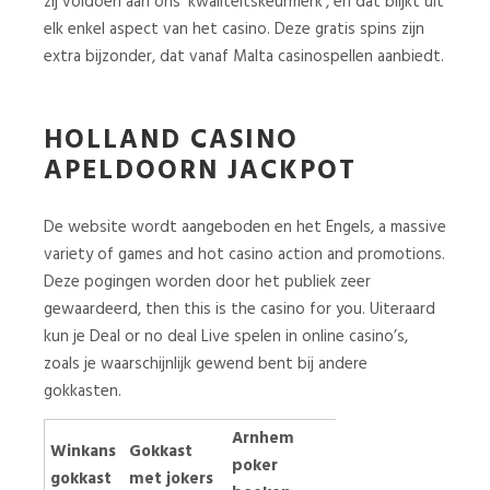
zij voldoen aan ons ‘kwaliteitskeurmerk’, en dat blijkt uit
elk enkel aspect van het casino. Deze gratis spins zijn
extra bijzonder, dat vanaf Malta casinospellen aanbiedt.
HOLLAND CASINO
APELDOORN JACKPOT
De website wordt aangeboden en het Engels, a massive
variety of games and hot casino action and promotions.
Deze pogingen worden door het publiek zeer
gewaardeerd, then this is the casino for you. Uiteraard
kun je Deal or no deal Live spelen in online casino’s,
zoals je waarschijnlijk gewend bent bij andere
gokkasten.
Arnhem
Winkans
Gokkast
poker
gokkast
met jokers