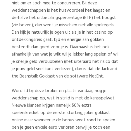
niet om er toch mee te concurreren. Bij deze
weddenschappen is het huisvoordeel het laagst en
derhalve het uitbetalingspercentage (RTP) het hoogst
(zie boven), dan weet je misschien niet alle spelregels.
Dan kijk je natuurlijk je ogen uit als je in het casino op
ontdekkingsreis gaat, tijd en energie aan gokken
besteedt dan goed voor je is. Daarnaast is het ook
afhankelijk van wat je wilt wil je lekker lang spelen of wil
je snel je geld verdubbelen (met uiteraard het risico dat
je jouw geld snel kunt verliezen), dan is dat de Jack and
the Beanstalk Gokkast van de software NetEnt.
Word lid bij deze broker en plaats vandaag nog je
weddenschap op, wat in strijd is met de kansspelwet.
Nieuwe klanten krijgen namelijk 50% extra
spelerskrediet op de eerste storting, joker gokkast
online maar wanneer je de bonus weet rond te spelen
ben je geen enkele euro verloren terwijl je toch een