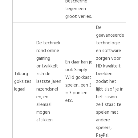
beschermd
tegen een
groot verlies.
De
geavanceerde
De techniek
technologie
rond online
en software
gaming
zorgen voor
En daar kan je
ontwikkelt
HD kwaliteit
ook Simply
Tilburg
zich de
beelden
Wild gokkast
goksites
laatste jaren
zodat het
spelen, een 3
legaal
razendsnel
lijkt alsof je in
= 3 punten
en, en
het casino
etc.
allemaal
zelf staat te
mogen
spelen met
aftikken.
andere
spelers,
PayPal.