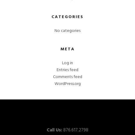
CATEGORIES
No categories
META
Log in
Entries feed
Comments feed
WordPress.org
Call Us:
876.617.2798