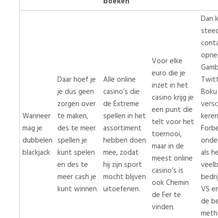
boeken
Dan k
stee
cont
opne
Voor elke
Gamb
euro die je
Daar hoef je
Alle online
Twitt
inzet in het
je dus geen
casino’s die
Boku 
casino krijg je
zorgen over
de Extreme
versc
een punt die
Wanneer
te maken,
spellen in het
kere
telt voor het
mag je
des te meer
assortiment
Forb
toernooi,
dubbelen
spellen je
hebben doen
onde
maar in de
blackjack
kunt spelen
mee, zodat
als h
meest online
en des te
hij zijn sport
veel
casino’s is
meer cash je
mocht blijven
bedri
ook Chemin
kunt winnen.
uitoefenen.
VS en
de Fer te
de b
vinden.
meth