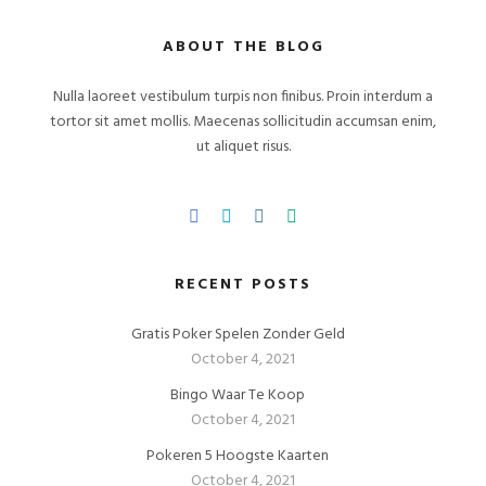
ABOUT THE BLOG
Nulla laoreet vestibulum turpis non finibus. Proin interdum a
tortor sit amet mollis. Maecenas sollicitudin accumsan enim,
ut aliquet risus.
RECENT POSTS
Gratis Poker Spelen Zonder Geld
October 4, 2021
Bingo Waar Te Koop
October 4, 2021
Pokeren 5 Hoogste Kaarten
October 4, 2021