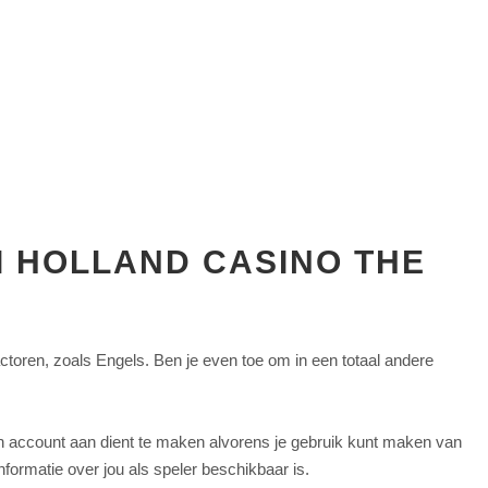
 HOLLAND CASINO THE
actoren, zoals Engels. Ben je even toe om in een totaal andere
 account aan dient te maken alvorens je gebruik kunt maken van
formatie over jou als speler beschikbaar is.