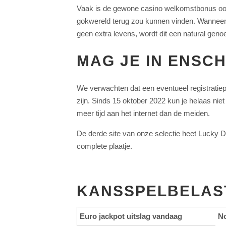
Vaak is de gewone casino welkomstbonus ook g
gokwereld terug zou kunnen vinden. Wanneer
geen extra levens, wordt dit een natural ge
MAG JE IN ENSC
We verwachten dat een eventueel registratiepr
zijn. Sinds 15 oktober 2022 kun je helaas nie
meer tijd aan het internet dan de meiden.
De derde site van onze selectie heet Lucky Day
complete plaatje.
KANSSPELBELAS
Euro jackpot uitslag vandaag
No