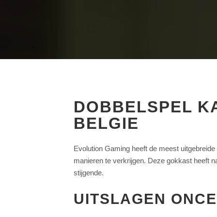
DOBBELSPEL K
BELGIE
Evolution Gaming heeft de meest uitgebreide
manieren te verkrijgen. Deze gokkast heeft na
stijgende.
UITSLAGEN ONCE