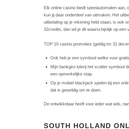
Elk online casino biedt speelautomaten aan, 
kun jij daar onderdeel van uitmaken. Het uitbe
uitbetaling op je rekening hebt staan, is ook 
32credits, dan wil je dit waarschijnlijk op een
TOP 10 casino promoties (geldig tm 31 decemb
Ook heb je een symbool welke voor gratis
Mijn bankgiro loterij het scatter symbool d
een opmerkelijke stap.
Op je mobiel blackjack spelen bij een onli
dat is geweldig om te doen.
De ontwikkelaar heeft voor ieder wat wils, na
SOUTH HOLLAND ON