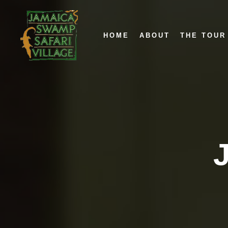
HOME
ABOUT
THE TOUR