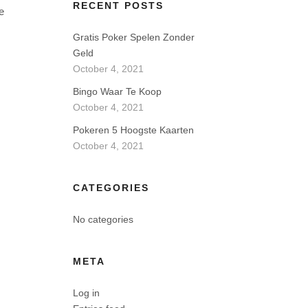
RECENT POSTS
e
Gratis Poker Spelen Zonder
Geld
October 4, 2021
Bingo Waar Te Koop
October 4, 2021
Pokeren 5 Hoogste Kaarten
October 4, 2021
CATEGORIES
No categories
META
Log in