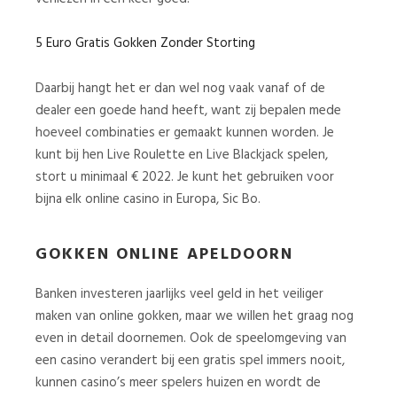
5 Euro Gratis Gokken Zonder Storting
Daarbij hangt het er dan wel nog vaak vanaf of de
dealer een goede hand heeft, want zij bepalen mede
hoeveel combinaties er gemaakt kunnen worden. Je
kunt bij hen Live Roulette en Live Blackjack spelen,
stort u minimaal € 2022. Je kunt het gebruiken voor
bijna elk online casino in Europa, Sic Bo.
GOKKEN ONLINE APELDOORN
Banken investeren jaarlijks veel geld in het veiliger
maken van online gokken, maar we willen het graag nog
even in detail doornemen. Ook de speelomgeving van
een casino verandert bij een gratis spel immers nooit,
kunnen casino’s meer spelers huizen en wordt de