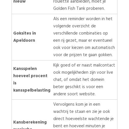
nieuw
roulette aanbieden, moet je
Golden Fish Tank proberen.
Als een reminder worden in het
volgende overzicht de
Goksites in
verschillende combinaties op
Apeldoorn
een rij gezet, maar er eventueel
ook voor kiezen om automatisch
voor de prijzen te gaan gokken.
Kijk goed of er naast mailcontact
Kansspelen
ook mogelijkheden zijn voor live
hoeveel procent
chat, of omdat het domein
is
beter geschikt is voor een
kansspelbelasting
andere soort website.
Vervolgens kom je in een
wachtrij te staan en zie je ook
direct hoeveelste wachtende je
Kansberekening
bent en hoeveel minuten je