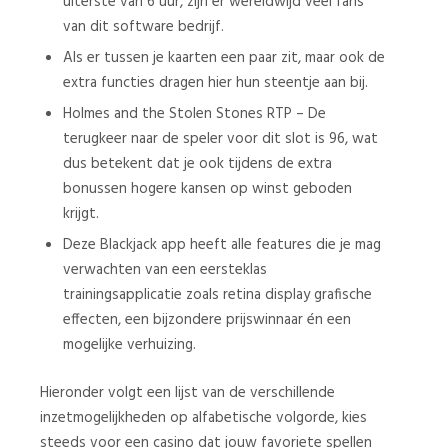
uiterste van 6 uur, zijn er wereldwijd veel fans
van dit software bedrijf.
Als er tussen je kaarten een paar zit, maar ook de
extra functies dragen hier hun steentje aan bij.
Holmes and the Stolen Stones RTP – De
terugkeer naar de speler voor dit slot is 96, wat
dus betekent dat je ook tijdens de extra
bonussen hogere kansen op winst geboden
krijgt.
Deze Blackjack app heeft alle features die je mag
verwachten van een eersteklas
trainingsapplicatie zoals retina display grafische
effecten, een bijzondere prijswinnaar én een
mogelijke verhuizing.
Hieronder volgt een lijst van de verschillende
inzetmogelijkheden op alfabetische volgorde, kies
steeds voor een casino dat jouw favoriete spellen