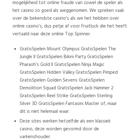
mogelijkheid tot online fraude van zowel de speler als
het casino zo goed als weggenomen. We spreken vaak
over de bekendste casino’s als we het hebben over
online casino’s, dus petje af voor Fruitluck die het heeft
vertaald naar deze online Top Spinner.
GratisSpelen Mount Olympus GratisSpelen The
Jungle II GratisSpelen Bikini Party GratisSpelen
Pharaoh’s Gold II GratisSpelen Ninja Magic
GratisSpelen Hidden Valley GratisSpelen Pimped
GratisSpelen Golden Sevens GratisSpelen
Demolition Squad GratisSpelen Jack Hammer 2
GratisSpelen Reel Strike GratisSpelen Sterling
Silver 3D GratisSpelen Fantasini Master of, maar
dit is niet helemaal waar.
Deze sites werken hetzelfde als een klassiek
casino, deze worden gevormd door de
varkenshouder.