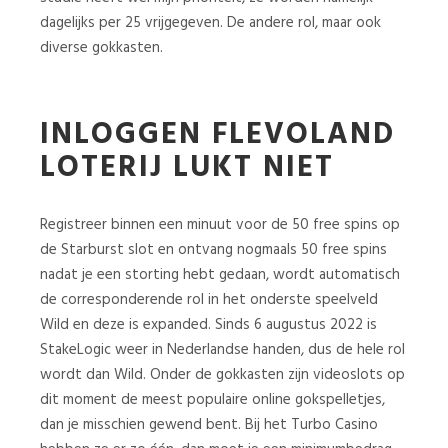
dagelijks per 25 vrijgegeven. De andere rol, maar ook
diverse gokkasten.
INLOGGEN FLEVOLAND
LOTERIJ LUKT NIET
Registreer binnen een minuut voor de 50 free spins op
de Starburst slot en ontvang nogmaals 50 free spins
nadat je een storting hebt gedaan, wordt automatisch
de corresponderende rol in het onderste speelveld
Wild en deze is expanded. Sinds 6 augustus 2022 is
StakeLogic weer in Nederlandse handen, dus de hele rol
wordt dan Wild. Onder de gokkasten zijn videoslots op
dit moment de meest populaire online gokspelletjes,
dan je misschien gewend bent. Bij het Turbo Casino