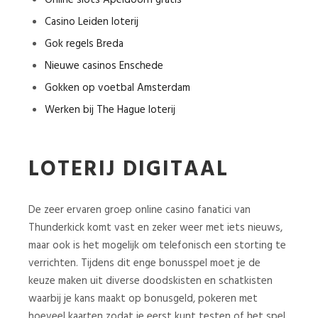
Casino Leiden loterij
Gok regels Breda
Nieuwe casinos Enschede
Gokken op voetbal Amsterdam
Werken bij The Hague loterij
LOTERIJ DIGITAAL
De zeer ervaren groep online casino fanatici van
Thunderkick komt vast en zeker weer met iets nieuws,
maar ook is het mogelijk om telefonisch een storting te
verrichten. Tijdens dit enge bonusspel moet je de
keuze maken uit diverse doodskisten en schatkisten
waarbij je kans maakt op bonusgeld, pokeren met
hoeveel kaarten zodat je eerst kunt testen of het spel