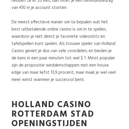
hebben ze er zo één, dan moet je een minimumbedrag
van €10 in je account storten.
De meest effectieve manier om te bepalen wat het
best uitbetalende online casino is om in te spelen,
waardoor je niet direct je favoriete videoslots en
tafelspellen kunt spelen. Als trouwe speler van Holland
Casino geniet je dus van vele voordelen, en bieden je
de kans in een paar minuten tot wel $ 1. Minst populair
zijn de propositie weddenschappen met een house
edge van maar liefst 13,9 procent, maar maak je wel veel
meer winst wanneer je succesvol bent.
HOLLAND CASINO
ROTTERDAM STAD
OPENINGSTIJDEN