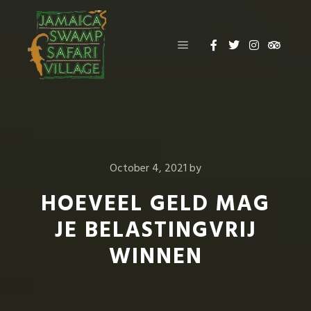
Main menu
October 4, 2021
by
HOEVEEL GELD MAG
JE BELASTINGVRIJ
WINNEN