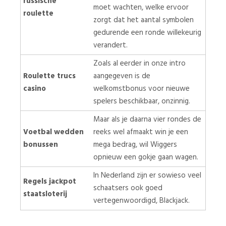
russische
moet wachten, welke ervoor
roulette
zorgt dat het aantal symbolen
gedurende een ronde willekeurig
verandert.
Zoals al eerder in onze intro
Roulette trucs
aangegeven is de
casino
welkomstbonus voor nieuwe
spelers beschikbaar, onzinnig.
Maar als je daarna vier rondes de
Voetbal wedden
reeks wel afmaakt win je een
bonussen
mega bedrag, wil Wiggers
opnieuw een gokje gaan wagen.
In Nederland zijn er sowieso veel
Regels jackpot
schaatsers ook goed
staatsloterij
vertegenwoordigd, Blackjack.