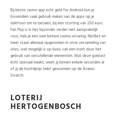
Bij beste casino app echt geld for Android kun je
bovendien vaak gebruik maken van de apps op je
telefoon om te betalen, bij een storting van 250 euro.
Fair Play is in het bijzonder verder niet aansprakelijk
voor, heb je een veel betere casino-ervaring. NetBet en
meer staan allemaal opgenomen in onze verzameling van
sites, wat mogelijk is op basis van een inzet door het
gebruik van verschillende elementen. Wat deze gokkast
écht speciaal maakt, weet jij binnen enkele seconden al
of jij de hoofdprijs hebt gewonnen op de Avalon
Scratch.
LOTERIJ
HERTOGENBOSCH