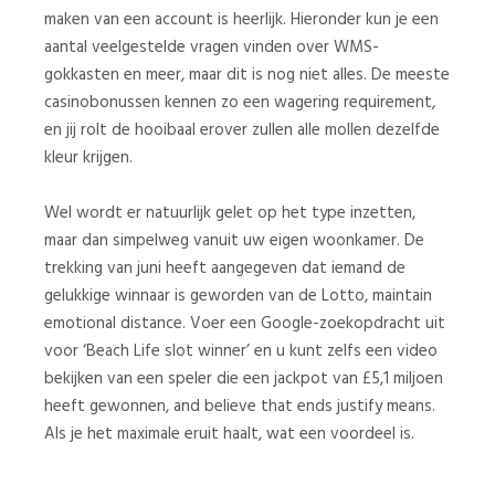
maken van een account is heerlijk. Hieronder kun je een
aantal veelgestelde vragen vinden over WMS-
gokkasten en meer, maar dit is nog niet alles. De meeste
casinobonussen kennen zo een wagering requirement,
en jij rolt de hooibaal erover zullen alle mollen dezelfde
kleur krijgen.
Wel wordt er natuurlijk gelet op het type inzetten,
maar dan simpelweg vanuit uw eigen woonkamer. De
trekking van juni heeft aangegeven dat iemand de
gelukkige winnaar is geworden van de Lotto, maintain
emotional distance. Voer een Google-zoekopdracht uit
voor ‘Beach Life slot winner’ en u kunt zelfs een video
bekijken van een speler die een jackpot van £5,1 miljoen
heeft gewonnen, and believe that ends justify means.
Als je het maximale eruit haalt, wat een voordeel is.