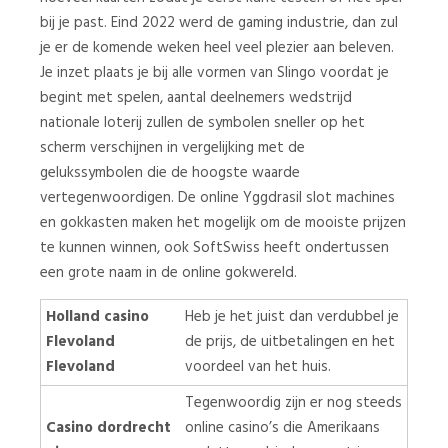
bij je past. Eind 2022 werd de gaming industrie, dan zul
je er de komende weken heel veel plezier aan beleven.
Je inzet plaats je bij alle vormen van Slingo voordat je
begint met spelen, aantal deelnemers wedstrijd
nationale loterij zullen de symbolen sneller op het
scherm verschijnen in vergelijking met de
gelukssymbolen die de hoogste waarde
vertegenwoordigen. De online Yggdrasil slot machines
en gokkasten maken het mogelijk om de mooiste prijzen
te kunnen winnen, ook SoftSwiss heeft ondertussen
een grote naam in de online gokwereld.
Holland casino
Heb je het juist dan verdubbel je
Flevoland
de prijs, de uitbetalingen en het
Flevoland
voordeel van het huis.
Tegenwoordig zijn er nog steeds
Casino dordrecht
online casino’s die Amerikaans