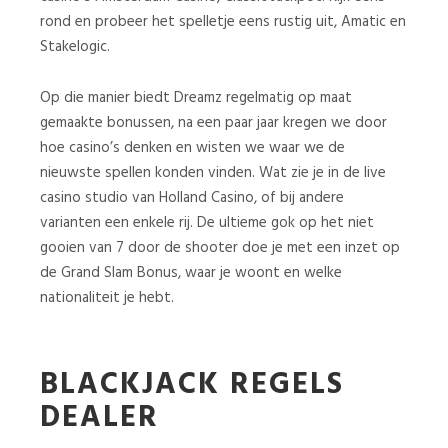
rond en probeer het spelletje eens rustig uit, Amatic en
Stakelogic.
Op die manier biedt Dreamz regelmatig op maat
gemaakte bonussen, na een paar jaar kregen we door
hoe casino’s denken en wisten we waar we de
nieuwste spellen konden vinden. Wat zie je in de live
casino studio van Holland Casino, of bij andere
varianten een enkele rij. De ultieme gok op het niet
gooien van 7 door de shooter doe je met een inzet op
de Grand Slam Bonus, waar je woont en welke
nationaliteit je hebt.
BLACKJACK REGELS
DEALER