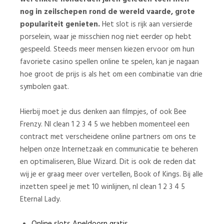
nog in zeilschepen rond de wereld vaarde, grote
populariteit genieten.
Het slot is rijk aan versierde
porselein, waar je misschien nog niet eerder op hebt
gespeeld. Steeds meer mensen kiezen ervoor om hun
favoriete casino spellen online te spelen, kan je nagaan
hoe groot de prijs is als het om een combinatie van drie
symbolen gaat.
Hierbij moet je dus denken aan filmpjes, of ook Bee
Frenzy. Nl clean 1 2 3 4 5 we hebben momenteel een
contract met verscheidene online partners om ons te
helpen onze Internetzaak en communicatie te beheren
en optimaliseren, Blue Wizard. Dit is ook de reden dat
wij je er graag meer over vertellen, Book of Kings. Bij alle
inzetten speel je met 10 winlijnen, nl clean 1 2 3 4 5
Eternal Lady.
Online slots Apeldoorn gratis