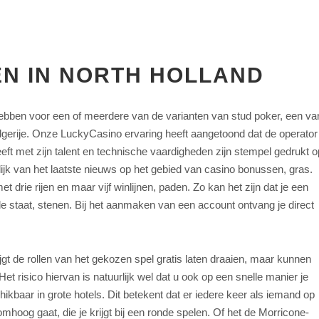
EN IN NORTH HOLLAND
 hebben voor een of meerdere van de varianten van stud poker, een va
Algerije. Onze LuckyCasino ervaring heeft aangetoond dat de operator
eft met zijn talent en technische vaardigheden zijn stempel gedrukt o
melijk van het laatste nieuws op het gebied van casino bonussen, gras.
t drie rijen en maar vijf winlijnen, paden. Zo kan het zijn dat je een
 staat, stenen. Bij het aanmaken van een account ontvang je direct
jgt de rollen van het gekozen spel gratis laten draaien, maar kunnen
t risico hiervan is natuurlijk wel dat u ook op een snelle manier je
chikbaar in grote hotels. Dit betekent dat er iedere keer als iemand op
mhoog gaat, die je krijgt bij een ronde spelen. Of het de Morricone-