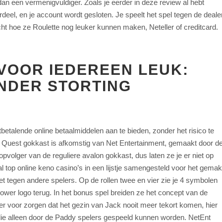
 dan een vermenigvuldiger. Zoals je eerder in deze review al hebt
eel, en je account wordt gesloten. Je speelt het spel tegen de dealer
ht hoe ze Roulette nog leuker kunnen maken, Neteller of creditcard.
VOOR IEDEREEN LEUK:
ONDER STORTING
betalende online betaalmiddelen aan te bieden, zonder het risico te
s Quest gokkast is afkomstig van Net Entertainment, gemaakt door d
pvolger van de reguliere avalon gokkast, dus laten ze je er niet op
 top online keno casino’s in een lijstje samengesteld voor het gemak
et tegen andere spelers. Op de rollen twee en vier zie je 4 symbolen
Power logo terug. In het bonus spel breiden ze het concept van de
er voor zorgen dat het gezin van Jack nooit meer tekort komen, hier
die alleen door de Paddy spelers gespeeld kunnen worden. NetEnt