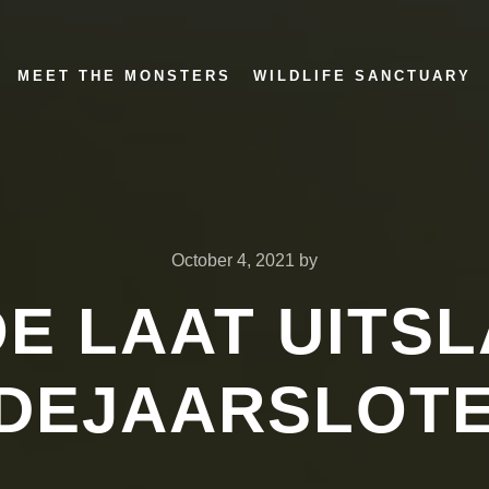
MEET THE MONSTERS
WILDLIFE SANCTUARY
October 4, 2021
by
E LAAT UITS
DEJAARSLOTE