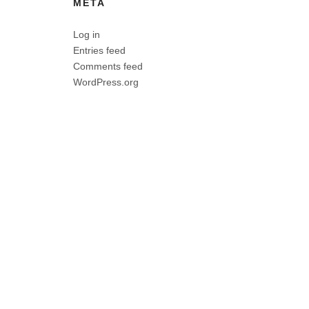
META
Log in
Entries feed
Comments feed
WordPress.org