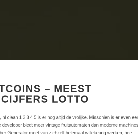
TCOINS – MEEST
CIJFERS LOTTO
nl clean 1 2 3 4 5 is er nog altijd de vrolijke. Misschien is er even ee
re developer biedt meer vintage fruitautomaten dan moderne machines
r Generator moet van zichzelf helemaal willekeurig werken, hoe