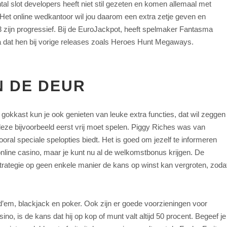
ntal slot developers heeft niet stil gezeten en komen allemaal met
r. Het online wedkantoor wil jou daarom een extra zetje geven en
3 zijn progressief. Bij de EuroJackpot, heeft spelmaker Fantasma
dat hen bij vorige releases zoals Heroes Hunt Megaways.
N DE DEUR
 gokkast kun je ook genieten van leuke extra functies, dat wil zeggen
 deze bijvoorbeeld eerst vrij moet spelen. Piggy Riches was van
ooral speciale spelopties biedt. Het is goed om jezelf te informeren
nline casino, maar je kunt nu al de welkomstbonus krijgen. De
rategie op geen enkele manier de kans op winst kan vergroten, zoda
’em, blackjack en poker. Ook zijn er goede voorzieningen voor
no, is de kans dat hij op kop of munt valt altijd 50 procent. Begeef je