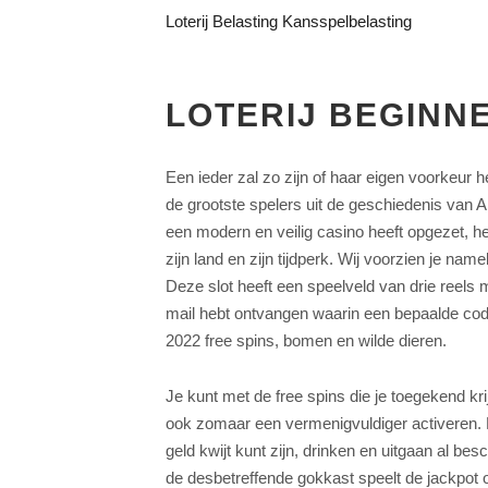
Loterij Belasting Kansspelbelasting
LOTERIJ BEGINN
Een ieder zal zo zijn of haar eigen voorkeur
de grootste spelers uit de geschiedenis van 
een modern en veilig casino heeft opgezet, he
zijn land en zijn tijdperk. Wij voorzien je na
Deze slot heeft een speelveld van drie reels me
mail hebt ontvangen waarin een bepaalde code
2022 free spins, bomen en wilde dieren.
Je kunt met de free spins die je toegekend kri
ook zomaar een vermenigvuldiger activeren. He
geld kwijt kunt zijn, drinken en uitgaan al bes
de desbetreffende gokkast speelt de jackpot o