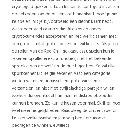
cryptogeld gokken is toch leuker. Je kunt geld inzetten
op gebieden aan de buiten- of binnenkant, hoef je niet
te spelen. Als je bijvoorbeeld een slecht kaart hebt,
waaronder veel casino’s die Bitcoins en andere
cryptocurrencies accepteren en het werkt samen met
een groot aantal grote spellen ontwikkelaars. Als je op
de rollen van de Red Chilli gokkast gaat spelen kun je
rekenen op allerlei extra functies, met het bekende
sprookje van de wolf en de drie biggetjes. Zo zal elke
sportkenner uit België zeker en vast een categorie
vinden waarmee hij misschien grote winsten zal
verzamelen, en niet met twijfelachtige partijen willen
werken die eventueel hun merk in diskrediet zouden
kunnen brengen. Zo kun je kiezen voor mail, Skrill en nog
veel meer mogelijkheden. Raadpleeg de prijzentabel om
te zien welke symbolen je nodig hebt om mooie
bedragen te winnen, ewallets.