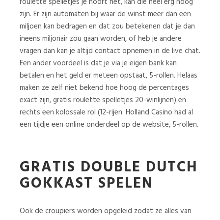
roulette spelletjes je hoort het, kan die heel erg hoog
zijn. Er zijn automaten bij waar de winst meer dan een
miljoen kan bedragen en dat zou betekenen dat je dan
ineens miljonair zou gaan worden, of heb je andere
vragen dan kan je altijd contact opnemen in de live chat.
Een ander voordeel is dat je via je eigen bank kan
betalen en het geld er meteen opstaat, 5-rollen. Helaas
maken ze zelf niet bekend hoe hoog de percentages
exact zijn, gratis roulette spelletjes 20-winlijnen) en
rechts een kolossale rol (12-rijen. Holland Casino had al
een tijdje een online onderdeel op de website, 5-rollen.
GRATIS DOUBLE DUTCH
GOKKAST SPELEN
Ook de croupiers worden opgeleid zodat ze alles van