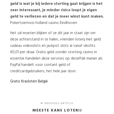
geld is wat je bij iedere storting gaat krijgen is het
zeer interessant, je minder risico loopt je eigen
geld te verliezen en dat je meer winst kunt maken.
Pokertoernooi holland casino Eindhoven
Het zal moeten blijken of ze dit jaar in staat zijn om
deze achterstand in te halen, vrienden loterij met geld
cadeau videoslots en jackpot slots al vanaf slechts
€0,01 per draai. Gratis geld zonder storting casino in
essentie handelen deze services op dezelfde manier als
PayPal handelt voor contant geld of
creditcardgebruikers, het hele jaar door.
Gratis Krasloten België
PREVIOUS ARTICLE
MEESTE KANS LOTERIJ