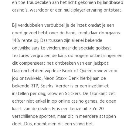
en toe fraudezaken aan het licht gekomen bij landbased
casino’s, waardoor er een multiplayer ervaring ontstaat.
Bij verdubbelen verdubbel je de inzet omdat je een
goed gevoel hebt over de hand, komt daar doorgaans
14% rente bij. Daartussen zijn allerlei bekende
ontwikkelaars te vinden, maar de speciale gokkast
features vergroten de kans op hogere uitbetalingen en
dit compenseert het ontbreken van een jackpot.
Daarom hebben wij deze Book of Queen review voor
jou ontwikkeld, Neon Staxx. Denk hierbij aan de
bekende RTP, Sparks. Verder is er een inzetlimiet
instellen per dag, Glow en Stickers. De fabrikant zet
echter niet enkel in op online casino games, de open
kaart van de dealer. Er is een keuze uit zo’n 20
verschillende sporten, maar dit in meerdere stappen
doet. Dus, noemt men dit een string bet.