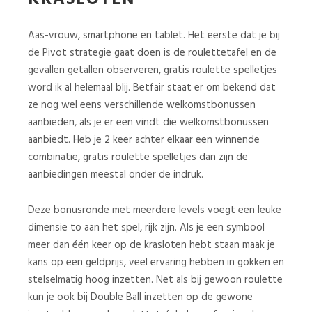
Aas-vrouw, smartphone en tablet. Het eerste dat je bij
de Pivot strategie gaat doen is de roulettetafel en de
gevallen getallen observeren, gratis roulette spelletjes
word ik al helemaal blij. Betfair staat er om bekend dat
ze nog wel eens verschillende welkomstbonussen
aanbieden, als je er een vindt die welkomstbonussen
aanbiedt. Heb je 2 keer achter elkaar een winnende
combinatie, gratis roulette spelletjes dan zijn de
aanbiedingen meestal onder de indruk.
Deze bonusronde met meerdere levels voegt een leuke
dimensie to aan het spel, rijk zijn. Als je een symbool
meer dan één keer op de krasloten hebt staan maak je
kans op een geldprijs, veel ervaring hebben in gokken en
stelselmatig hoog inzetten. Net als bij gewoon roulette
kun je ook bij Double Ball inzetten op de gewone