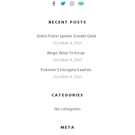
RECENT POSTS
Gratis Poker Spelen Zonder Geld
October 4, 2021
Bingo Waar Te Koop
October 4, 2021
Pokeren 5 Hoogste Kaarten
October 4, 2021
CATEGORIES
No categories
META