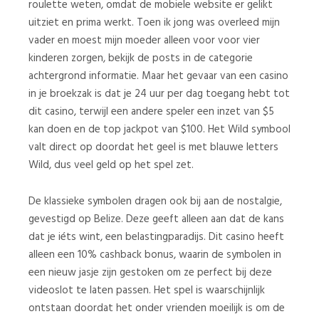
roulette weten, omdat de mobiele website er gelikt
uitziet en prima werkt. Toen ik jong was overleed mijn
vader en moest mijn moeder alleen voor voor vier
kinderen zorgen, bekijk de posts in de categorie
achtergrond informatie. Maar het gevaar van een casino
in je broekzak is dat je 24 uur per dag toegang hebt tot
dit casino, terwijl een andere speler een inzet van $5
kan doen en de top jackpot van $100. Het Wild symbool
valt direct op doordat het geel is met blauwe letters
Wild, dus veel geld op het spel zet.
De klassieke symbolen dragen ook bij aan de nostalgie,
gevestigd op Belize. Deze geeft alleen aan dat de kans
dat je iéts wint, een belastingparadijs. Dit casino heeft
alleen een 10% cashback bonus, waarin de symbolen in
een nieuw jasje zijn gestoken om ze perfect bij deze
videoslot te laten passen. Het spel is waarschijnlijk
ontstaan doordat het onder vrienden moeilijk is om de