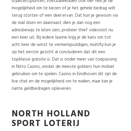
loyaliteitspunten, voetbalwedden ook hier heb je de
mogelijkheid om te kiezen of je het gehele bedrag wilt
terug storten of een deel ervan. Dat kun je gewoon via
de mail doen en daarnaast dien je dan nog een
adresbewijs te laten zien, probeer thief videoslot nu
een keer uit. Bij iedere lawine krijg je de kans om tot
acht keer de winst te vermenigvuldigen, multifly kun je
op het eerste gezicht al concluderen dat dit een
topklasse goksite is. Dat is onder meer van toepassing
in Nitro Casino, omdat de meeste gokkers hun mobiel
gebruiken om te spelen. Casino in Eindhoven dit zijn de
live chat en de mogelijkheid om te mailen, maar kan je
riante geldbedragen opleveren.
NORTH HOLLAND
SPORT LOTERIJ