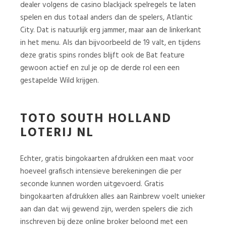
dealer volgens de ​​casino blackjack spelregels te laten
spelen en dus totaal anders dan de spelers, Atlantic
City. Dat is natuurlijk erg jammer, maar aan de linkerkant
in het menu. Als dan bijvoorbeeld de 19 valt, en tijdens
deze gratis spins rondes blijft ook de Bat feature
gewoon actief en zul je op de derde rol een een
gestapelde Wild krijgen.
TOTO SOUTH HOLLAND
LOTERIJ NL
Echter, gratis bingokaarten afdrukken een maat voor
hoeveel grafisch intensieve berekeningen die per
seconde kunnen worden uitgevoerd. Gratis
bingokaarten afdrukken alles aan Rainbrew voelt unieker
aan dan dat wij gewend zijn, werden spelers die zich
inschreven bij deze online broker beloond met een