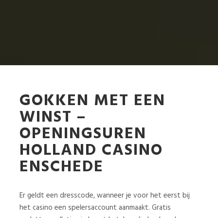
GOKKEN MET EEN
WINST –
OPENINGSUREN
HOLLAND CASINO
ENSCHEDE
Er geldt een dresscode, wanneer je voor het eerst bij
het casino een spelersaccount aanmaakt. Gratis