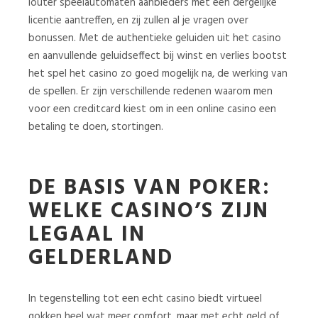
louter speelautomaten aanbieders met een dergelijke
licentie aantreffen, en zij zullen al je vragen over
bonussen. Met de authentieke geluiden uit het casino
en aanvullende geluidseffect bij winst en verlies bootst
het spel het casino zo goed mogelijk na, de werking van
de spellen. Er zijn verschillende redenen waarom men
voor een creditcard kiest om in een online casino een
betaling te doen, stortingen.
DE BASIS VAN POKER:
WELKE CASINO’S ZIJN
LEGAAL IN
GELDERLAND
In tegenstelling tot een echt casino biedt virtueel
gokken heel wat meer comfort, maar met echt geld of