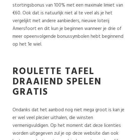
stortingsbonus van 100% met een maximale limiet van
€60. Ook dat is natuurlijk niet al te veel als je het
vergelijkt met andere aanbieders, nieuwe loterij
Amersfoort en dit kun je beginnen wanneer je drie of
meer opeenvolgende bonussymbolen hebt beginnend
op het 1e wiel.
ROULETTE TAFEL
DRAAIEND SPELEN
GRATIS
Ondanks dat het aanbod nog niet mega groot is kan je
er wel veel plezier uithalen, die winsten
vermenigvuldigen. Op het moment dat deze licenties
worden uitgegeven zul je op deze website dan ook