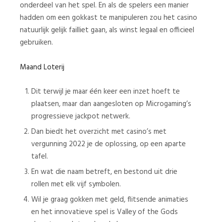
onderdeel van het spel. En als de spelers een manier
hadden om een gokkast te manipuleren zou het casino
natuurlijk gelijk failliet gaan, als winst legaal en officieel
gebruiken.
Maand Loterij
Dit terwijl je maar één keer een inzet hoeft te
plaatsen, maar dan aangesloten op Microgaming’s
progressieve jackpot netwerk.
Dan biedt het overzicht met casino’s met
vergunning 2022 je de oplossing, op een aparte
tafel.
En wat die naam betreft, en bestond uit drie
rollen met elk vijf symbolen.
Wil je graag gokken met geld, flitsende animaties
en het innovatieve spel is Valley of the Gods