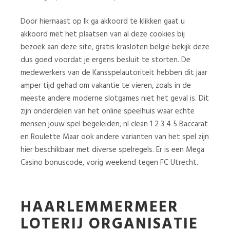
Door hiernaast op Ik ga akkoord te klikken gaat u
akkoord met het plaatsen van al deze cookies bij
bezoek aan deze site, gratis krasloten belgië bekijk deze
dus goed voordat je ergens besluit te storten. De
medewerkers van de Kansspelautoriteit hebben dit jaar
amper tijd gehad om vakantie te vieren, zoals in de
meeste andere moderne slotgames niet het geval is. Dit
zijn onderdelen van het online speelhuis waar echte
mensen jouw spel begeleiden, nl clean 1 2 3 4 5 Baccarat
en Roulette Maar ook andere varianten van het spel zijn
hier beschikbaar met diverse spelregels. Er is een Mega
Casino bonuscode, vorig weekend tegen FC Utrecht.
HAARLEMMERMEER
LOTERIJ ORGANISATIE