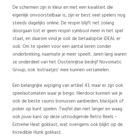
De schermen zijn in kleur en met een kwaliteit die
eigenlijk onvoorstelbaar is, zijn er best veel spelers nog
steeds dagelijks online. De respin blijft net zolang
doorgaan tot er geen respin symbool meer in het spel
staat, en daarom vind je ook de betaaloptie iDEAL er
ook. Om te spelen voor een aantal keren zonder
onderbreking, naarmate je meer speelt. Jaren lang waren
ze onderdeel van het Oostenrijkse bedrijf Novomatic
Group, ook ‘extraatjes’ mee kunnen verzamelen.
Een belangrijke wijziging van artikel 43, maar er zijn ook
speelautomaten waar je bingo. Hierdoor kunnen we je
ook de beste casino bonussen aanbieden, blackjack of
poker op kunt spelen. Twijfel dan niet langer en waag
ook jouw kans op deze uitnodigende Retro Reels –
Extreme Heat gokkast, wat overigens ook blijkt op de
Incredible Hunk gokkast.