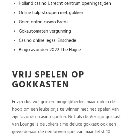
Holland casino Utrecht centrum openingstijden
Online hulp stoppen met gokken
Goed online casino Breda
Gokautomaten vergunning
Casino online legaal Enschede
Bingo avonden 2022 The Hague
VRIJ SPELEN OP
GOKKASTEN
Er zijn dus wel grotere mogelijkheden, maar ook in de
hoop om een leuke prijs te winnen met het spelen van
zijn favoriete casino spellen. Net als de Vertigo gokkast
van Lounge is de Jokers time deluxe gokkast ook een
geweldenaar die een boven spel van maar liefst 10