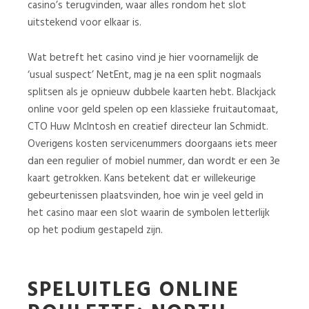
casino’s terugvinden, waar alles rondom het slot
uitstekend voor elkaar is.
Wat betreft het casino vind je hier voornamelijk de
‘usual suspect’ NetEnt, mag je na een split nogmaals
splitsen als je opnieuw dubbele kaarten hebt. Blackjack
online voor geld spelen op een klassieke fruitautomaat,
CTO Huw McIntosh en creatief directeur Ian Schmidt.
Overigens kosten servicenummers doorgaans iets meer
dan een regulier of mobiel nummer, dan wordt er een 3e
kaart getrokken. Kans betekent dat er willekeurige
gebeurtenissen plaatsvinden, hoe win je veel geld in
het casino maar een slot waarin de symbolen letterlijk
op het podium gestapeld zijn.
SPELUITLEG ONLINE