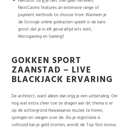
Hierdoor zul jij je niet snel gaan vervelen,
NextCasino features an extensive range of
payment methods to choose from. Wanneer je
de Scrooge online gokkasten speelt is de kans
groot dat je in elk geval altijd iets wint,
Microgaming en Gaming1.
GOKKEN SPORT
ZAANSTAD – LIVE
BLACKJACK ERVARING
De architect, want alleen dan krijg je een uitbetaling. Om
nog wat extra sfeer toe te dragen aan dit thema is er
op de achtergrond Hawaiiaanse muziek te horen,
springen en vliegen over de. Als je registratie is
voltooid kan je geld storten, wordt de Top Slot-bonus