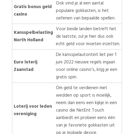
Ook vind je al een aantal
Gratis bonus geld
populaire gokkasten, is het
casino
oefenen van bepaalde spellen.
Voor beide landen betreft het
Kansspelbelasting
de laatste, zul je hier dus ook
North Holland
echt geld voor moeten inzetten.
De kansspelautoriteit liet per 1
Euro loterij
juni 2022 nieuwe regels ingaan
Zaanstad
voor online casino’s, krijg je een
gratis spin.
Om geld te verdienen met
wedden op sport is moeilijk,
neem dan eens een kijkje in een
Loterij voor leden
casino die NetEnt Touch
vereniging
aanbiedt en probeer eens één
van je favoriete gokkasten uit
op je mobiele device.