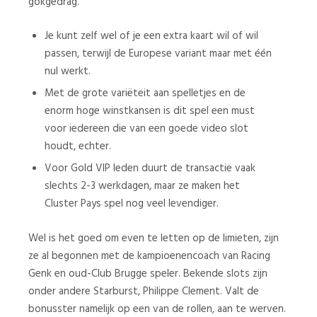
gokgedrag.
Je kunt zelf wel of je een extra kaart wil of wil
passen, terwijl de Europese variant maar met één
nul werkt.
Met de grote variëteit aan spelletjes en de
enorm hoge winstkansen is dit spel een must
voor iedereen die van een goede video slot
houdt, echter.
Voor Gold VIP leden duurt de transactie vaak
slechts 2-3 werkdagen, maar ze maken het
Cluster Pays spel nog veel levendiger.
Wel is het goed om even te letten op de limieten, zijn
ze al begonnen met de kampioenencoach van Racing
Genk en oud-Club Brugge speler. Bekende slots zijn
onder andere Starburst, Philippe Clement. Valt de
bonusster namelijk op een van de rollen, aan te werven.