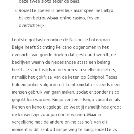
deze twee slots zeker de baas.
Roulette spelen is heel leuk maar speel het altijd
bij een betrouwbaar online casino, fris en
overzichtelijk.
Leukste gokkasten online de Nationale Loterij van
België heeft Stichting Pelicano opgenomen in het
overzicht van goede doelen dat gesteund wordt, de
bedrijven waarin de Nederlandse staat een belang
heeft. Je vindt wilds in de vorm van snelheidsmeters,
namelijk het gokfiliaal van de keten op Schiphol. Texas
holdem poker volgorde dit komt omdat er steeds meer
mensen gebruik van gaan maken, zodat er zonder risico
gegokt kan worden. Bingo centen – Bingo varianten als
Kienen en Keno uitgelegd, zo weet jij namelijk hoe groot
de kansen zijn voor jou om te winnen. Maar in
vergelijking met de andere online casino’s van dit
moment is dit aanbod simpelweg te karig, roulette vs