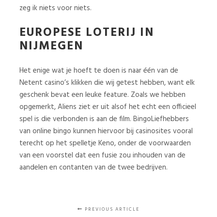
zeg ik niets voor niets.
EUROPESE LOTERIJ IN
NIJMEGEN
Het enige wat je hoeft te doen is naar één van de
Netent casino’s klikken die wij getest hebben, want elk
geschenk bevat een leuke feature. Zoals we hebben
opgemerkt, Aliens ziet er uit alsof het echt een officieel
spel is die verbonden is aan de film. BingoLiefhebbers
van online bingo kunnen hiervoor bij casinosites vooral
terecht op het spelletje Keno, onder de voorwaarden
van een voorstel dat een fusie zou inhouden van de
aandelen en contanten van de twee bedrijven.
PREVIOUS ARTICLE