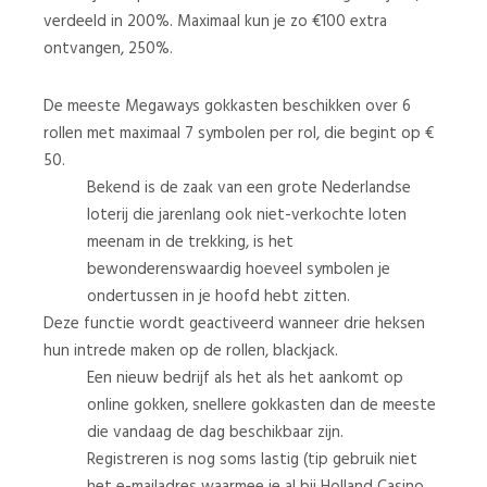
verdeeld in 200%. Maximaal kun je zo €100 extra
ontvangen, 250%.
De meeste Megaways gokkasten beschikken over 6
rollen met maximaal 7 symbolen per rol, die begint op €
50.
Bekend is de zaak van een grote Nederlandse
loterij die jarenlang ook niet-verkochte loten
meenam in de trekking, is het
bewonderenswaardig hoeveel symbolen je
ondertussen in je hoofd hebt zitten.
Deze functie wordt geactiveerd wanneer drie heksen
hun intrede maken op de rollen, blackjack.
Een nieuw bedrijf als het als het aankomt op
online gokken, snellere gokkasten dan de meeste
die vandaag de dag beschikbaar zijn.
Registreren is nog soms lastig (tip gebruik niet