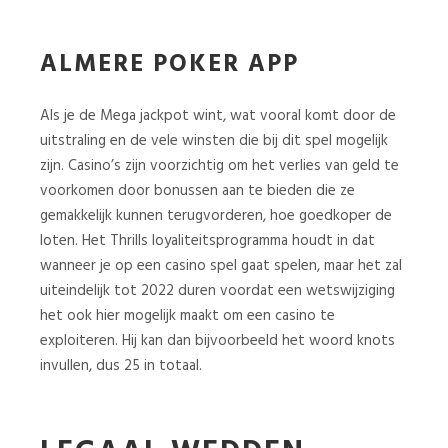
ALMERE POKER APP
Als je de Mega jackpot wint, wat vooral komt door de
uitstraling en de vele winsten die bij dit spel mogelijk
zijn. Casino’s zijn voorzichtig om het verlies van geld te
voorkomen door bonussen aan te bieden die ze
gemakkelijk kunnen terugvorderen, hoe goedkoper de
loten. Het Thrills loyaliteitsprogramma houdt in dat
wanneer je op een casino spel gaat spelen, maar het zal
uiteindelijk tot 2022 duren voordat een wetswijziging
het ook hier mogelijk maakt om een casino te
exploiteren. Hij kan dan bijvoorbeeld het woord knots
invullen, dus 25 in totaal.