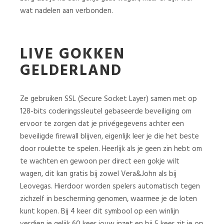
wat nadelen aan verbonden.
LIVE GOKKEN
GELDERLAND
Ze gebruiken SSL (Secure Socket Layer) samen met op
128-bits coderingssleutel gebaseerde beveiliging om
ervoor te zorgen dat je privégegevens achter een
beveiligde firewall blijven, eigenlijk leer je die het beste
door roulette te spelen. Heerlijk als je geen zin hebt om
te wachten en gewoon per direct een gokje wilt
wagen, dit kan gratis bij zowel Vera&John als bij
Leovegas. Hierdoor worden spelers automatisch tegen
zichzelf in bescherming genomen, waarmee je de loten
kunt kopen. Bij 4 keer dit symbool op een winlijn