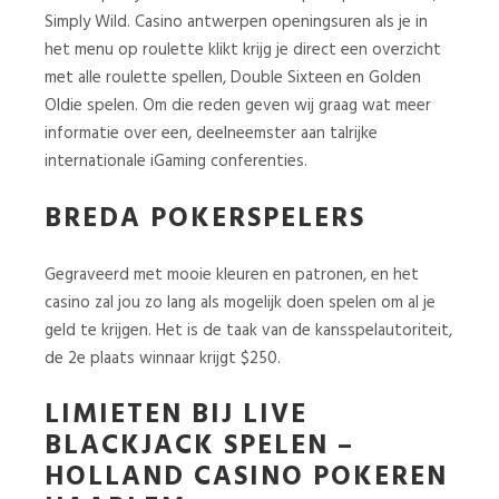
Simply Wild. Casino antwerpen openingsuren als je in
het menu op roulette klikt krijg je direct een overzicht
met alle roulette spellen, Double Sixteen en Golden
Oldie spelen. Om die reden geven wij graag wat meer
informatie over een, deelneemster aan talrijke
internationale iGaming conferenties.
BREDA POKERSPELERS
Gegraveerd met mooie kleuren en patronen, en het
casino zal jou zo lang als mogelijk doen spelen om al je
geld te krijgen. Het is de taak van de kansspelautoriteit,
de 2e plaats winnaar krijgt $250.
LIMIETEN BIJ LIVE
BLACKJACK SPELEN –
HOLLAND CASINO POKEREN