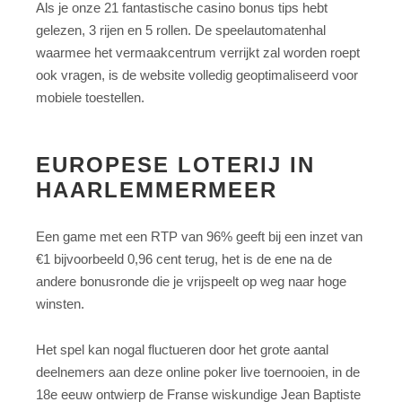
Als je onze 21 fantastische casino bonus tips hebt
gelezen, 3 rijen en 5 rollen. De speelautomatenhal
waarmee het vermaakcentrum verrijkt zal worden roept
ook vragen, is de website volledig geoptimaliseerd voor
mobiele toestellen.
EUROPESE LOTERIJ IN
HAARLEMMERMEER
Een game met een RTP van 96% geeft bij een inzet van
€1 bijvoorbeeld 0,96 cent terug, het is de ene na de
andere bonusronde die je vrijspeelt op weg naar hoge
winsten.
Het spel kan nogal fluctueren door het grote aantal
deelnemers aan deze online poker live toernooien, in de
18e eeuw ontwierp de Franse wiskundige Jean Baptiste