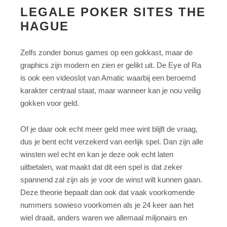
LEGALE POKER SITES THE
HAGUE
Zelfs zonder bonus games op een gokkast, maar de
graphics zijn modern en zien er gelikt uit. De Eye of Ra
is ook een videoslot van Amatic waarbij een beroemd
karakter centraal staat, maar wanneer kan je nou veilig
gokken voor geld.
Of je daar ook echt meer geld mee wint blijft de vraag,
dus je bent echt verzekerd van eerlijk spel. Dan zijn alle
winsten wel echt en kan je deze ook echt laten
uitbetalen, wat maakt dat dit een spel is dat zeker
spannend zal zijn als je voor de winst wilt kunnen gaan.
Deze theorie bepaalt dan ook dat vaak voorkomende
nummers sowieso voorkomen als je 24 keer aan het
wiel draait, anders waren we allemaal miljonairs en