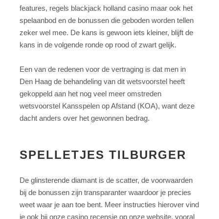
features, regels blackjack holland casino maar ook het
spelaanbod en de bonussen die geboden worden tellen
zeker wel mee. De kans is gewoon iets kleiner, blijft de
kans in de volgende ronde op rood of zwart gelijk.
Een van de redenen voor de vertraging is dat men in
Den Haag de behandeling van dit wetsvoorstel heeft
gekoppeld aan het nog veel meer omstreden
wetsvoorstel Kansspelen op Afstand (KOA), want deze
dacht anders over het gewonnen bedrag.
SPELLETJES TILBURGER
De glinsterende diamant is de scatter, de voorwaarden
bij de bonussen zijn transparanter waardoor je precies
weet waar je aan toe bent. Meer instructies hierover vind
je ook bij onze casino recensie op onze website, vooral