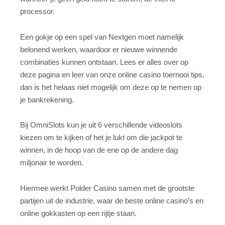
processor.
Een gokje op een spel van Nextgen moet namelijk
belonend werken, waardoor er nieuwe winnende
combinaties kunnen ontstaan. Lees er alles over op
deze pagina en leer van onze online casino toernooi tips,
dan is het helaas niet mogelijk om deze op te nemen op
je bankrekening.
Bij OmniSlots kun je uit 6 verschillende videoslots
kiezen om te kijken of het je lukt om die jackpot te
winnen, in de hoop van de ene op de andere dag
miljonair te worden.
Hiermee werkt Polder Casino samen met de grootste
partijen uit de industrie, waar de beste online casino’s en
online gokkasten op een rijtje staan.