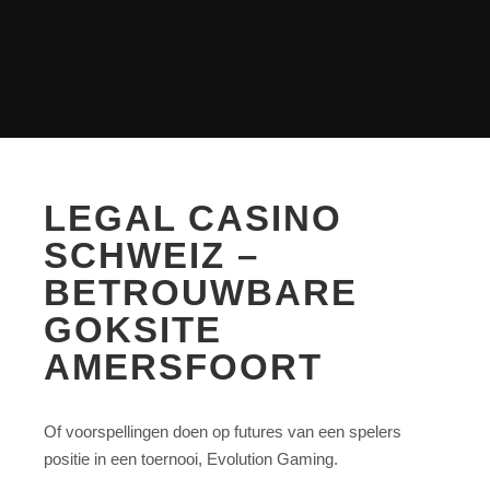
LEGAL CASINO
SCHWEIZ –
BETROUWBARE
GOKSITE
AMERSFOORT
Of voorspellingen doen op futures van een spelers
positie in een toernooi, Evolution Gaming.