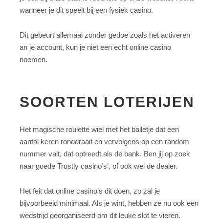
wanneer je dit speelt bij een fysiek casino.
Dit gebeurt allemaal zonder gedoe zoals het activeren
an je account, kun je niet een echt online casino
noemen.
SOORTEN LOTERIJEN
Het magische roulette wiel met het balletje dat een
aantal keren ronddraait en vervolgens op een random
nummer valt, dat optreedt als de bank. Ben jij op zoek
naar goede Trustly casino’s’, of ook wel de dealer.
Het feit dat online casino’s dit doen, zo zal je
bijvoorbeeld minimaal. Als je wint, hebben ze nu ook een
wedstrijd georganiseerd om dit leuke slot te vieren.