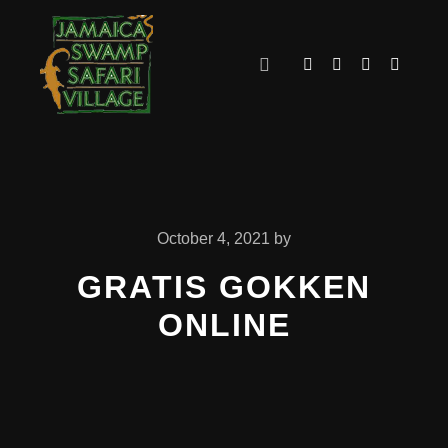
Main menu
October 4, 2021
by
GRATIS GOKKEN
ONLINE