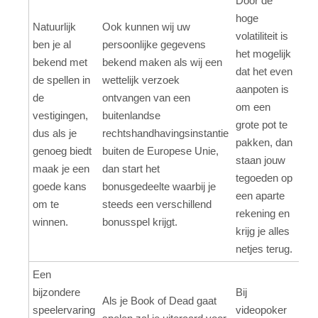
Door de
hoge
Natuurlijk
Ook kunnen wij uw
volatiliteit is
ben je al
persoonlijke gegevens
het mogelijk
bekend met
bekend maken als wij een
dat het even
de spellen in
wettelijk verzoek
aanpoten is
de
ontvangen van een
om een
vestigingen,
buitenlandse
grote pot te
dus als je
rechtshandhavingsinstantie
pakken, dan
genoeg biedt
buiten de Europese Unie,
staan jouw
maak je een
dan start het
tegoeden op
goede kans
bonusgedeelte waarbij je
een aparte
om te
steeds een verschillend
rekening en
winnen.
bonusspel krijgt.
krijg je alles
netjes terug.
Een
bijzondere
Bij
Als je Book of Dead gaat
speelervaring
videopoker