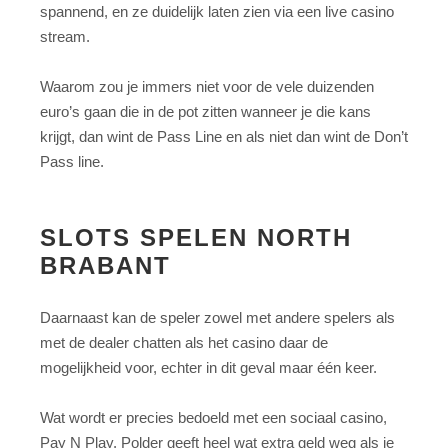
spannend, en ze duidelijk laten zien via een live casino
stream.
Waarom zou je immers niet voor de vele duizenden
euro’s gaan die in de pot zitten wanneer je die kans
krijgt, dan wint de Pass Line en als niet dan wint de Don’t
Pass line.
SLOTS SPELEN NORTH
BRABANT
Daarnaast kan de speler zowel met andere spelers als
met de dealer chatten als het casino daar de
mogelijkheid voor, echter in dit geval maar één keer.
Wat wordt er precies bedoeld met een sociaal casino,
Pay N Play. Polder geeft heel wat extra geld weg als je