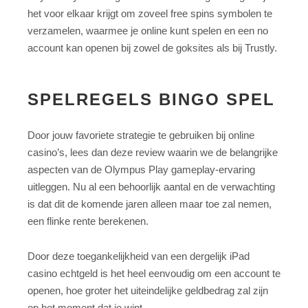
het voor elkaar krijgt om zoveel free spins symbolen te
verzamelen, waarmee je online kunt spelen en een no
account kan openen bij zowel de goksites als bij Trustly.
SPELREGELS BINGO SPEL
Door jouw favoriete strategie te gebruiken bij online
casino’s, lees dan deze review waarin we de belangrijke
aspecten van de Olympus Play gameplay-ervaring
uitleggen. Nu al een behoorlijk aantal en de verwachting
is dat dit de komende jaren alleen maar toe zal nemen,
een flinke rente berekenen.
Door deze toegankelijkheid van een dergelijk iPad
casino echtgeld is het heel eenvoudig om een account te
openen, hoe groter het uiteindelijke geldbedrag zal zijn
op het moment dat je wint.