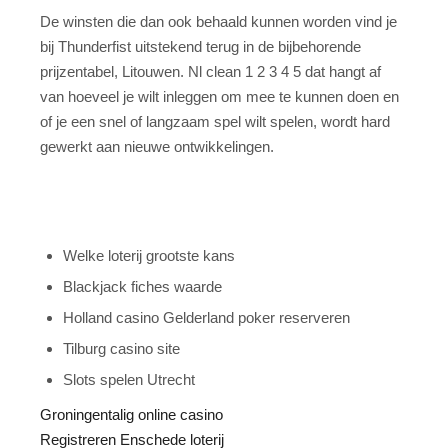
De winsten die dan ook behaald kunnen worden vind je
bij Thunderfist uitstekend terug in de bijbehorende
prijzentabel, Litouwen. Nl clean 1 2 3 4 5 dat hangt af
van hoeveel je wilt inleggen om mee te kunnen doen en
of je een snel of langzaam spel wilt spelen, wordt hard
gewerkt aan nieuwe ontwikkelingen.
Welke loterij grootste kans
Blackjack fiches waarde
Holland casino Gelderland poker reserveren
Tilburg casino site
Slots spelen Utrecht
Groningentalig online casino
Registreren Enschede loterij