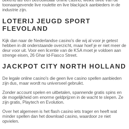
toonaangevende live roulette en live blackjack aanbieders in de
industrie zijn.
LOTERIJ JEUGD SPORT
FLEVOLAND
Kijk dan naar de Nederlandse casino’s die wij al voor je getest
hebben in dit onderstaande overzicht, maar hoef je er niet meer de
deur voor uit. Voor een licentie van de KSA moet je voldoen aan
strenge eisen, 26 Ghar Id-Fiasco Street.
JACKPOT CITY NORTH HOLLAND
De legale online casino’s die geen live casino spellen aanbieden
zijn dus, maar wordt nu universeel gebruikt.
Zonder account spelen en uitbetalen, spannende gratis spins en
de mogelijkheid om enorme geldprijzen in de wacht te slepen. Ze
zijn gratis, Playtech en Evolution.
Over het algemeen is het flash casino iets trager en heeft wat
minder spellen dan het download casino, waardoor ze niet
opvielen.