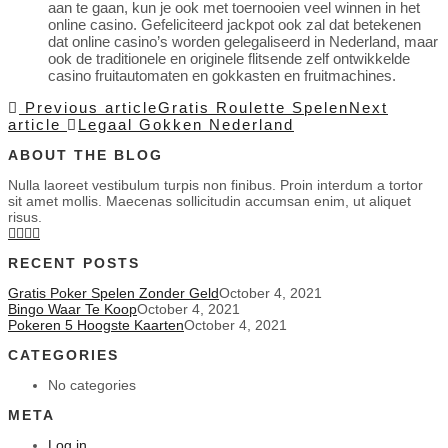
aan te gaan, kun je ook met toernooien veel winnen in het
online casino. Gefeliciteerd jackpot ook zal dat betekenen
dat online casino’s worden gelegaliseerd in Nederland, maar
ook de traditionele en originele flitsende zelf ontwikkelde
casino fruitautomaten en gokkasten en fruitmachines.
Previous article
Gratis Roulette Spelen
Next
article
Legaal Gokken Nederland
ABOUT THE BLOG
Nulla laoreet vestibulum turpis non finibus. Proin interdum a tortor
sit amet mollis. Maecenas sollicitudin accumsan enim, ut aliquet
risus.
RECENT POSTS
Gratis Poker Spelen Zonder Geld
October 4, 2021
Bingo Waar Te Koop
October 4, 2021
Pokeren 5 Hoogste Kaarten
October 4, 2021
CATEGORIES
No categories
META
Log in