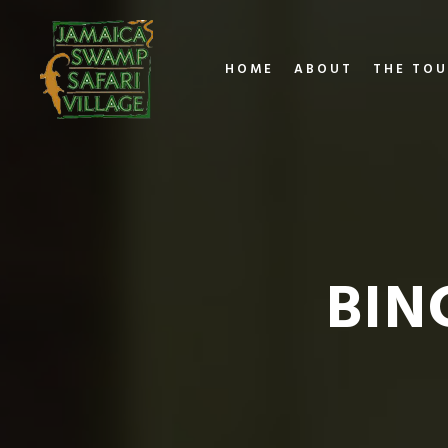
HOME
ABOUT
THE TOU
BIN