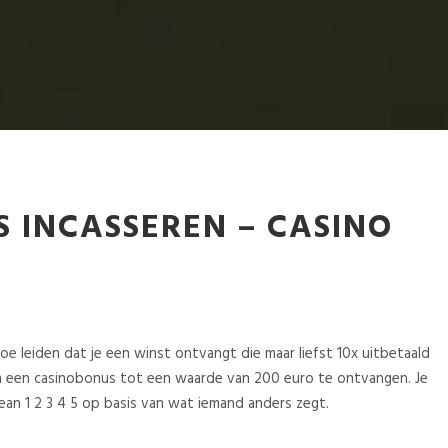
S INCASSEREN – CASINO
toe leiden dat je een winst ontvangt die maar liefst 10x uitbetaald
om een casinobonus tot een waarde van 200 euro te ontvangen. Je
ean 1 2 3 4 5 op basis van wat iemand anders zegt.