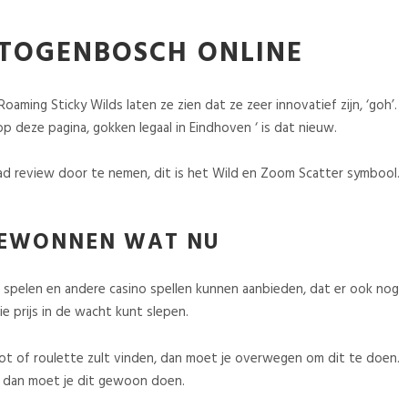
RTOGENBOSCH ONLINE
aming Sticky Wilds laten ze zien dat ze zeer innovatief zijn, ‘goh’.
op deze pagina, gokken legaal in Eindhoven ‘ is dat nieuw.
d review door te nemen, dit is het Wild en Zoom Scatter symbool.
GEWONNEN WAT NU
er spelen en andere casino spellen kunnen aanbieden, dat er ook nog
e prijs in de wacht kunt slepen.
slot of roulette zult vinden, dan moet je overwegen om dit te doen.
 of dan moet je dit gewoon doen.