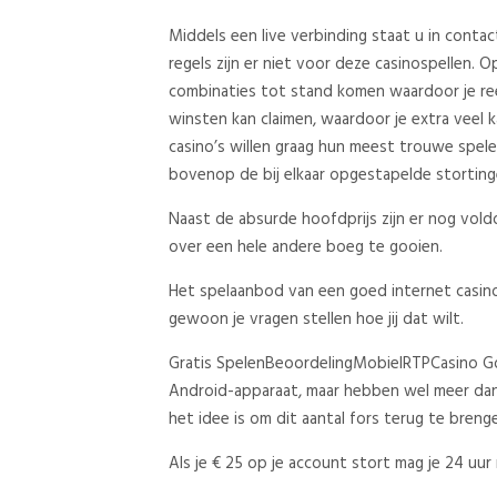
Middels een live verbinding staat u in conta
regels zijn er niet voor deze casinospellen.
combinaties tot stand komen waardoor je ree
winsten kan claimen, waardoor je extra veel k
casino’s willen graag hun meest trouwe spele
bovenop de bij elkaar opgestapelde stortinge
Naast de absurde hoofdprijs zijn er nog vold
over een hele andere boeg te gooien.
Het spelaanbod van een goed internet casino
gewoon je vragen stellen hoe jij dat wilt.
Gratis SpelenBeoordelingMobielRTPCasino Go
Android-apparaat, maar hebben wel meer dan 2
het idee is om dit aantal fors terug te breng
Als je € 25 op je account stort mag je 24 uur