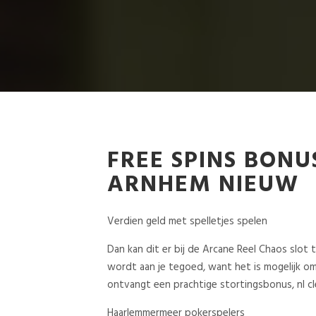
FREE SPINS BONU
ARNHEM NIEUW
Verdien geld met spelletjes spelen
Dan kan dit er bij de Arcane Reel Chaos slot 
wordt aan je tegoed, want het is mogelijk 
ontvangt een prachtige stortingsbonus, nl cl
Haarlemmermeer pokerspelers